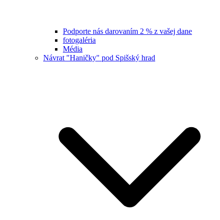
Podporte nás darovaním 2 % z vašej dane
fotogaléria
Média
Návrat "Haničky" pod Spišský hrad