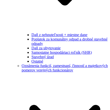
Daň z nehnuteľnosti + miestne dane
Poplatok za komunálny odpad a drobné stavebné
odpady
Daň za ubytovanie
Samostatne hospodáriaci roľník (SHR)
Stavebný úrad
Ostatné
Oznámenia funkcií, zamestnaní, činností a majetkových
pomerov verejných funkcionárov