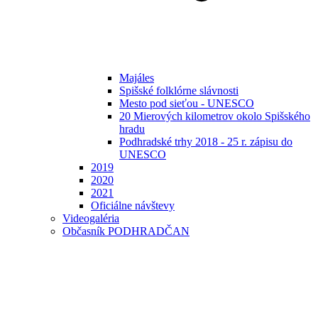
Majáles
Spišské folklórne slávnosti
Mesto pod sieťou - UNESCO
20 Mierových kilometrov okolo Spišského
hradu
Podhradské trhy 2018 - 25 r. zápisu do
UNESCO
2019
2020
2021
Oficiálne návštevy
Videogaléria
Občasník PODHRADČAN