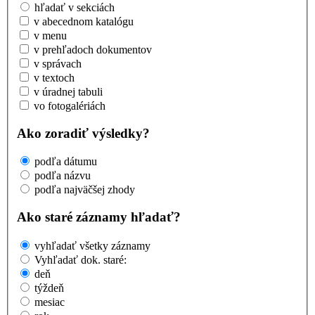
hľadať v sekciách
v abecednom katalógu
v menu
v prehľadoch dokumentov
v správach
v textoch
v úradnej tabuli
vo fotogalériách
Ako zoradiť výsledky?
podľa dátumu
podľa názvu
podľa najväčšej zhody
Ako staré záznamy hľadať?
vyhľadať všetky záznamy
Vyhľadať dok. staré:
deň
týždeň
mesiac