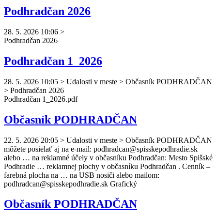
Podhradčan 2026
28. 5. 2026 10:06
>
Podhradčan
2026
Podhradčan 1_2026
28. 5. 2026 10:05
>
Udalosti v meste > Občasník PODHRADČAN
> Podhradčan 2026
Podhradčan
1_2026.pdf
Občasník PODHRADČAN
22. 5. 2026 20:05
>
Udalosti v meste > Občasník PODHRADČAN
môžete posielať aj na e-mail:
podhradcan
@spisskepodhradie.sk
alebo … na reklamné účely v občasníku
Podhradčan
: Mesto Spišské
Podhradie … reklamnej plochy v občasníku
Podhradčan
. Cenník –
farebná plocha na … na USB nosiči alebo mailom:
podhradcan
@spisskepodhradie.sk Grafický
Občasník PODHRADČAN