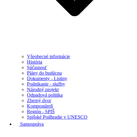
Všeobecné informácie
História
Súčasnosť
Plány do budúcna
Dokumenty - Listiny
Podnikanie - služby
Národný projekt
Odpadová politika
Zberný dvor
Kompostáreň
Región - SPIŠ
Spišské Podhradie v UNESCO
Samospráva