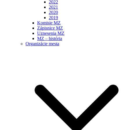
2022
2021
2020
2019
Komisie MZ
Zápisnice MZ
Uznesenia MZ
MZ – história
Organizácie mesta