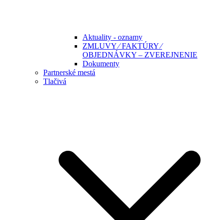
Aktuality - oznamy
ZMLUVY ⁄ FAKTÚRY ⁄
OBJEDNÁVKY – ZVEREJNENIE
Dokumenty
Partnerské mestá
Tlačivá