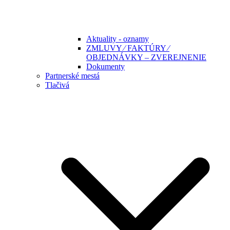
Aktuality - oznamy
ZMLUVY ⁄ FAKTÚRY ⁄
OBJEDNÁVKY – ZVEREJNENIE
Dokumenty
Partnerské mestá
Tlačivá