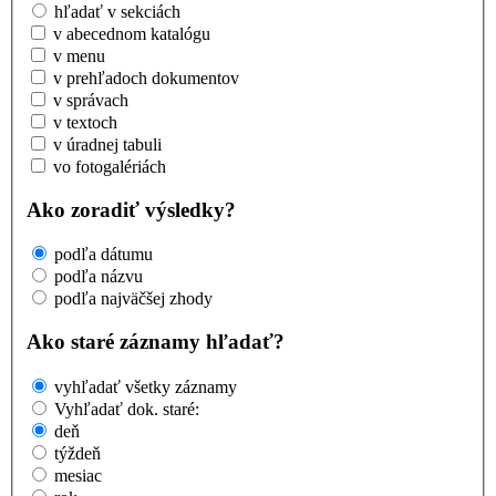
hľadať v sekciách
v abecednom katalógu
v menu
v prehľadoch dokumentov
v správach
v textoch
v úradnej tabuli
vo fotogalériách
Ako zoradiť výsledky?
podľa dátumu
podľa názvu
podľa najväčšej zhody
Ako staré záznamy hľadať?
vyhľadať všetky záznamy
Vyhľadať dok. staré:
deň
týždeň
mesiac