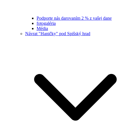
Podporte nás darovaním 2 % z vašej dane
fotogaléria
Média
Návrat "Haničky" pod Spišský hrad