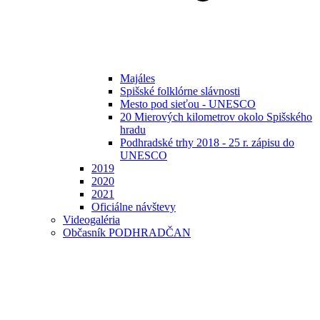
Majáles
Spišské folklórne slávnosti
Mesto pod sieťou - UNESCO
20 Mierových kilometrov okolo Spišského
hradu
Podhradské trhy 2018 - 25 r. zápisu do
UNESCO
2019
2020
2021
Oficiálne návštevy
Videogaléria
Občasník PODHRADČAN