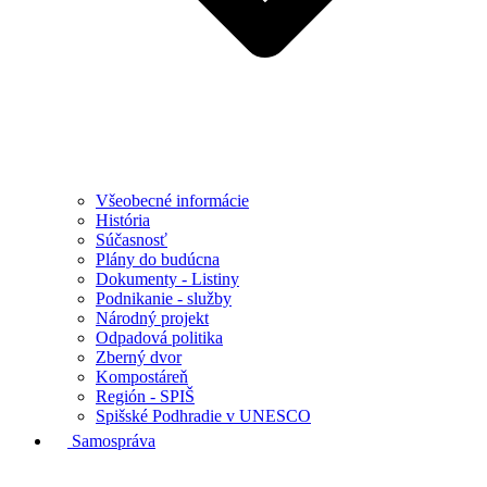
Všeobecné informácie
História
Súčasnosť
Plány do budúcna
Dokumenty - Listiny
Podnikanie - služby
Národný projekt
Odpadová politika
Zberný dvor
Kompostáreň
Región - SPIŠ
Spišské Podhradie v UNESCO
Samospráva