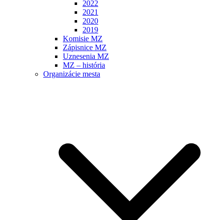
2022
2021
2020
2019
Komisie MZ
Zápisnice MZ
Uznesenia MZ
MZ – história
Organizácie mesta