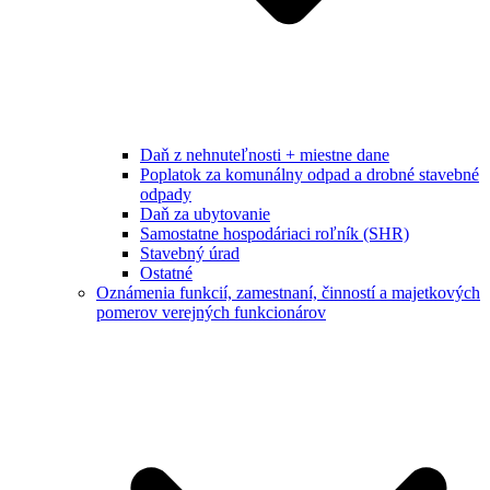
Daň z nehnuteľnosti + miestne dane
Poplatok za komunálny odpad a drobné stavebné
odpady
Daň za ubytovanie
Samostatne hospodáriaci roľník (SHR)
Stavebný úrad
Ostatné
Oznámenia funkcií, zamestnaní, činností a majetkových
pomerov verejných funkcionárov