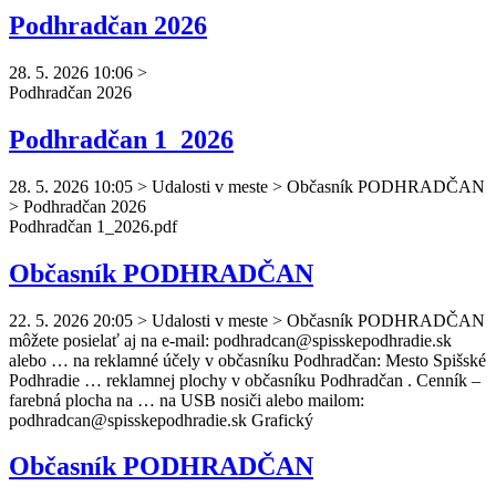
Podhradčan 2026
28. 5. 2026 10:06
>
Podhradčan
2026
Podhradčan 1_2026
28. 5. 2026 10:05
>
Udalosti v meste > Občasník PODHRADČAN
> Podhradčan 2026
Podhradčan
1_2026.pdf
Občasník PODHRADČAN
22. 5. 2026 20:05
>
Udalosti v meste > Občasník PODHRADČAN
môžete posielať aj na e-mail:
podhradcan
@spisskepodhradie.sk
alebo … na reklamné účely v občasníku
Podhradčan
: Mesto Spišské
Podhradie … reklamnej plochy v občasníku
Podhradčan
. Cenník –
farebná plocha na … na USB nosiči alebo mailom:
podhradcan
@spisskepodhradie.sk Grafický
Občasník PODHRADČAN