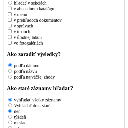
hľadať v sekciách
v abecednom katalógu
v menu
v prehľadoch dokumentov
v správach
v textoch
v úradnej tabuli
vo fotogalériách
Ako zoradiť výsledky?
podľa dátumu
podľa názvu
podľa najväčšej zhody
Ako staré záznamy hľadať?
vyhľadať všetky záznamy
Vyhľadať dok. staré:
deň
týždeň
mesiac