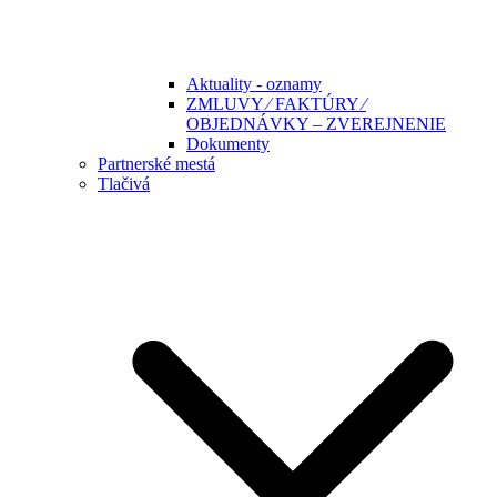
Aktuality - oznamy
ZMLUVY ⁄ FAKTÚRY ⁄
OBJEDNÁVKY – ZVEREJNENIE
Dokumenty
Partnerské mestá
Tlačivá