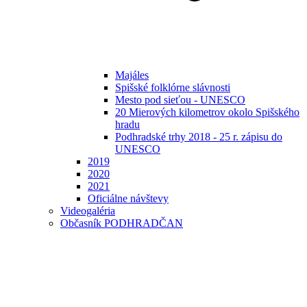
Majáles
Spišské folklórne slávnosti
Mesto pod sieťou - UNESCO
20 Mierových kilometrov okolo Spišského
hradu
Podhradské trhy 2018 - 25 r. zápisu do
UNESCO
2019
2020
2021
Oficiálne návštevy
Videogaléria
Občasník PODHRADČAN