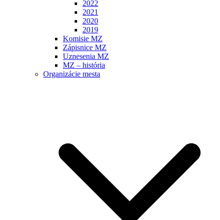
2022
2021
2020
2019
Komisie MZ
Zápisnice MZ
Uznesenia MZ
MZ – história
Organizácie mesta