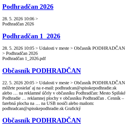
Podhradčan 2026
28. 5. 2026 10:06
>
Podhradčan
2026
Podhradčan 1_2026
28. 5. 2026 10:05
>
Udalosti v meste > Občasník PODHRADČAN
> Podhradčan 2026
Podhradčan
1_2026.pdf
Občasník PODHRADČAN
22. 5. 2026 20:05
>
Udalosti v meste > Občasník PODHRADČAN
môžete posielať aj na e-mail:
podhradcan
@spisskepodhradie.sk
alebo … na reklamné účely v občasníku
Podhradčan
: Mesto Spišské
Podhradie … reklamnej plochy v občasníku
Podhradčan
. Cenník –
farebná plocha na … na USB nosiči alebo mailom:
podhradcan
@spisskepodhradie.sk Grafický
Občasník PODHRADČAN