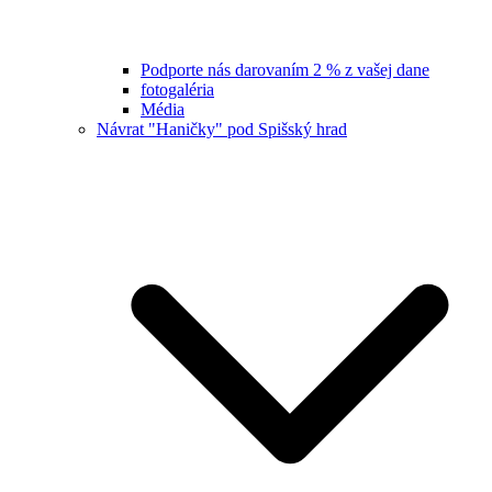
Podporte nás darovaním 2 % z vašej dane
fotogaléria
Média
Návrat "Haničky" pod Spišský hrad