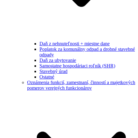
Daň z nehnuteľnosti + miestne dane
Poplatok za komunálny odpad a drobné stavebné
odpady
Daň za ubytovanie
Samostatne hospodáriaci roľník (SHR)
Stavebný úrad
Ostatné
Oznámenia funkcií, zamestnaní, činností a majetkových
pomerov verejných funkcionárov