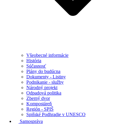
Všeobecné informácie
História
Súčasnosť
Plány do budúcna
Dokumenty - Listiny
Podnikanie - služby
Národný projekt
Odpadová politika
Zberný dvor
Kompostáreň
Región - SPIŠ
Spišské Podhradie v UNESCO
Samospráva