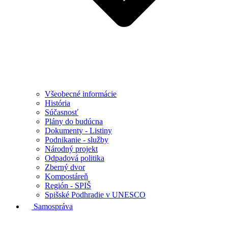
Všeobecné informácie
História
Súčasnosť
Plány do budúcna
Dokumenty - Listiny
Podnikanie - služby
Národný projekt
Odpadová politika
Zberný dvor
Kompostáreň
Región - SPIŠ
Spišské Podhradie v UNESCO
Samospráva