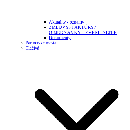
Aktuality - oznamy
ZMLUVY ⁄ FAKTÚRY ⁄
OBJEDNÁVKY – ZVEREJNENIE
Dokumenty
Partnerské mestá
Tlačivá