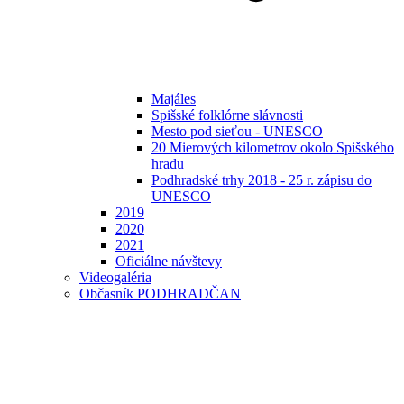
Majáles
Spišské folklórne slávnosti
Mesto pod sieťou - UNESCO
20 Mierových kilometrov okolo Spišského
hradu
Podhradské trhy 2018 - 25 r. zápisu do
UNESCO
2019
2020
2021
Oficiálne návštevy
Videogaléria
Občasník PODHRADČAN