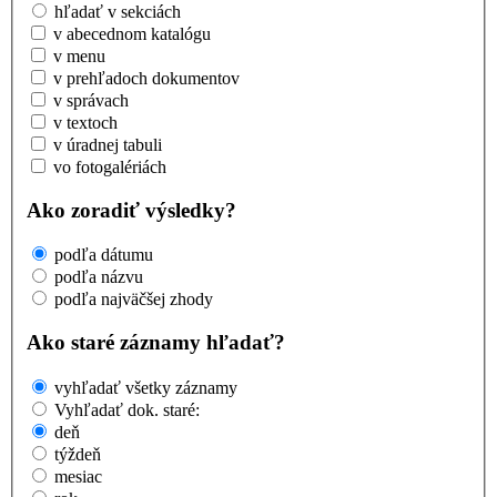
hľadať v sekciách
v abecednom katalógu
v menu
v prehľadoch dokumentov
v správach
v textoch
v úradnej tabuli
vo fotogalériách
Ako zoradiť výsledky?
podľa dátumu
podľa názvu
podľa najväčšej zhody
Ako staré záznamy hľadať?
vyhľadať všetky záznamy
Vyhľadať dok. staré:
deň
týždeň
mesiac