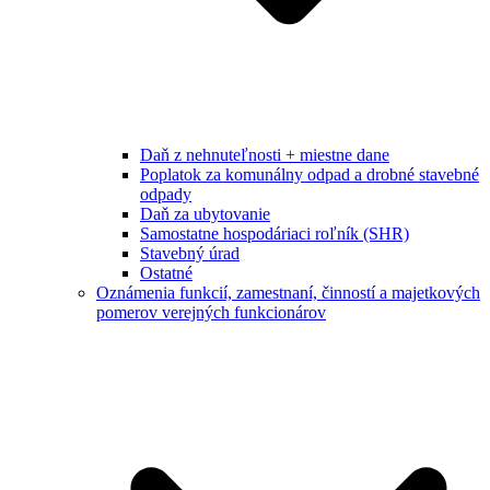
Daň z nehnuteľnosti + miestne dane
Poplatok za komunálny odpad a drobné stavebné
odpady
Daň za ubytovanie
Samostatne hospodáriaci roľník (SHR)
Stavebný úrad
Ostatné
Oznámenia funkcií, zamestnaní, činností a majetkových
pomerov verejných funkcionárov