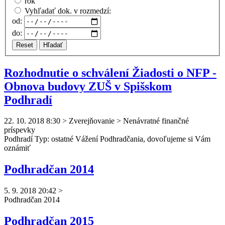
rok
Vyhľadať dok. v rozmedzí:
od:
do:
Reset
Hľadať
Rozhodnutie o schválení Žiadosti o NFP -
Obnova budovy ZUŠ v Spišskom
Podhradí
22. 10. 2018 8:30
>
Zverejňovanie > Nenávratné finančné
príspevky
Podhradí Typ: ostatné Vážení
Podhradčan
ia, dovoľujeme si Vám
oznámiť
Podhradčan 2014
5. 9. 2018 20:42
>
Podhradčan
2014
Podhradčan 2015