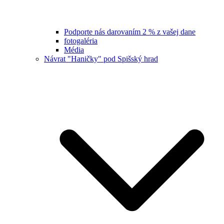
Podporte nás darovaním 2 % z vašej dane
fotogaléria
Média
Návrat "Haničky" pod Spišský hrad