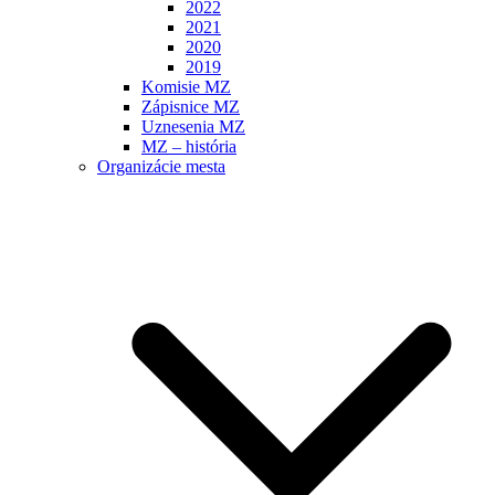
2022
2021
2020
2019
Komisie MZ
Zápisnice MZ
Uznesenia MZ
MZ – história
Organizácie mesta