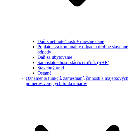
Daň z nehnuteľnosti + miestne dane
Poplatok za komunálny odpad a drobné stavebné
odpady
Daň za ubytovanie
Samostatne hospodáriaci roľník (SHR)
Stavebný úrad
Ostatné
Oznámenia funkcií, zamestnaní, činností a majetkových
pomerov verejných funkcionárov