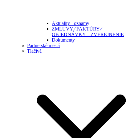
Aktuality - oznamy
ZMLUVY ⁄ FAKTÚRY ⁄
OBJEDNÁVKY – ZVEREJNENIE
Dokumenty
Partnerské mestá
Tlačivá