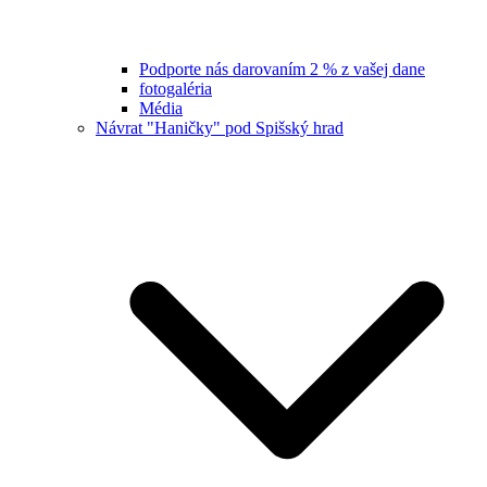
Podporte nás darovaním 2 % z vašej dane
fotogaléria
Média
Návrat "Haničky" pod Spišský hrad