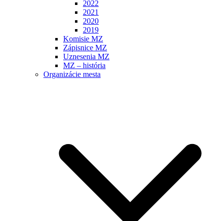
2022
2021
2020
2019
Komisie MZ
Zápisnice MZ
Uznesenia MZ
MZ – história
Organizácie mesta