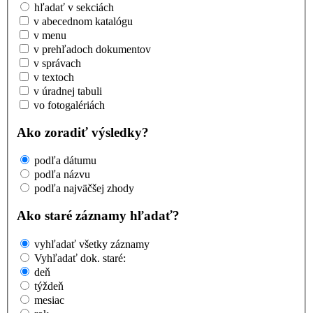
hľadať v sekciách
v abecednom katalógu
v menu
v prehľadoch dokumentov
v správach
v textoch
v úradnej tabuli
vo fotogalériách
Ako zoradiť výsledky?
podľa dátumu
podľa názvu
podľa najväčšej zhody
Ako staré záznamy hľadať?
vyhľadať všetky záznamy
Vyhľadať dok. staré:
deň
týždeň
mesiac