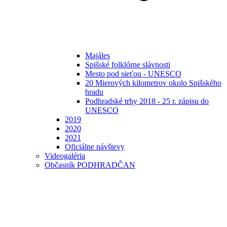
Majáles
Spišské folklórne slávnosti
Mesto pod sieťou - UNESCO
20 Mierových kilometrov okolo Spišského
hradu
Podhradské trhy 2018 - 25 r. zápisu do
UNESCO
2019
2020
2021
Oficiálne návštevy
Videogaléria
Občasník PODHRADČAN