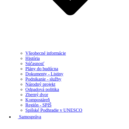
Všeobecné informácie
História
Súčasnosť
Plány do budúcna
Dokumenty - Listiny
Podnikanie - služby
Národný projekt
Odpadová politika
Zberný dvor
Kompostáreň
Región - SPIŠ
Spišské Podhradie v UNESCO
Samospráva