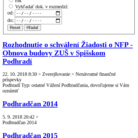
rok
Vyhľadať dok. v rozmedzí:
od:
do:
Reset
Hľadať
Rozhodnutie o schválení Žiadosti o NFP -
Obnova budovy ZUŠ v Spišskom
Podhradí
22. 10. 2018 8:30
>
Zverejňovanie > Nenávratné finančné
príspevky
Podhradí Typ: ostatné Vážení
Podhradčan
ia, dovoľujeme si Vám
oznámiť
Podhradčan 2014
5. 9. 2018 20:42
>
Podhradčan
2014
Podhradčan 2015