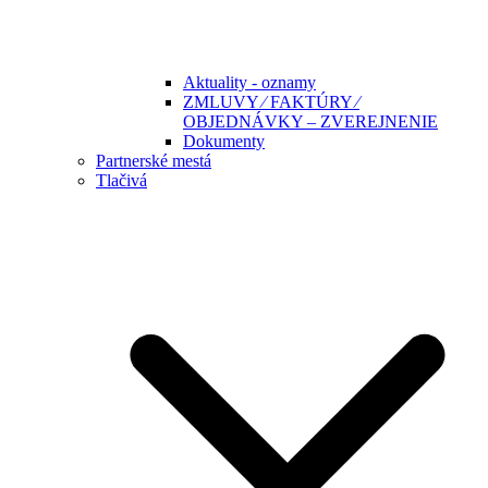
Aktuality - oznamy
ZMLUVY ⁄ FAKTÚRY ⁄
OBJEDNÁVKY – ZVEREJNENIE
Dokumenty
Partnerské mestá
Tlačivá