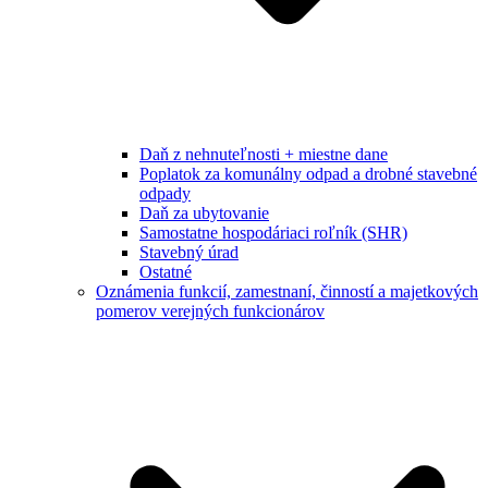
Daň z nehnuteľnosti + miestne dane
Poplatok za komunálny odpad a drobné stavebné
odpady
Daň za ubytovanie
Samostatne hospodáriaci roľník (SHR)
Stavebný úrad
Ostatné
Oznámenia funkcií, zamestnaní, činností a majetkových
pomerov verejných funkcionárov