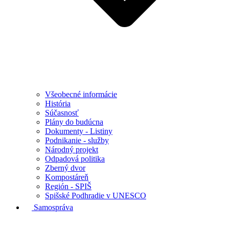
Všeobecné informácie
História
Súčasnosť
Plány do budúcna
Dokumenty - Listiny
Podnikanie - služby
Národný projekt
Odpadová politika
Zberný dvor
Kompostáreň
Región - SPIŠ
Spišské Podhradie v UNESCO
Samospráva