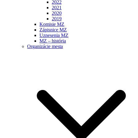
2022
2021
2020
2019
Komisie MZ
Zápisnice MZ
Uznesenia MZ
MZ – história
Organizácie mesta