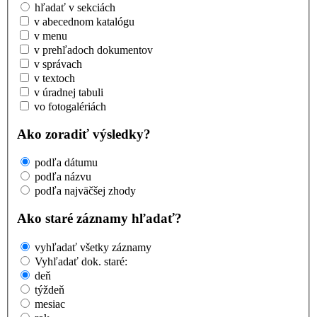
hľadať v sekciách
v abecednom katalógu
v menu
v prehľadoch dokumentov
v správach
v textoch
v úradnej tabuli
vo fotogalériách
Ako zoradiť výsledky?
podľa dátumu
podľa názvu
podľa najväčšej zhody
Ako staré záznamy hľadať?
vyhľadať všetky záznamy
Vyhľadať dok. staré:
deň
týždeň
mesiac