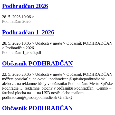
Podhradčan 2026
28. 5. 2026 10:06
>
Podhradčan
2026
Podhradčan 1_2026
28. 5. 2026 10:05
>
Udalosti v meste > Občasník PODHRADČAN
> Podhradčan 2026
Podhradčan
1_2026.pdf
Občasník PODHRADČAN
22. 5. 2026 20:05
>
Udalosti v meste > Občasník PODHRADČAN
môžete posielať aj na e-mail:
podhradcan
@spisskepodhradie.sk
alebo … na reklamné účely v občasníku
Podhradčan
: Mesto Spišské
Podhradie … reklamnej plochy v občasníku
Podhradčan
. Cenník –
farebná plocha na … na USB nosiči alebo mailom:
podhradcan
@spisskepodhradie.sk Grafický
Občasník PODHRADČAN