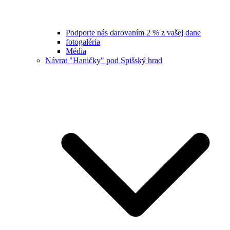
Podporte nás darovaním 2 % z vašej dane
fotogaléria
Média
Návrat "Haničky" pod Spišský hrad