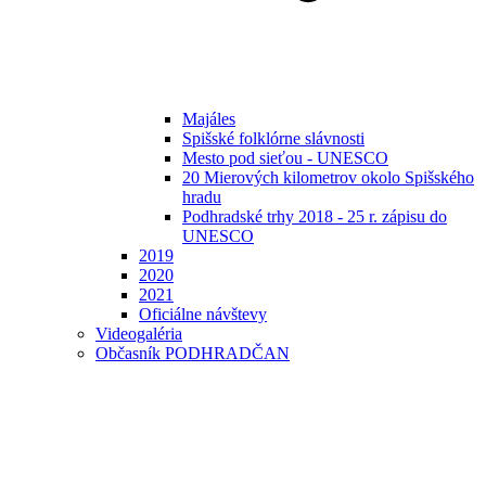
Majáles
Spišské folklórne slávnosti
Mesto pod sieťou - UNESCO
20 Mierových kilometrov okolo Spišského
hradu
Podhradské trhy 2018 - 25 r. zápisu do
UNESCO
2019
2020
2021
Oficiálne návštevy
Videogaléria
Občasník PODHRADČAN