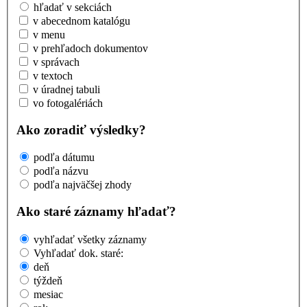
hľadať v sekciách
v abecednom katalógu
v menu
v prehľadoch dokumentov
v správach
v textoch
v úradnej tabuli
vo fotogalériách
Ako zoradiť výsledky?
podľa dátumu
podľa názvu
podľa najväčšej zhody
Ako staré záznamy hľadať?
vyhľadať všetky záznamy
Vyhľadať dok. staré:
deň
týždeň
mesiac