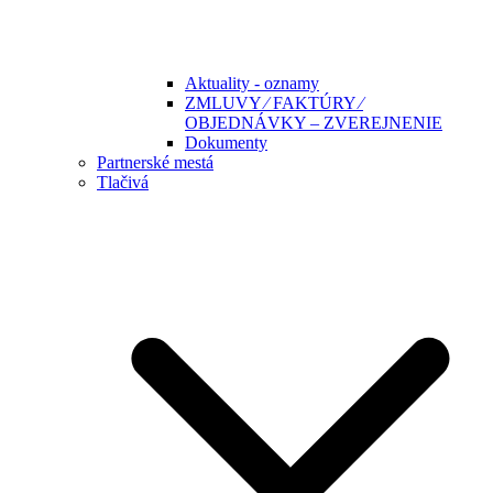
Aktuality - oznamy
ZMLUVY ⁄ FAKTÚRY ⁄
OBJEDNÁVKY – ZVEREJNENIE
Dokumenty
Partnerské mestá
Tlačivá