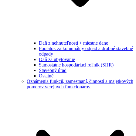
Daň z nehnuteľnosti + miestne dane
Poplatok za komunálny odpad a drobné stavebné
odpady
Daň za ubytovanie
Samostatne hospodáriaci roľník (SHR)
Stavebný úrad
Ostatné
Oznámenia funkcií, zamestnaní, činností a majetkových
pomerov verejných funkcionárov