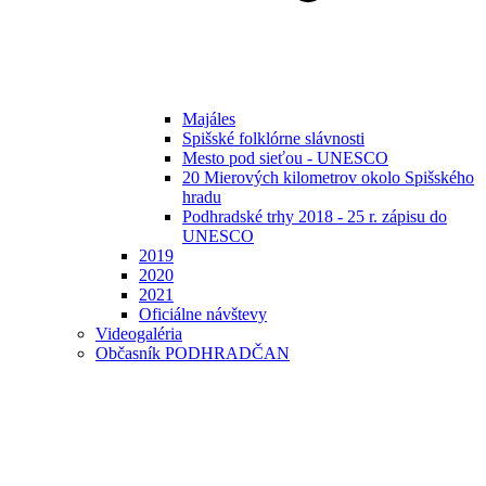
Majáles
Spišské folklórne slávnosti
Mesto pod sieťou - UNESCO
20 Mierových kilometrov okolo Spišského
hradu
Podhradské trhy 2018 - 25 r. zápisu do
UNESCO
2019
2020
2021
Oficiálne návštevy
Videogaléria
Občasník PODHRADČAN