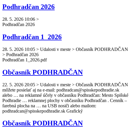
Podhradčan 2026
28. 5. 2026 10:06
>
Podhradčan
2026
Podhradčan 1_2026
28. 5. 2026 10:05
>
Udalosti v meste > Občasník PODHRADČAN
> Podhradčan 2026
Podhradčan
1_2026.pdf
Občasník PODHRADČAN
22. 5. 2026 20:05
>
Udalosti v meste > Občasník PODHRADČAN
môžete posielať aj na e-mail:
podhradcan
@spisskepodhradie.sk
alebo … na reklamné účely v občasníku
Podhradčan
: Mesto Spišské
Podhradie … reklamnej plochy v občasníku
Podhradčan
. Cenník –
farebná plocha na … na USB nosiči alebo mailom:
podhradcan
@spisskepodhradie.sk Grafický
Občasník PODHRADČAN