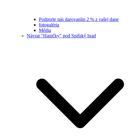
Podporte nás darovaním 2 % z vašej dane
fotogaléria
Média
Návrat "Haničky" pod Spišský hrad