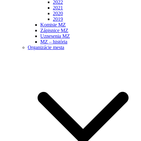
2022
2021
2020
2019
Komisie MZ
Zápisnice MZ
Uznesenia MZ
MZ – história
Organizácie mesta