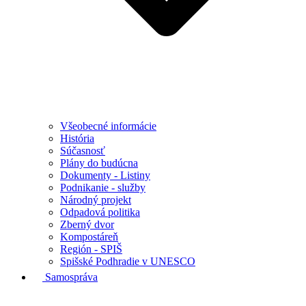
Všeobecné informácie
História
Súčasnosť
Plány do budúcna
Dokumenty - Listiny
Podnikanie - služby
Národný projekt
Odpadová politika
Zberný dvor
Kompostáreň
Región - SPIŠ
Spišské Podhradie v UNESCO
Samospráva