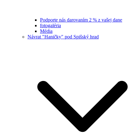
Podporte nás darovaním 2 % z vašej dane
fotogaléria
Média
Návrat "Haničky" pod Spišský hrad