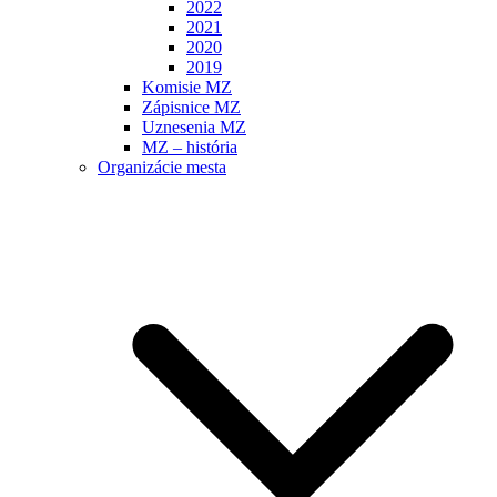
2022
2021
2020
2019
Komisie MZ
Zápisnice MZ
Uznesenia MZ
MZ – história
Organizácie mesta