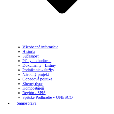
Všeobecné informácie
História
Súčasnosť
Plány do budúcna
Dokumenty - Listiny
Podnikanie - služby
Národný projekt
Odpadová politika
Zberný dvor
Kompostáreň
Región - SPIŠ
Spišské Podhradie v UNESCO
Samospráva