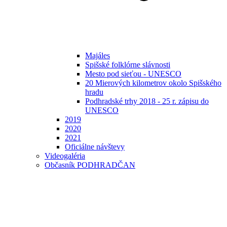
Majáles
Spišské folklórne slávnosti
Mesto pod sieťou - UNESCO
20 Mierových kilometrov okolo Spišského
hradu
Podhradské trhy 2018 - 25 r. zápisu do
UNESCO
2019
2020
2021
Oficiálne návštevy
Videogaléria
Občasník PODHRADČAN