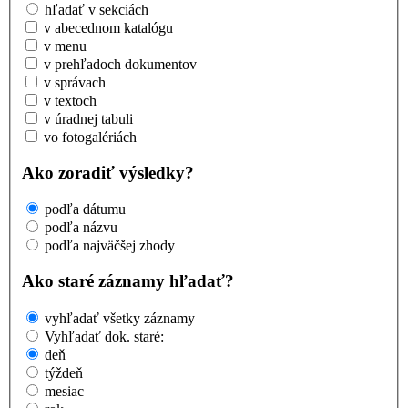
hľadať v sekciách
v abecednom katalógu
v menu
v prehľadoch dokumentov
v správach
v textoch
v úradnej tabuli
vo fotogalériách
Ako zoradiť výsledky?
podľa dátumu
podľa názvu
podľa najväčšej zhody
Ako staré záznamy hľadať?
vyhľadať všetky záznamy
Vyhľadať dok. staré:
deň
týždeň
mesiac