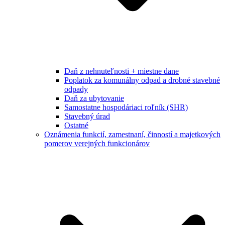
Daň z nehnuteľnosti + miestne dane
Poplatok za komunálny odpad a drobné stavebné
odpady
Daň za ubytovanie
Samostatne hospodáriaci roľník (SHR)
Stavebný úrad
Ostatné
Oznámenia funkcií, zamestnaní, činností a majetkových
pomerov verejných funkcionárov