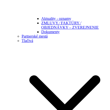
Aktuality - oznamy
ZMLUVY ⁄ FAKTÚRY ⁄
OBJEDNÁVKY – ZVEREJNENIE
Dokumenty
Partnerské mestá
Tlačivá