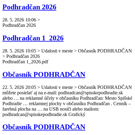
Podhradčan 2026
28. 5. 2026 10:06
>
Podhradčan
2026
Podhradčan 1_2026
28. 5. 2026 10:05
>
Udalosti v meste > Občasník PODHRADČAN
> Podhradčan 2026
Podhradčan
1_2026.pdf
Občasník PODHRADČAN
22. 5. 2026 20:05
>
Udalosti v meste > Občasník PODHRADČAN
môžete posielať aj na e-mail:
podhradcan
@spisskepodhradie.sk
alebo … na reklamné účely v občasníku
Podhradčan
: Mesto Spišské
Podhradie … reklamnej plochy v občasníku
Podhradčan
. Cenník –
farebná plocha na … na USB nosiči alebo mailom:
podhradcan
@spisskepodhradie.sk Grafický
Občasník PODHRADČAN