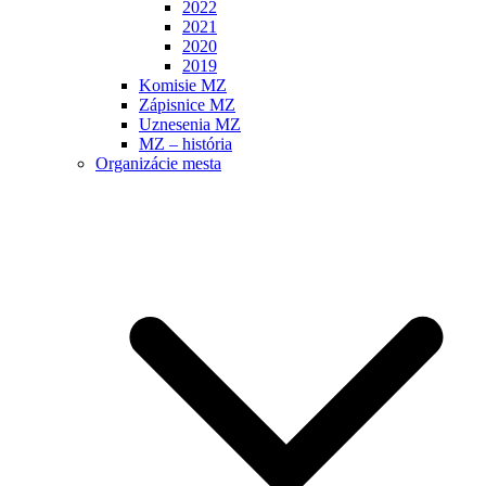
2022
2021
2020
2019
Komisie MZ
Zápisnice MZ
Uznesenia MZ
MZ – história
Organizácie mesta