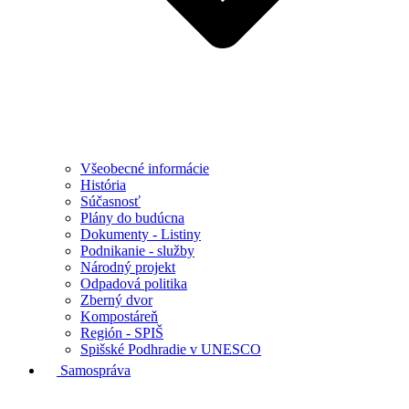
Všeobecné informácie
História
Súčasnosť
Plány do budúcna
Dokumenty - Listiny
Podnikanie - služby
Národný projekt
Odpadová politika
Zberný dvor
Kompostáreň
Región - SPIŠ
Spišské Podhradie v UNESCO
Samospráva