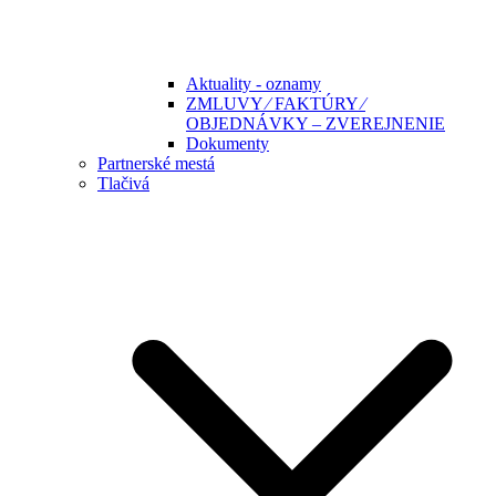
Aktuality - oznamy
ZMLUVY ⁄ FAKTÚRY ⁄
OBJEDNÁVKY – ZVEREJNENIE
Dokumenty
Partnerské mestá
Tlačivá