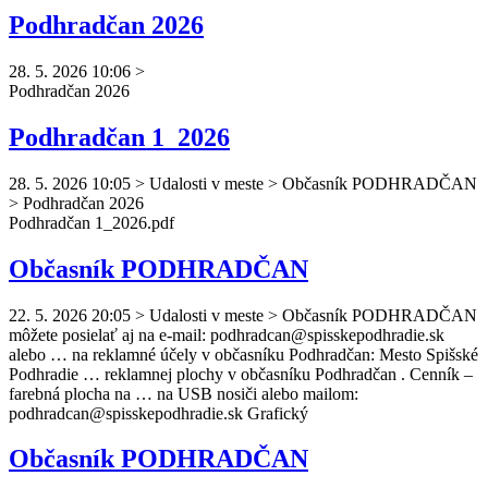
Podhradčan 2026
28. 5. 2026 10:06
>
Podhradčan
2026
Podhradčan 1_2026
28. 5. 2026 10:05
>
Udalosti v meste > Občasník PODHRADČAN
> Podhradčan 2026
Podhradčan
1_2026.pdf
Občasník PODHRADČAN
22. 5. 2026 20:05
>
Udalosti v meste > Občasník PODHRADČAN
môžete posielať aj na e-mail:
podhradcan
@spisskepodhradie.sk
alebo … na reklamné účely v občasníku
Podhradčan
: Mesto Spišské
Podhradie … reklamnej plochy v občasníku
Podhradčan
. Cenník –
farebná plocha na … na USB nosiči alebo mailom:
podhradcan
@spisskepodhradie.sk Grafický
Občasník PODHRADČAN