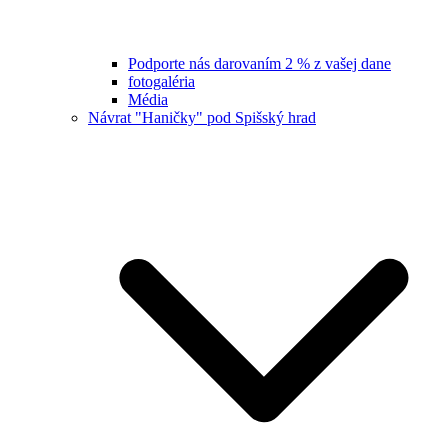
Podporte nás darovaním 2 % z vašej dane
fotogaléria
Média
Návrat "Haničky" pod Spišský hrad