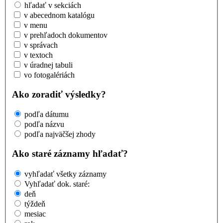
hľadať v sekciách
v abecednom katalógu
v menu
v prehľadoch dokumentov
v správach
v textoch
v úradnej tabuli
vo fotogalériách
Ako zoradiť výsledky?
podľa dátumu
podľa názvu
podľa najväčšej zhody
Ako staré záznamy hľadať?
vyhľadať všetky záznamy
Vyhľadať dok. staré:
deň
týždeň
mesiac