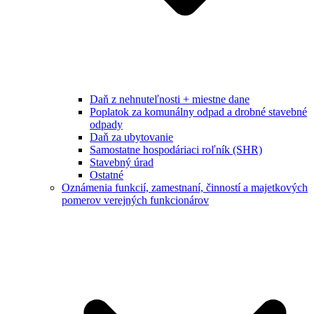
Daň z nehnuteľnosti + miestne dane
Poplatok za komunálny odpad a drobné stavebné
odpady
Daň za ubytovanie
Samostatne hospodáriaci roľník (SHR)
Stavebný úrad
Ostatné
Oznámenia funkcií, zamestnaní, činností a majetkových
pomerov verejných funkcionárov