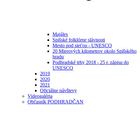
Majáles
Spišské folklórne slávnosti
Mesto pod sieťou - UNESCO
20 Mierových kilometrov okolo Spišského
hradu
Podhradské trhy 2018 - 25 r. zápisu do
UNESCO
2019
2020
2021
Oficiálne návštevy
Videogaléria
Občasník PODHRADČAN