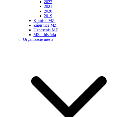
2022
2021
2020
2019
Komisie MZ
Zápisnice MZ
Uznesenia MZ
MZ – história
Organizácie mesta