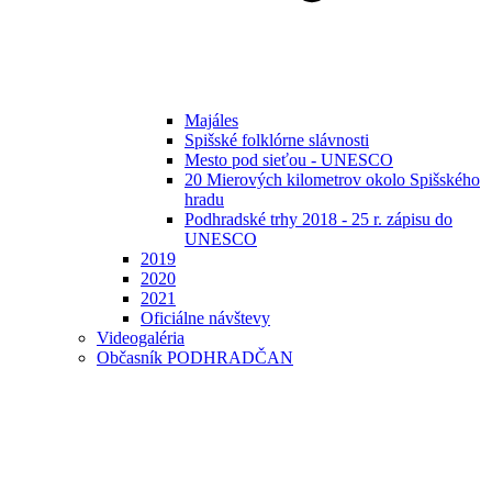
Majáles
Spišské folklórne slávnosti
Mesto pod sieťou - UNESCO
20 Mierových kilometrov okolo Spišského
hradu
Podhradské trhy 2018 - 25 r. zápisu do
UNESCO
2019
2020
2021
Oficiálne návštevy
Videogaléria
Občasník PODHRADČAN