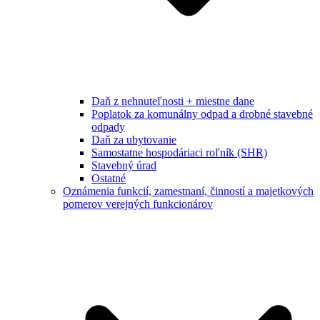
Daň z nehnuteľnosti + miestne dane
Poplatok za komunálny odpad a drobné stavebné
odpady
Daň za ubytovanie
Samostatne hospodáriaci roľník (SHR)
Stavebný úrad
Ostatné
Oznámenia funkcií, zamestnaní, činností a majetkových
pomerov verejných funkcionárov