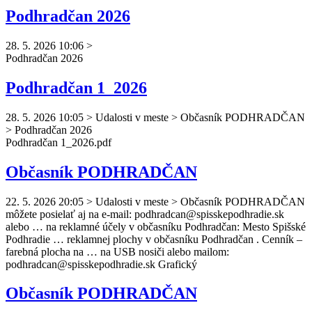
Podhradčan 2026
28. 5. 2026 10:06
>
Podhradčan
2026
Podhradčan 1_2026
28. 5. 2026 10:05
>
Udalosti v meste > Občasník PODHRADČAN
> Podhradčan 2026
Podhradčan
1_2026.pdf
Občasník PODHRADČAN
22. 5. 2026 20:05
>
Udalosti v meste > Občasník PODHRADČAN
môžete posielať aj na e-mail:
podhradcan
@spisskepodhradie.sk
alebo … na reklamné účely v občasníku
Podhradčan
: Mesto Spišské
Podhradie … reklamnej plochy v občasníku
Podhradčan
. Cenník –
farebná plocha na … na USB nosiči alebo mailom:
podhradcan
@spisskepodhradie.sk Grafický
Občasník PODHRADČAN