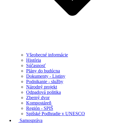
Všeobecné informácie
História
Súčasnosť
Plány do budúcna
Dokumenty - Listiny
Podnikanie - služby
Národný projekt
Odpadová politika
Zberný dvor
Kompostáreň
Región - SPIŠ
Spišské Podhradie v UNESCO
Samospráva