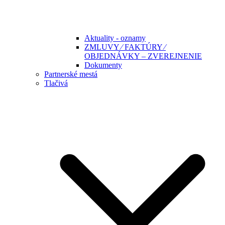
Aktuality - oznamy
ZMLUVY ⁄ FAKTÚRY ⁄
OBJEDNÁVKY – ZVEREJNENIE
Dokumenty
Partnerské mestá
Tlačivá