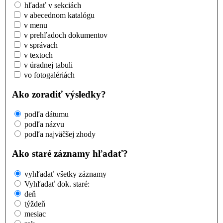
hľadať v sekciách
v abecednom katalógu
v menu
v prehľadoch dokumentov
v správach
v textoch
v úradnej tabuli
vo fotogalériách
Ako zoradiť výsledky?
podľa dátumu
podľa názvu
podľa najväčšej zhody
Ako staré záznamy hľadať?
vyhľadať všetky záznamy
Vyhľadať dok. staré:
deň
týždeň
mesiac