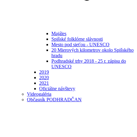
Majáles
Spišské folklórne slávnosti
Mesto pod sieťou - UNESCO
20 Mierových kilometrov okolo Spišského
hradu
Podhradské trhy 2018 - 25 r. zápisu do
UNESCO
2019
2020
2021
Oficiálne návštevy
Videogaléria
Občasník PODHRADČAN