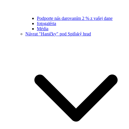
Podporte nás darovaním 2 % z vašej dane
fotogaléria
Média
Návrat "Haničky" pod Spišský hrad