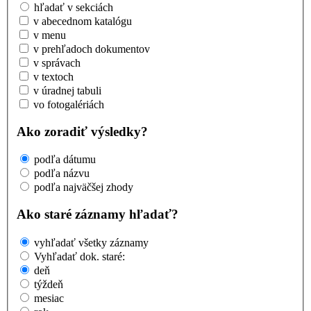
hľadať v sekciách
v abecednom katalógu
v menu
v prehľadoch dokumentov
v správach
v textoch
v úradnej tabuli
vo fotogalériách
Ako zoradiť výsledky?
podľa dátumu
podľa názvu
podľa najväčšej zhody
Ako staré záznamy hľadať?
vyhľadať všetky záznamy
Vyhľadať dok. staré:
deň
týždeň
mesiac