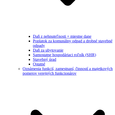
Daň z nehnuteľnosti + miestne dane
Poplatok za komunálny odpad a drobné stavebné
odpady
Daň za ubytovanie
Samostatne hospodáriaci roľník (SHR)
Stavebný úrad
Ostatné
Oznámenia funkcií, zamestnaní, činností a majetkových
pomerov verejných funkcionárov