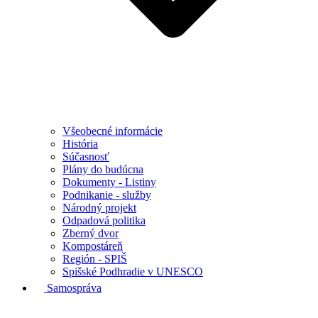
Všeobecné informácie
História
Súčasnosť
Plány do budúcna
Dokumenty - Listiny
Podnikanie - služby
Národný projekt
Odpadová politika
Zberný dvor
Kompostáreň
Región - SPIŠ
Spišské Podhradie v UNESCO
Samospráva