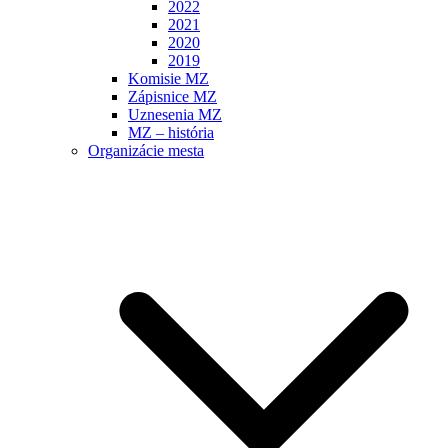
2022
2021
2020
2019
Komisie MZ
Zápisnice MZ
Uznesenia MZ
MZ – história
Organizácie mesta