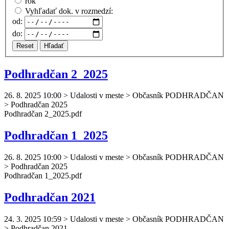
rok
Vyhľadať dok. v rozmedzí:
od:
do:
Reset
Hľadať
Podhradčan 2_2025
26. 8. 2025 10:00
>
Udalosti v meste > Občasník PODHRADČAN
> Podhradčan 2025
Podhradčan
2_2025.pdf
Podhradčan 1_2025
26. 8. 2025 10:00
>
Udalosti v meste > Občasník PODHRADČAN
> Podhradčan 2025
Podhradčan
1_2025.pdf
Podhradčan 2021
24. 3. 2025 10:59
>
Udalosti v meste > Občasník PODHRADČAN
> Podhradčan 2021