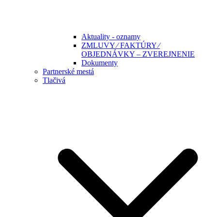
Aktuality - oznamy
ZMLUVY ⁄ FAKTÚRY ⁄
OBJEDNÁVKY – ZVEREJNENIE
Dokumenty
Partnerské mestá
Tlačivá