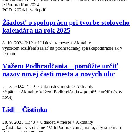
> Podhradčan 2024
POD_2024-1_web.pdf
Žiadosť o spoluprácu pri tvorbe stolového
kalendára na rok 2025
8. 10. 2024 9:12
>
Udalosti v meste > Aktuality
vysokom rozlíšení zaslať na
podhradcan
@spisskepodhradie.sk v
termíne
Vážení Podhradčania – pomôžte určiť
názov novej časti mesta a nových ulíc
21. 8. 2024 15:12
>
Udalosti v meste > Aktuality
<Späť na Aktuality Vážení
Podhradčan
ia – pomôžte určiť názov
novej
Lidl _ Čistinka
28. 9. 2023 11:43
>
Udalosti v meste > Aktuality
_ Čistinka Typ: ostatné "Milí
Podhradčan
ia, na to, aby sme mali