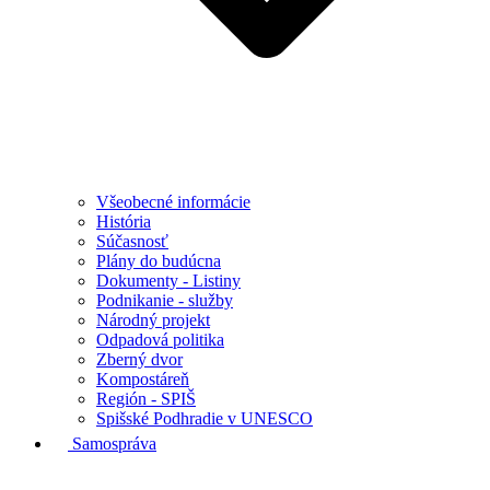
Všeobecné informácie
História
Súčasnosť
Plány do budúcna
Dokumenty - Listiny
Podnikanie - služby
Národný projekt
Odpadová politika
Zberný dvor
Kompostáreň
Región - SPIŠ
Spišské Podhradie v UNESCO
Samospráva