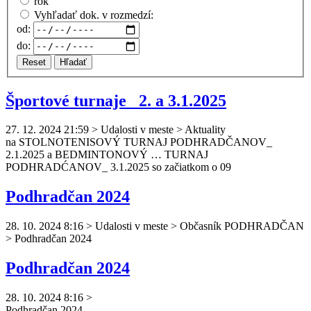
rok
Vyhľadať dok. v rozmedzí:
od:
do:
Reset
Hľadať
Športové turnaje_ 2. a 3.1.2025
27. 12. 2024 21:59
>
Udalosti v meste > Aktuality
na STOLNOTENISOVÝ TURNAJ
PODHRADČAN
OV_
2.1.2025 a BEDMINTONOVÝ … TURNAJ
PODHRADĆAN
OV_ 3.1.2025 so začiatkom o 09
Podhradčan 2024
28. 10. 2024 8:16
>
Udalosti v meste > Občasník PODHRADČAN
> Podhradčan 2024
Podhradčan 2024
28. 10. 2024 8:16
>
Podhradčan
2024