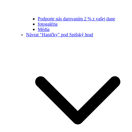
Podporte nás darovaním 2 % z vašej dane
fotogaléria
Média
Návrat "Haničky" pod Spišský hrad