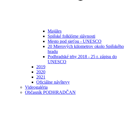
Majáles
Spišské folklórne slávnosti
Mesto pod sieťou - UNESCO
20 Mierových kilometrov okolo Spišského
hradu
Podhradské trhy 2018 - 25 r. zápisu do
UNESCO
2019
2020
2021
Oficiálne návštevy
Videogaléria
Občasník PODHRADČAN