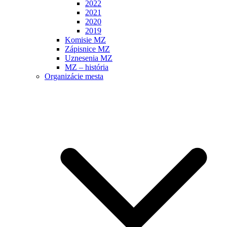
2022
2021
2020
2019
Komisie MZ
Zápisnice MZ
Uznesenia MZ
MZ – história
Organizácie mesta