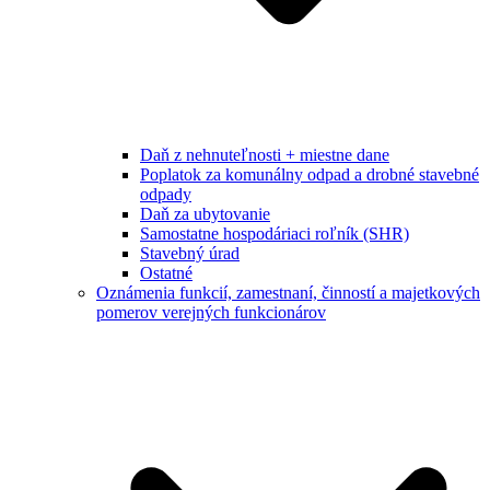
Daň z nehnuteľnosti + miestne dane
Poplatok za komunálny odpad a drobné stavebné
odpady
Daň za ubytovanie
Samostatne hospodáriaci roľník (SHR)
Stavebný úrad
Ostatné
Oznámenia funkcií, zamestnaní, činností a majetkových
pomerov verejných funkcionárov