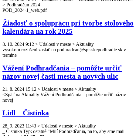
> Podhradčan 2024
POD_2024-1_web.pdf
Žiadosť o spoluprácu pri tvorbe stolového
kalendára na rok 2025
8. 10. 2024 9:12
>
Udalosti v meste > Aktuality
vysokom rozlíšení zaslať na
podhradcan
@spisskepodhradie.sk v
termíne
Vážení Podhradčania – pomôžte určiť
názov novej časti mesta a nových ulíc
21. 8. 2024 15:12
>
Udalosti v meste > Aktuality
<Späť na Aktuality Vážení
Podhradčan
ia – pomôžte určiť názov
novej
Lidl _ Čistinka
28. 9. 2023 11:43
>
Udalosti v meste > Aktuality
_ Čistinka Typ: ostatné "Milí
Podhradčan
ia, na to, aby sme mali