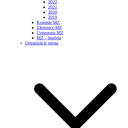
2022
2021
2020
2019
Komisie MZ
Zápisnice MZ
Uznesenia MZ
MZ – história
Organizácie mesta