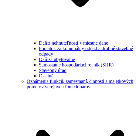
Daň z nehnuteľnosti + miestne dane
Poplatok za komunálny odpad a drobné stavebné
odpady
Daň za ubytovanie
Samostatne hospodáriaci roľník (SHR)
Stavebný úrad
Ostatné
Oznámenia funkcií, zamestnaní, činností a majetkových
pomerov verejných funkcionárov