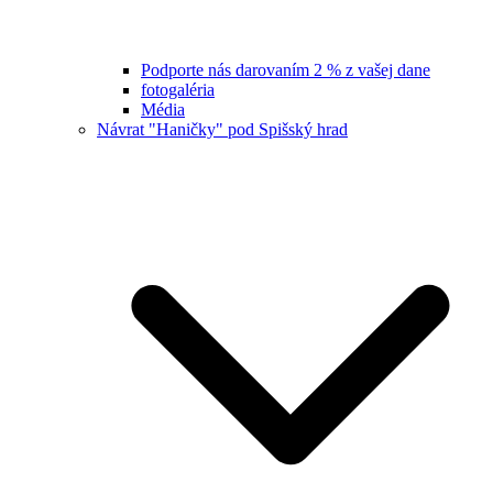
Podporte nás darovaním 2 % z vašej dane
fotogaléria
Média
Návrat "Haničky" pod Spišský hrad