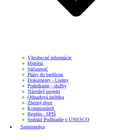
Všeobecné informácie
História
Súčasnosť
Plány do budúcna
Dokumenty - Listiny
Podnikanie - služby
Národný projekt
Odpadová politika
Zberný dvor
Kompostáreň
Región - SPIŠ
Spišské Podhradie v UNESCO
Samospráva