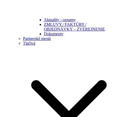
Aktuality - oznamy
ZMLUVY ⁄ FAKTÚRY ⁄
OBJEDNÁVKY – ZVEREJNENIE
Dokumenty
Partnerské mestá
Tlačivá