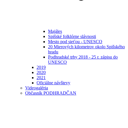
Majáles
Spišské folklórne slávnosti
Mesto pod sieťou - UNESCO
20 Mierových kilometrov okolo Spišského
hradu
Podhradské trhy 2018 - 25 r. zápisu do
UNESCO
2019
2020
2021
Oficiálne návštevy
Videogaléria
Občasník PODHRADČAN