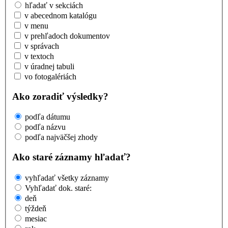
hľadať v sekciách
v abecednom katalógu
v menu
v prehľadoch dokumentov
v správach
v textoch
v úradnej tabuli
vo fotogalériách
Ako zoradiť výsledky?
podľa dátumu
podľa názvu
podľa najväčšej zhody
Ako staré záznamy hľadať?
vyhľadať všetky záznamy
Vyhľadať dok. staré:
deň
týždeň
mesiac