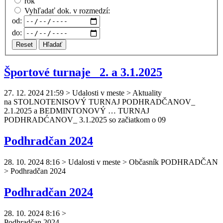
rok
Vyhľadať dok. v rozmedzí:
od:
do:
Reset
Hľadať
Športové turnaje_ 2. a 3.1.2025
27. 12. 2024 21:59
>
Udalosti v meste > Aktuality
na STOLNOTENISOVÝ TURNAJ
PODHRADČAN
OV_
2.1.2025 a BEDMINTONOVÝ … TURNAJ
PODHRADĆAN
OV_ 3.1.2025 so začiatkom o 09
Podhradčan 2024
28. 10. 2024 8:16
>
Udalosti v meste > Občasník PODHRADČAN
> Podhradčan 2024
Podhradčan 2024
28. 10. 2024 8:16
>
Podhradčan
2024