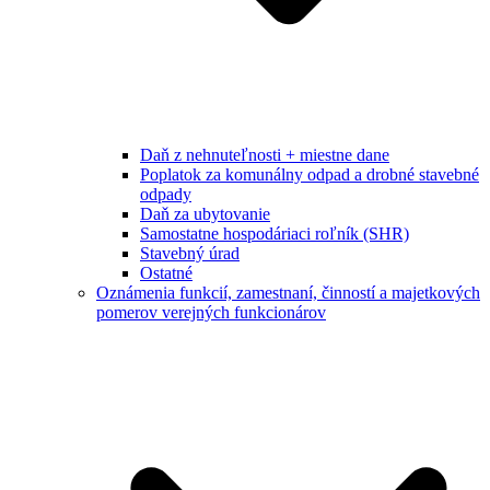
Daň z nehnuteľnosti + miestne dane
Poplatok za komunálny odpad a drobné stavebné
odpady
Daň za ubytovanie
Samostatne hospodáriaci roľník (SHR)
Stavebný úrad
Ostatné
Oznámenia funkcií, zamestnaní, činností a majetkových
pomerov verejných funkcionárov