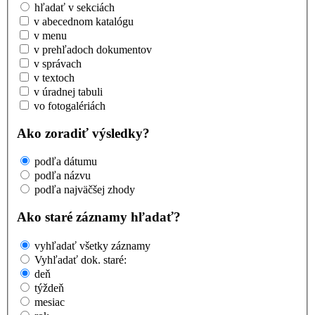
hľadať v sekciách
v abecednom katalógu
v menu
v prehľadoch dokumentov
v správach
v textoch
v úradnej tabuli
vo fotogalériách
Ako zoradiť výsledky?
podľa dátumu
podľa názvu
podľa najväčšej zhody
Ako staré záznamy hľadať?
vyhľadať všetky záznamy
Vyhľadať dok. staré:
deň
týždeň
mesiac