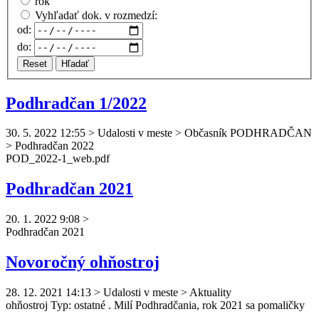
rok
Vyhľadať dok. v rozmedzí:
od:
do:
Reset
Hľadať
Podhradčan 1/2022
30. 5. 2022 12:55
>
Udalosti v meste > Občasník PODHRADČAN
> Podhradčan 2022
POD_2022-1_web.pdf
Podhradčan 2021
20. 1. 2022 9:08
>
Podhradčan
2021
Novoročný ohňostroj
28. 12. 2021 14:13
>
Udalosti v meste > Aktuality
ohňostroj Typ: ostatné . Milí
Podhradčan
ia, rok 2021 sa pomaličky