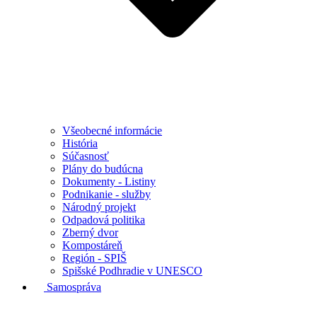
Všeobecné informácie
História
Súčasnosť
Plány do budúcna
Dokumenty - Listiny
Podnikanie - služby
Národný projekt
Odpadová politika
Zberný dvor
Kompostáreň
Región - SPIŠ
Spišské Podhradie v UNESCO
Samospráva