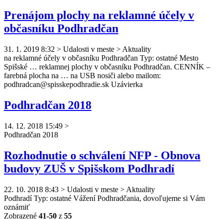
Prenájom plochy na reklamné účely v
občasníku Podhradčan
31. 1. 2019 8:32
>
Udalosti v meste > Aktuality
na reklamné účely v občasníku
Podhradčan
Typ: ostatné Mesto
Spišské … reklamnej plochy v občasníku
Podhradčan
. CENNÍK –
farebná plocha na … na USB nosiči alebo mailom:
podhradcan
@spisskepodhradie.sk Uzávierka
Podhradčan 2018
14. 12. 2018 15:49
>
Podhradčan
2018
Rozhodnutie o schválení NFP - Obnova
budovy ZUŠ v Spišskom Podhradí
22. 10. 2018 8:43
>
Udalosti v meste > Aktuality
Podhradí Typ: ostatné Vážení
Podhradčan
ia, dovoľujeme si Vám
oznámiť
Zobrazené
41-50
z
55