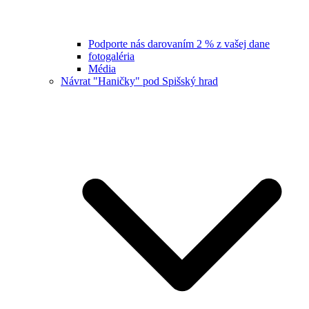
Podporte nás darovaním 2 % z vašej dane
fotogaléria
Média
Návrat "Haničky" pod Spišský hrad