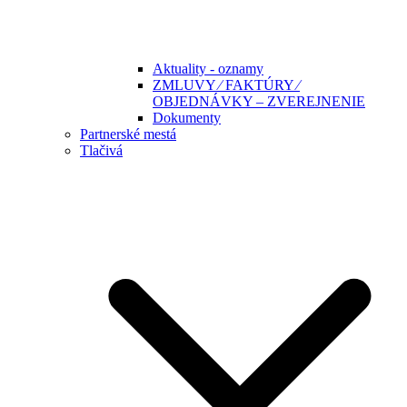
Aktuality - oznamy
ZMLUVY ⁄ FAKTÚRY ⁄
OBJEDNÁVKY – ZVEREJNENIE
Dokumenty
Partnerské mestá
Tlačivá