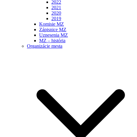
2022
2021
2020
2019
Komisie MZ
Zápisnice MZ
Uznesenia MZ
MZ – história
Organizácie mesta