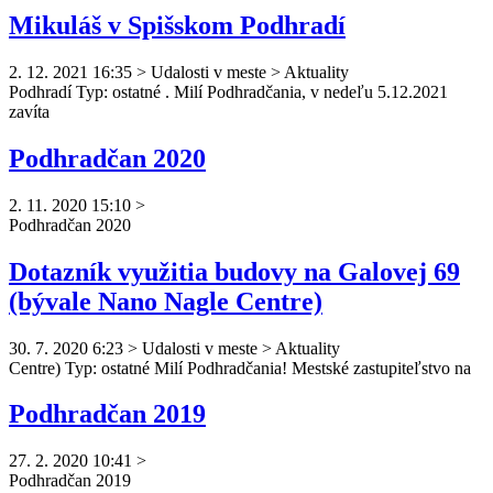
Mikuláš v Spišskom Podhradí
2. 12. 2021 16:35
>
Udalosti v meste > Aktuality
Podhradí Typ: ostatné . Milí
Podhradčan
ia, v nedeľu 5.12.2021
zavíta
Podhradčan 2020
2. 11. 2020 15:10
>
Podhradčan
2020
Dotazník využitia budovy na Galovej 69
(bývale Nano Nagle Centre)
30. 7. 2020 6:23
>
Udalosti v meste > Aktuality
Centre) Typ: ostatné Milí
Podhradčan
ia! Mestské zastupiteľstvo na
Podhradčan 2019
27. 2. 2020 10:41
>
Podhradčan
2019