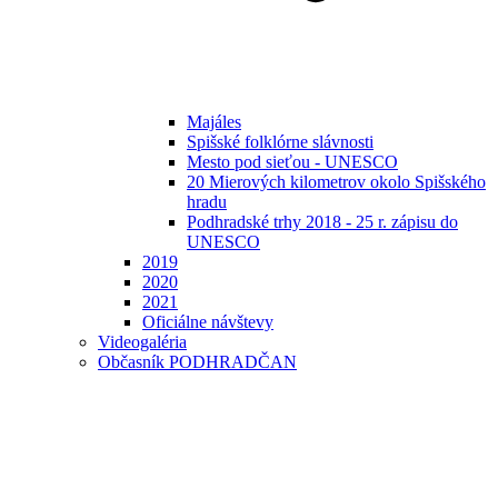
Majáles
Spišské folklórne slávnosti
Mesto pod sieťou - UNESCO
20 Mierových kilometrov okolo Spišského
hradu
Podhradské trhy 2018 - 25 r. zápisu do
UNESCO
2019
2020
2021
Oficiálne návštevy
Videogaléria
Občasník PODHRADČAN