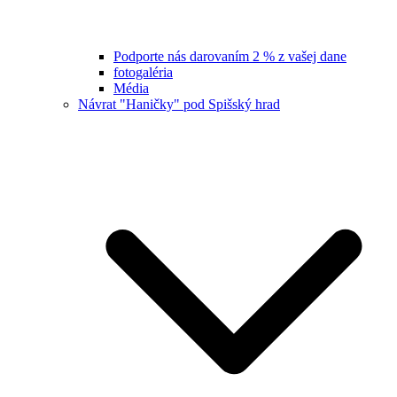
Podporte nás darovaním 2 % z vašej dane
fotogaléria
Média
Návrat "Haničky" pod Spišský hrad