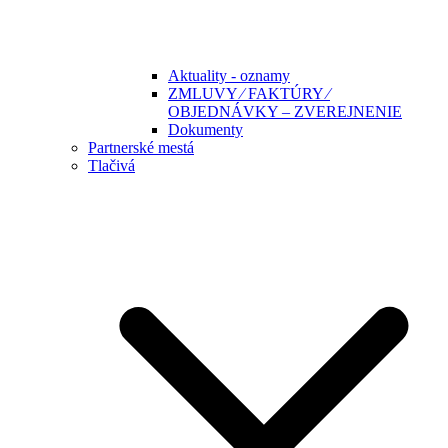
Aktuality - oznamy
ZMLUVY ⁄ FAKTÚRY ⁄
OBJEDNÁVKY – ZVEREJNENIE
Dokumenty
Partnerské mestá
Tlačivá