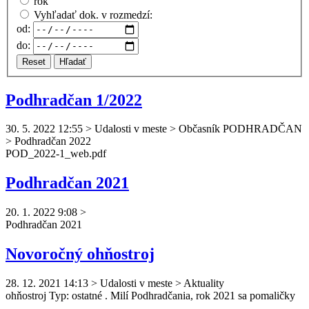
rok
Vyhľadať dok. v rozmedzí:
od:
do:
Reset
Hľadať
Podhradčan 1/2022
30. 5. 2022 12:55
>
Udalosti v meste > Občasník PODHRADČAN
> Podhradčan 2022
POD_2022-1_web.pdf
Podhradčan 2021
20. 1. 2022 9:08
>
Podhradčan
2021
Novoročný ohňostroj
28. 12. 2021 14:13
>
Udalosti v meste > Aktuality
ohňostroj Typ: ostatné . Milí
Podhradčan
ia, rok 2021 sa pomaličky