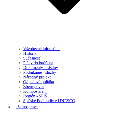
Všeobecné informácie
História
Súčasnosť
Plány do budúcna
Dokumenty - Listiny
Podnikanie - služby
Národný projekt
Odpadová politika
Zberný dvor
Kompostáreň
Región - SPIŠ
Spišské Podhradie v UNESCO
Samospráva