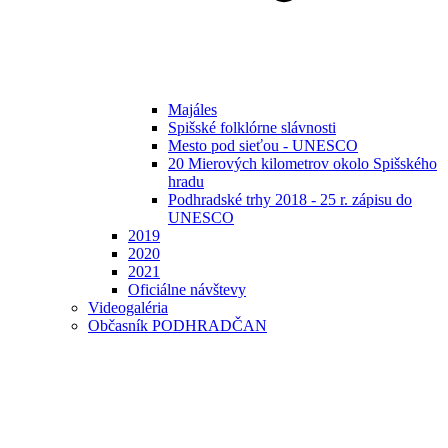
Majáles
Spišské folklórne slávnosti
Mesto pod sieťou - UNESCO
20 Mierových kilometrov okolo Spišského
hradu
Podhradské trhy 2018 - 25 r. zápisu do
UNESCO
2019
2020
2021
Oficiálne návštevy
Videogaléria
Občasník PODHRADČAN