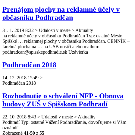
Prenájom plochy na reklamné účely v
občasníku Podhradčan
31. 1. 2019 8:32
>
Udalosti v meste > Aktuality
na reklamné účely v občasníku
Podhradčan
Typ: ostatné Mesto
Spišské … reklamnej plochy v občasníku
Podhradčan
. CENNÍK –
farebná plocha na … na USB nosiči alebo mailom:
podhradcan
@spisskepodhradie.sk Uzávierka
Podhradčan 2018
14. 12. 2018 15:49
>
Podhradčan
2018
Rozhodnutie o schválení NFP - Obnova
budovy ZUŠ v Spišskom Podhradí
22. 10. 2018 8:43
>
Udalosti v meste > Aktuality
Podhradí Typ: ostatné Vážení
Podhradčan
ia, dovoľujeme si Vám
oznámiť
Zobrazené
41-50
z
55