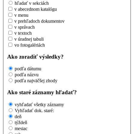
hľadať v sekciách
v abecednom katalógu
v menu
v prehľadoch dokumentov
v správach
v textoch
v úradnej tabuli
vo fotogalériách
Ako zoradiť výsledky?
podľa dátumu
podľa názvu
podľa najväčšej zhody
Ako staré záznamy hľadať?
vyhľadať všetky záznamy
Vyhľadať dok. staré:
deň
týždeň
mesiac