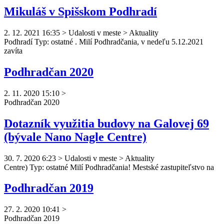
Mikuláš v Spišskom Podhradí
2. 12. 2021 16:35
>
Udalosti v meste > Aktuality
Podhradí Typ: ostatné . Milí
Podhradčan
ia, v nedeľu 5.12.2021
zavíta
Podhradčan 2020
2. 11. 2020 15:10
>
Podhradčan
2020
Dotazník využitia budovy na Galovej 69
(bývale Nano Nagle Centre)
30. 7. 2020 6:23
>
Udalosti v meste > Aktuality
Centre) Typ: ostatné Milí
Podhradčan
ia! Mestské zastupiteľstvo na
Podhradčan 2019
27. 2. 2020 10:41
>
Podhradčan
2019