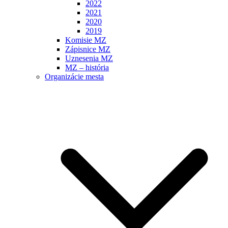
2022
2021
2020
2019
Komisie MZ
Zápisnice MZ
Uznesenia MZ
MZ – história
Organizácie mesta