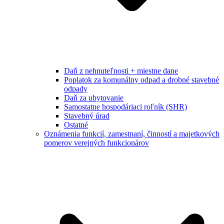
Daň z nehnuteľnosti + miestne dane
Poplatok za komunálny odpad a drobné stavebné
odpady
Daň za ubytovanie
Samostatne hospodáriaci roľník (SHR)
Stavebný úrad
Ostatné
Oznámenia funkcií, zamestnaní, činností a majetkových
pomerov verejných funkcionárov