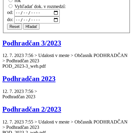
rok
Vyhľadať dok. v rozmedzí:
od:
do:
Reset
Hľadať
Podhradčan 3/2023
12. 7. 2023 7:56
>
Udalosti v meste > Občasník PODHRADČAN
> Podhradčan 2023
POD_2023-3_web.pdf
Podhradčan 2023
12. 7. 2023 7:56
>
Podhradčan
2023
Podhradčan 2/2023
12. 7. 2023 7:55
>
Udalosti v meste > Občasník PODHRADČAN
> Podhradčan 2023
POD_2023-2_web.pdf