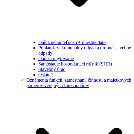
Daň z nehnuteľnosti + miestne dane
Poplatok za komunálny odpad a drobné stavebné
odpady
Daň za ubytovanie
Samostatne hospodáriaci roľník (SHR)
Stavebný úrad
Ostatné
Oznámenia funkcií, zamestnaní, činností a majetkových
pomerov verejných funkcionárov