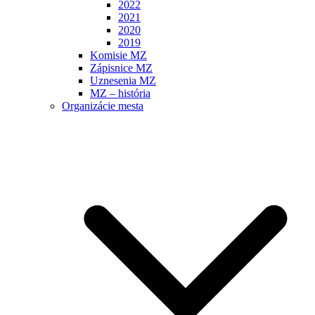
2022
2021
2020
2019
Komisie MZ
Zápisnice MZ
Uznesenia MZ
MZ – história
Organizácie mesta