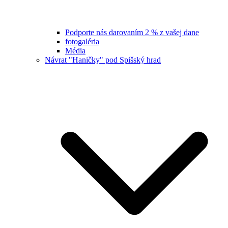
Podporte nás darovaním 2 % z vašej dane
fotogaléria
Média
Návrat "Haničky" pod Spišský hrad