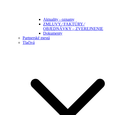
Aktuality - oznamy
ZMLUVY ⁄ FAKTÚRY ⁄
OBJEDNÁVKY – ZVEREJNENIE
Dokumenty
Partnerské mestá
Tlačivá