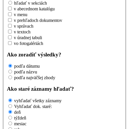
hľadať v sekciách
v abecednom katalógu
v menu
v prehľadoch dokumentov
v správach
v textoch
v úradnej tabuli
vo fotogalériách
Ako zoradiť výsledky?
podľa dátumu
podľa názvu
podľa najväčšej zhody
Ako staré záznamy hľadať?
vyhľadať všetky záznamy
Vyhľadať dok. staré:
deň
týždeň
mesiac