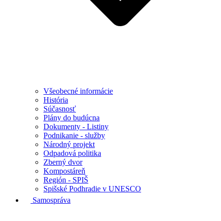
Všeobecné informácie
História
Súčasnosť
Plány do budúcna
Dokumenty - Listiny
Podnikanie - služby
Národný projekt
Odpadová politika
Zberný dvor
Kompostáreň
Región - SPIŠ
Spišské Podhradie v UNESCO
Samospráva