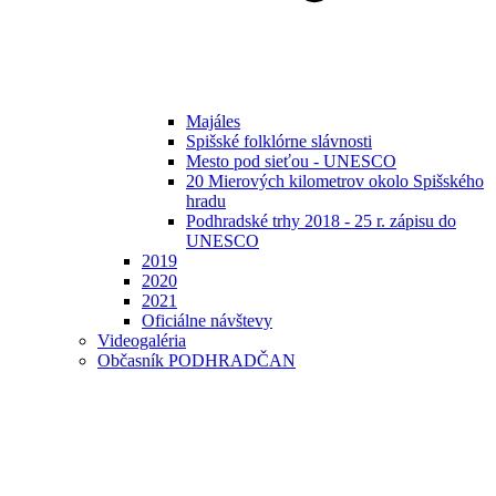
Majáles
Spišské folklórne slávnosti
Mesto pod sieťou - UNESCO
20 Mierových kilometrov okolo Spišského
hradu
Podhradské trhy 2018 - 25 r. zápisu do
UNESCO
2019
2020
2021
Oficiálne návštevy
Videogaléria
Občasník PODHRADČAN