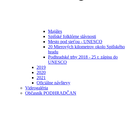
Majáles
Spišské folklórne slávnosti
Mesto pod sieťou - UNESCO
20 Mierových kilometrov okolo Spišského
hradu
Podhradské trhy 2018 - 25 r. zápisu do
UNESCO
2019
2020
2021
Oficiálne návštevy
Videogaléria
Občasník PODHRADČAN