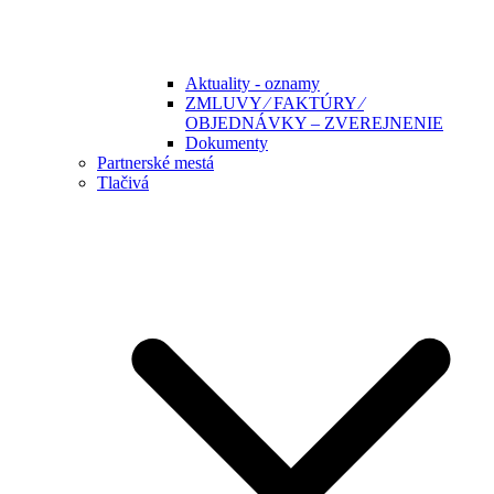
Aktuality - oznamy
ZMLUVY ⁄ FAKTÚRY ⁄
OBJEDNÁVKY – ZVEREJNENIE
Dokumenty
Partnerské mestá
Tlačivá