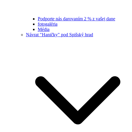
Podporte nás darovaním 2 % z vašej dane
fotogaléria
Média
Návrat "Haničky" pod Spišský hrad