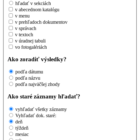
hľadať v sekciách
v abecednom katalógu
v menu
v prehľadoch dokumentov
v správach
v textoch
v úradnej tabuli
vo fotogalériách
Ako zoradiť výsledky?
podľa dátumu
podľa názvu
podľa najväčšej zhody
Ako staré záznamy hľadať?
vyhľadať všetky záznamy
Vyhľadať dok. staré:
deň
týždeň
mesiac