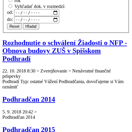
rok
Vyhľadať dok. v rozmedzí:
od:
do:
Reset
Hľadať
Rozhodnutie o schválení Žiadosti o NFP -
Obnova budovy ZUŠ v Spišskom
Podhradí
22. 10. 2018 8:30
>
Zverejňovanie > Nenávratné finančné
príspevky
Podhradí Typ: ostatné Vážení
Podhradčan
ia, dovoľujeme si Vám
oznámiť
Podhradčan 2014
5. 9. 2018 20:42
>
Podhradčan
2014
Podhradčan 2015