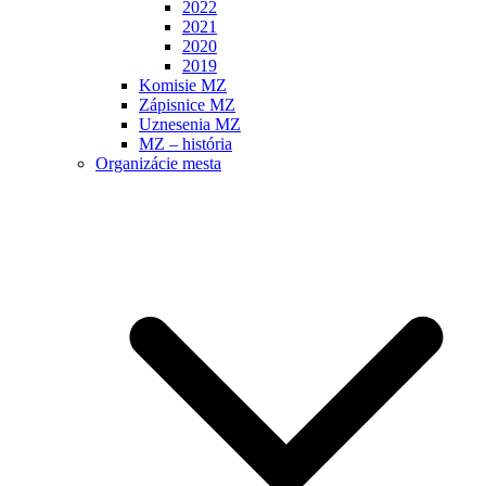
2022
2021
2020
2019
Komisie MZ
Zápisnice MZ
Uznesenia MZ
MZ – história
Organizácie mesta