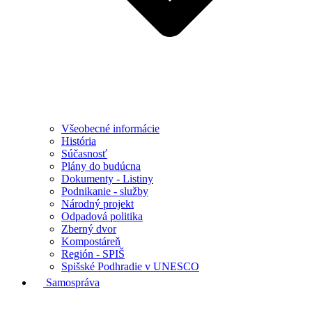
Všeobecné informácie
História
Súčasnosť
Plány do budúcna
Dokumenty - Listiny
Podnikanie - služby
Národný projekt
Odpadová politika
Zberný dvor
Kompostáreň
Región - SPIŠ
Spišské Podhradie v UNESCO
Samospráva