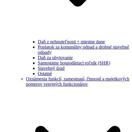
Daň z nehnuteľnosti + miestne dane
Poplatok za komunálny odpad a drobné stavebné
odpady
Daň za ubytovanie
Samostatne hospodáriaci roľník (SHR)
Stavebný úrad
Ostatné
Oznámenia funkcií, zamestnaní, činností a majetkových
pomerov verejných funkcionárov