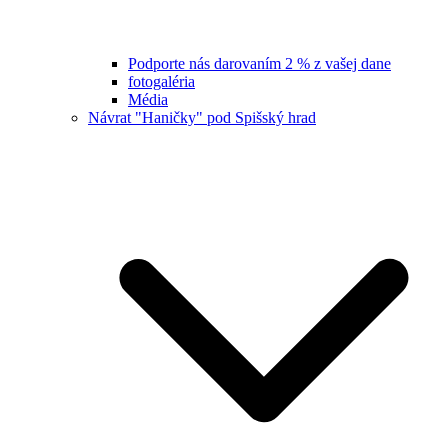
Podporte nás darovaním 2 % z vašej dane
fotogaléria
Média
Návrat "Haničky" pod Spišský hrad