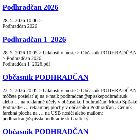
Podhradčan 2026
28. 5. 2026 10:06
>
Podhradčan
2026
Podhradčan 1_2026
28. 5. 2026 10:05
>
Udalosti v meste > Občasník PODHRADČAN
> Podhradčan 2026
Podhradčan
1_2026.pdf
Občasník PODHRADČAN
22. 5. 2026 20:05
>
Udalosti v meste > Občasník PODHRADČAN
môžete posielať aj na e-mail:
podhradcan
@spisskepodhradie.sk
alebo … na reklamné účely v občasníku
Podhradčan
: Mesto Spišské
Podhradie … reklamnej plochy v občasníku
Podhradčan
. Cenník –
farebná plocha na … na USB nosiči alebo mailom:
podhradcan
@spisskepodhradie.sk Grafický
Občasník PODHRADČAN