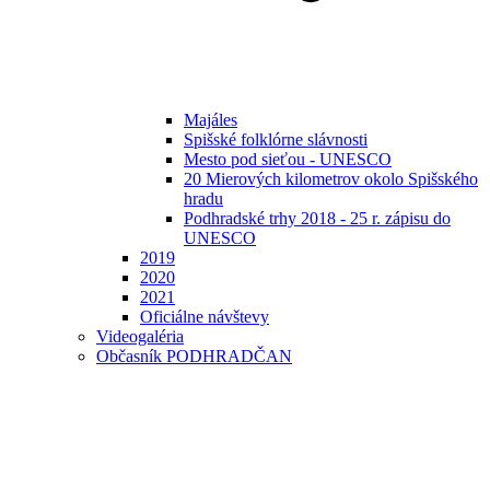
Majáles
Spišské folklórne slávnosti
Mesto pod sieťou - UNESCO
20 Mierových kilometrov okolo Spišského
hradu
Podhradské trhy 2018 - 25 r. zápisu do
UNESCO
2019
2020
2021
Oficiálne návštevy
Videogaléria
Občasník PODHRADČAN