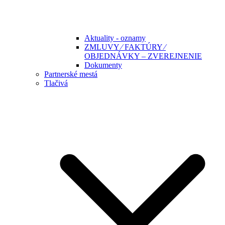
Aktuality - oznamy
ZMLUVY ⁄ FAKTÚRY ⁄
OBJEDNÁVKY – ZVEREJNENIE
Dokumenty
Partnerské mestá
Tlačivá