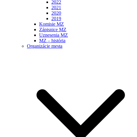
2022
2021
2020
2019
Komisie MZ
Zápisnice MZ
Uznesenia MZ
MZ – história
Organizácie mesta