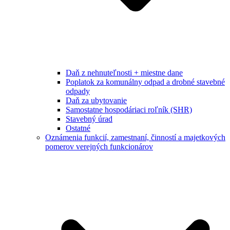
Daň z nehnuteľnosti + miestne dane
Poplatok za komunálny odpad a drobné stavebné
odpady
Daň za ubytovanie
Samostatne hospodáriaci roľník (SHR)
Stavebný úrad
Ostatné
Oznámenia funkcií, zamestnaní, činností a majetkových
pomerov verejných funkcionárov