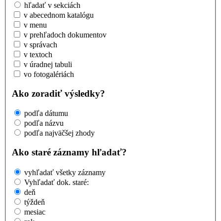
hľadať v sekciách
v abecednom katalógu
v menu
v prehľadoch dokumentov
v správach
v textoch
v úradnej tabuli
vo fotogalériách
Ako zoradiť výsledky?
podľa dátumu
podľa názvu
podľa najväčšej zhody
Ako staré záznamy hľadať?
vyhľadať všetky záznamy
Vyhľadať dok. staré:
deň
týždeň
mesiac