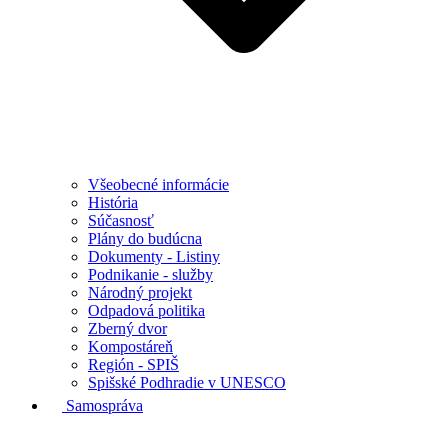
Všeobecné informácie
História
Súčasnosť
Plány do budúcna
Dokumenty - Listiny
Podnikanie - služby
Národný projekt
Odpadová politika
Zberný dvor
Kompostáreň
Región - SPIŠ
Spišské Podhradie v UNESCO
Samospráva