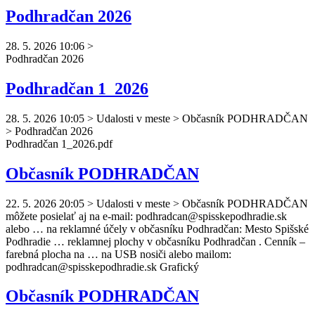
Podhradčan 2026
28. 5. 2026 10:06
>
Podhradčan
2026
Podhradčan 1_2026
28. 5. 2026 10:05
>
Udalosti v meste > Občasník PODHRADČAN
> Podhradčan 2026
Podhradčan
1_2026.pdf
Občasník PODHRADČAN
22. 5. 2026 20:05
>
Udalosti v meste > Občasník PODHRADČAN
môžete posielať aj na e-mail:
podhradcan
@spisskepodhradie.sk
alebo … na reklamné účely v občasníku
Podhradčan
: Mesto Spišské
Podhradie … reklamnej plochy v občasníku
Podhradčan
. Cenník –
farebná plocha na … na USB nosiči alebo mailom:
podhradcan
@spisskepodhradie.sk Grafický
Občasník PODHRADČAN