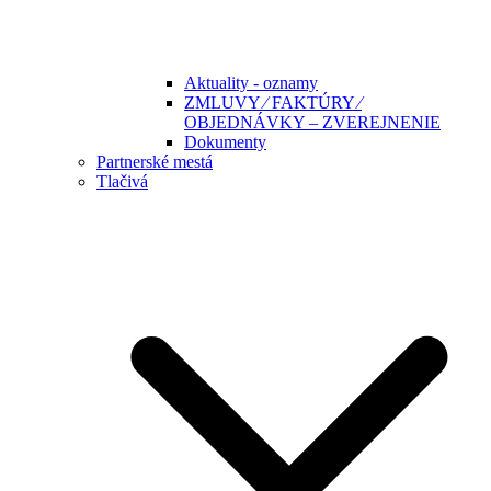
Aktuality - oznamy
ZMLUVY ⁄ FAKTÚRY ⁄
OBJEDNÁVKY – ZVEREJNENIE
Dokumenty
Partnerské mestá
Tlačivá