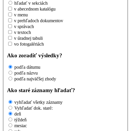
hľadať v sekciách
v abecednom katalógu
v menu
v prehľadoch dokumentov
v správach
v textoch
v úradnej tabuli
vo fotogalériách
Ako zoradiť výsledky?
podľa dátumu
podľa názvu
podľa najväčšej zhody
Ako staré záznamy hľadať?
vyhľadať všetky záznamy
Vyhľadať dok. staré:
deň
týždeň
mesiac