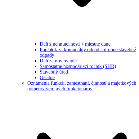
Daň z nehnuteľnosti + miestne dane
Poplatok za komunálny odpad a drobné stavebné
odpady
Daň za ubytovanie
Samostatne hospodáriaci roľník (SHR)
Stavebný úrad
Ostatné
Oznámenia funkcií, zamestnaní, činností a majetkových
pomerov verejných funkcionárov