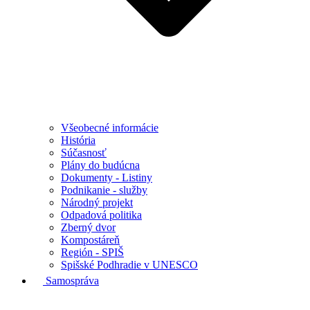
Všeobecné informácie
História
Súčasnosť
Plány do budúcna
Dokumenty - Listiny
Podnikanie - služby
Národný projekt
Odpadová politika
Zberný dvor
Kompostáreň
Región - SPIŠ
Spišské Podhradie v UNESCO
Samospráva