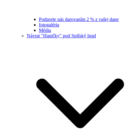
Podporte nás darovaním 2 % z vašej dane
fotogaléria
Média
Návrat "Haničky" pod Spišský hrad