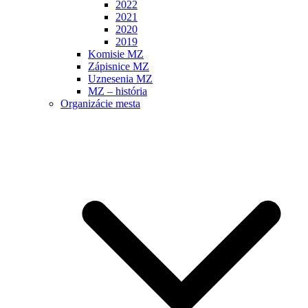
2022
2021
2020
2019
Komisie MZ
Zápisnice MZ
Uznesenia MZ
MZ – história
Organizácie mesta