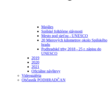
Majáles
Spišské folklórne slávnosti
Mesto pod sieťou - UNESCO
20 Mierových kilometrov okolo Spišského
hradu
Podhradské trhy 2018 - 25 r. zápisu do
UNESCO
2019
2020
2021
Oficiálne návštevy
Videogaléria
Občasník PODHRADČAN