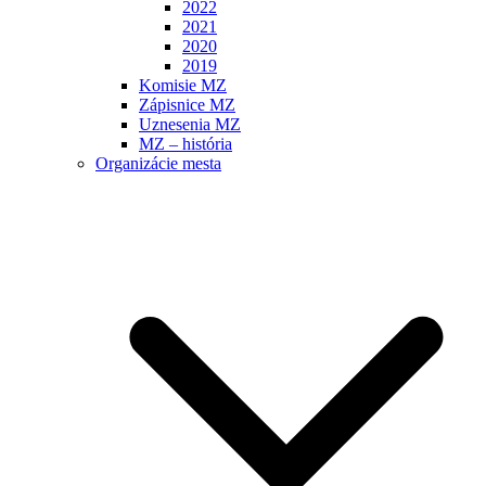
2022
2021
2020
2019
Komisie MZ
Zápisnice MZ
Uznesenia MZ
MZ – história
Organizácie mesta