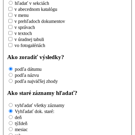
hľadať v sekciách
v abecednom katalógu
v menu
v prehľadoch dokumentov
v správach
v textoch
v úradnej tabuli
vo fotogalériách
Ako zoradiť výsledky?
podľa dátumu
podľa názvu
podľa najväčšej zhody
Ako staré záznamy hľadať?
vyhľadať všetky záznamy
Vyhľadať dok. staré:
deň
týždeň
mesiac