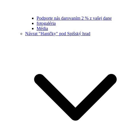
Podporte nás darovaním 2 % z vašej dane
fotogaléria
Média
Návrat "Haničky" pod Spišský hrad