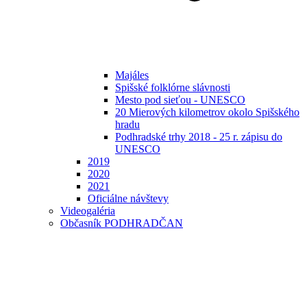
Majáles
Spišské folklórne slávnosti
Mesto pod sieťou - UNESCO
20 Mierových kilometrov okolo Spišského
hradu
Podhradské trhy 2018 - 25 r. zápisu do
UNESCO
2019
2020
2021
Oficiálne návštevy
Videogaléria
Občasník PODHRADČAN