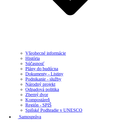
Všeobecné informácie
História
Súčasnosť
Plány do budúcna
Dokumenty - Listiny
Podnikanie - služby
Národný projekt
Odpadová politika
Zberný dvor
Kompostáreň
Región - SPIŠ
Spišské Podhradie v UNESCO
Samospráva