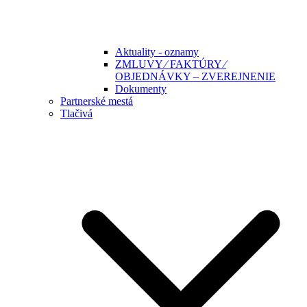
Aktuality - oznamy
ZMLUVY ⁄ FAKTÚRY ⁄
OBJEDNÁVKY – ZVEREJNENIE
Dokumenty
Partnerské mestá
Tlačivá