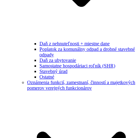
Daň z nehnuteľnosti + miestne dane
Poplatok za komunálny odpad a drobné stavebné
odpady
Daň za ubytovanie
Samostatne hospodáriaci roľník (SHR)
Stavebný úrad
Ostatné
Oznámenia funkcií, zamestnaní, činností a majetkových
pomerov verejných funkcionárov