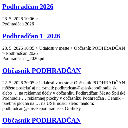
Podhradčan 2026
28. 5. 2026 10:06
>
Podhradčan
2026
Podhradčan 1_2026
28. 5. 2026 10:05
>
Udalosti v meste > Občasník PODHRADČAN
> Podhradčan 2026
Podhradčan
1_2026.pdf
Občasník PODHRADČAN
22. 5. 2026 20:05
>
Udalosti v meste > Občasník PODHRADČAN
môžete posielať aj na e-mail:
podhradcan
@spisskepodhradie.sk
alebo … na reklamné účely v občasníku
Podhradčan
: Mesto Spišské
Podhradie … reklamnej plochy v občasníku
Podhradčan
. Cenník –
farebná plocha na … na USB nosiči alebo mailom:
podhradcan
@spisskepodhradie.sk Grafický
Občasník PODHRADČAN