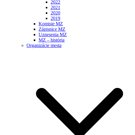
2022
2021
2020
2019
Komisie MZ
Zápisnice MZ
Uznesenia MZ
MZ – história
Organizácie mesta