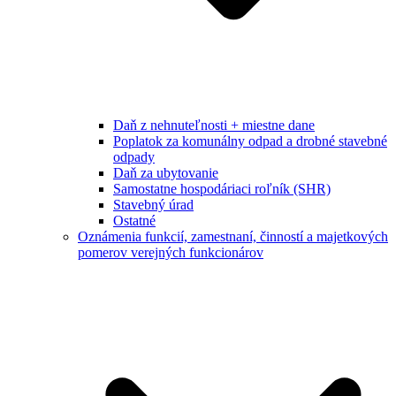
Daň z nehnuteľnosti + miestne dane
Poplatok za komunálny odpad a drobné stavebné
odpady
Daň za ubytovanie
Samostatne hospodáriaci roľník (SHR)
Stavebný úrad
Ostatné
Oznámenia funkcií, zamestnaní, činností a majetkových
pomerov verejných funkcionárov