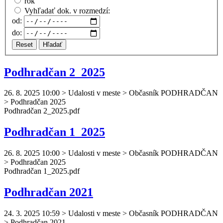
rok
Vyhľadať dok. v rozmedzí:
od:
do:
Reset
Hľadať
Podhradčan 2_2025
26. 8. 2025 10:00
>
Udalosti v meste > Občasník PODHRADČAN
> Podhradčan 2025
Podhradčan
2_2025.pdf
Podhradčan 1_2025
26. 8. 2025 10:00
>
Udalosti v meste > Občasník PODHRADČAN
> Podhradčan 2025
Podhradčan
1_2025.pdf
Podhradčan 2021
24. 3. 2025 10:59
>
Udalosti v meste > Občasník PODHRADČAN
> Podhradčan 2021