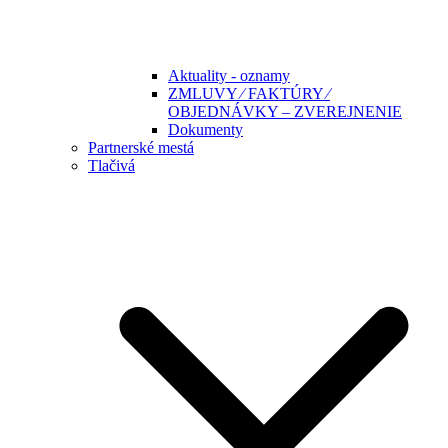
Aktuality - oznamy
ZMLUVY ⁄ FAKTÚRY ⁄
OBJEDNÁVKY – ZVEREJNENIE
Dokumenty
Partnerské mestá
Tlačivá