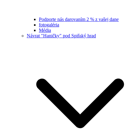
Podporte nás darovaním 2 % z vašej dane
fotogaléria
Média
Návrat "Haničky" pod Spišský hrad