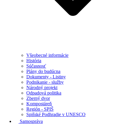
Všeobecné informácie
História
Súčasnosť
Plány do budúcna
Dokumenty - Listiny
Podnikanie - služby
Národný projekt
Odpadová politika
Zberný dvor
Kompostáreň
Región - SPIŠ
Spišské Podhradie v UNESCO
Samospráva