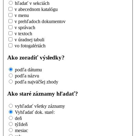
hľadať v sekciách
v abecednom katalógu
v menu
v prehľadoch dokumentov
v správach
v textoch
v úradnej tabuli
vo fotogalériách
Ako zoradiť výsledky?
podľa dátumu
podľa názvu
podľa najväčšej zhody
Ako staré záznamy hľadať?
vyhľadať všetky záznamy
Vyhľadať dok. staré:
deň
týždeň
mesiac