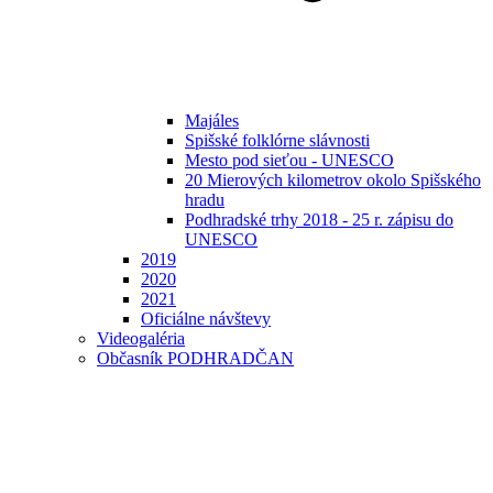
Majáles
Spišské folklórne slávnosti
Mesto pod sieťou - UNESCO
20 Mierových kilometrov okolo Spišského
hradu
Podhradské trhy 2018 - 25 r. zápisu do
UNESCO
2019
2020
2021
Oficiálne návštevy
Videogaléria
Občasník PODHRADČAN