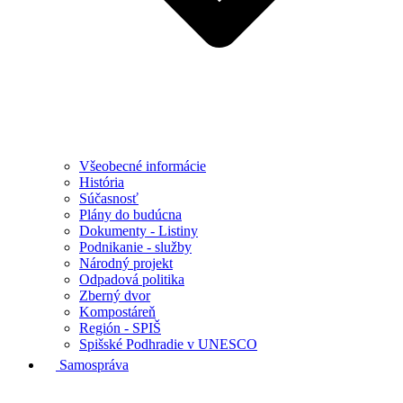
Všeobecné informácie
História
Súčasnosť
Plány do budúcna
Dokumenty - Listiny
Podnikanie - služby
Národný projekt
Odpadová politika
Zberný dvor
Kompostáreň
Región - SPIŠ
Spišské Podhradie v UNESCO
Samospráva