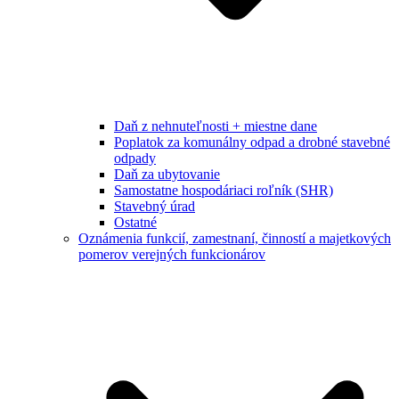
Daň z nehnuteľnosti + miestne dane
Poplatok za komunálny odpad a drobné stavebné
odpady
Daň za ubytovanie
Samostatne hospodáriaci roľník (SHR)
Stavebný úrad
Ostatné
Oznámenia funkcií, zamestnaní, činností a majetkových
pomerov verejných funkcionárov