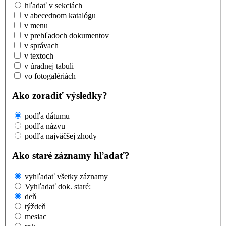
hľadať v sekciách
v abecednom katalógu
v menu
v prehľadoch dokumentov
v správach
v textoch
v úradnej tabuli
vo fotogalériách
Ako zoradiť výsledky?
podľa dátumu
podľa názvu
podľa najväčšej zhody
Ako staré záznamy hľadať?
vyhľadať všetky záznamy
Vyhľadať dok. staré:
deň
týždeň
mesiac