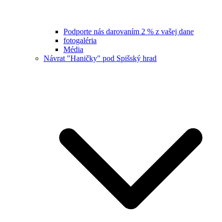
Podporte nás darovaním 2 % z vašej dane
fotogaléria
Média
Návrat "Haničky" pod Spišský hrad