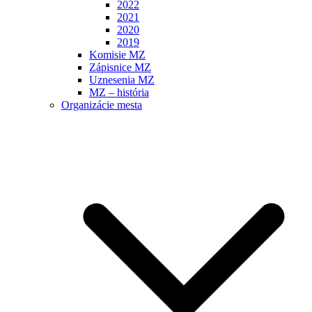
2022
2021
2020
2019
Komisie MZ
Zápisnice MZ
Uznesenia MZ
MZ – história
Organizácie mesta