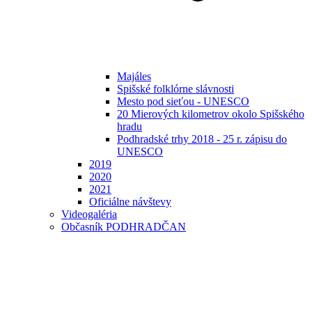
Majáles
Spišské folklórne slávnosti
Mesto pod sieťou - UNESCO
20 Mierových kilometrov okolo Spišského
hradu
Podhradské trhy 2018 - 25 r. zápisu do
UNESCO
2019
2020
2021
Oficiálne návštevy
Videogaléria
Občasník PODHRADČAN