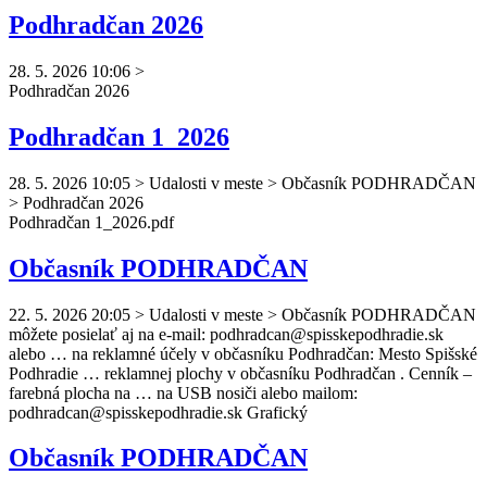
Podhradčan 2026
28. 5. 2026 10:06
>
Podhradčan
2026
Podhradčan 1_2026
28. 5. 2026 10:05
>
Udalosti v meste > Občasník PODHRADČAN
> Podhradčan 2026
Podhradčan
1_2026.pdf
Občasník PODHRADČAN
22. 5. 2026 20:05
>
Udalosti v meste > Občasník PODHRADČAN
môžete posielať aj na e-mail:
podhradcan
@spisskepodhradie.sk
alebo … na reklamné účely v občasníku
Podhradčan
: Mesto Spišské
Podhradie … reklamnej plochy v občasníku
Podhradčan
. Cenník –
farebná plocha na … na USB nosiči alebo mailom:
podhradcan
@spisskepodhradie.sk Grafický
Občasník PODHRADČAN