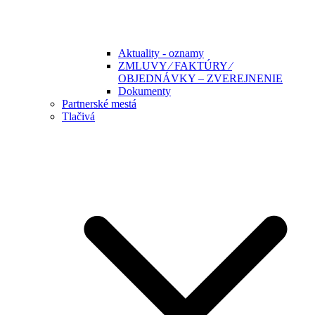
Aktuality - oznamy
ZMLUVY ⁄ FAKTÚRY ⁄
OBJEDNÁVKY – ZVEREJNENIE
Dokumenty
Partnerské mestá
Tlačivá