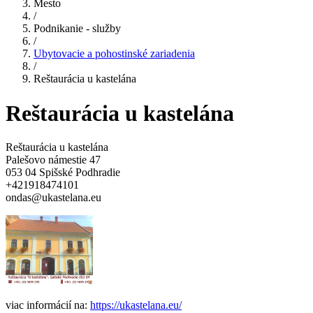
Mesto
/
Podnikanie - služby
/
Ubytovacie a pohostinské zariadenia
/
Reštaurácia u kastelána
Reštaurácia u kastelána
Reštaurácia u kastelána
Palešovo námestie 47
053 04 Spišské Podhradie
+421918474101
ondas@ukastelana.eu
viac informácií na:
https://ukastelana.eu/