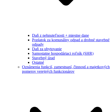
Daň z nehnuteľnosti + miestne dane
Poplatok za komunálny odpad a drobné stavebné
odpady
Daň za ubytovanie
Samostatne hospodáriaci roľník (SHR)
Stavebný úrad
Ostatné
Oznámenia funkcií, zamestnaní, činností a majetkových
pomerov verejných funkcionárov