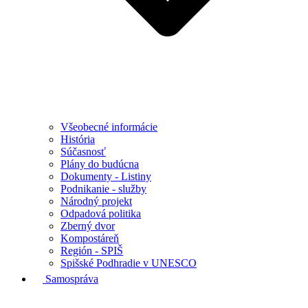
Všeobecné informácie
História
Súčasnosť
Plány do budúcna
Dokumenty - Listiny
Podnikanie - služby
Národný projekt
Odpadová politika
Zberný dvor
Kompostáreň
Región - SPIŠ
Spišské Podhradie v UNESCO
Samospráva