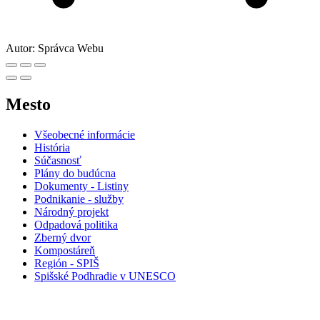
Autor:
Správca Webu
Mesto
Všeobecné informácie
História
Súčasnosť
Plány do budúcna
Dokumenty - Listiny
Podnikanie - služby
Národný projekt
Odpadová politika
Zberný dvor
Kompostáreň
Región - SPIŠ
Spišské Podhradie v UNESCO