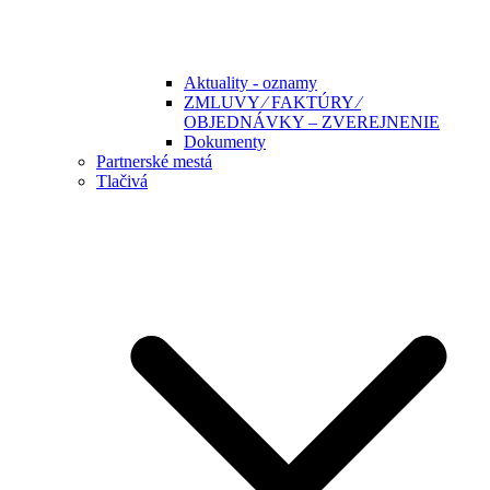
Aktuality - oznamy
ZMLUVY ⁄ FAKTÚRY ⁄
OBJEDNÁVKY – ZVEREJNENIE
Dokumenty
Partnerské mestá
Tlačivá