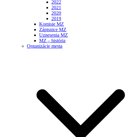
2022
2021
2020
2019
Komisie MZ
Zápisnice MZ
Uznesenia MZ
MZ – história
Organizácie mesta