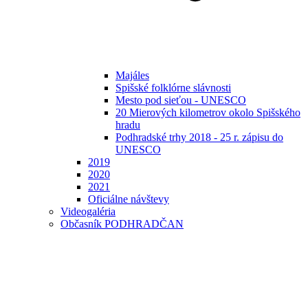
Majáles
Spišské folklórne slávnosti
Mesto pod sieťou - UNESCO
20 Mierových kilometrov okolo Spišského
hradu
Podhradské trhy 2018 - 25 r. zápisu do
UNESCO
2019
2020
2021
Oficiálne návštevy
Videogaléria
Občasník PODHRADČAN