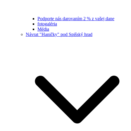
Podporte nás darovaním 2 % z vašej dane
fotogaléria
Média
Návrat "Haničky" pod Spišský hrad