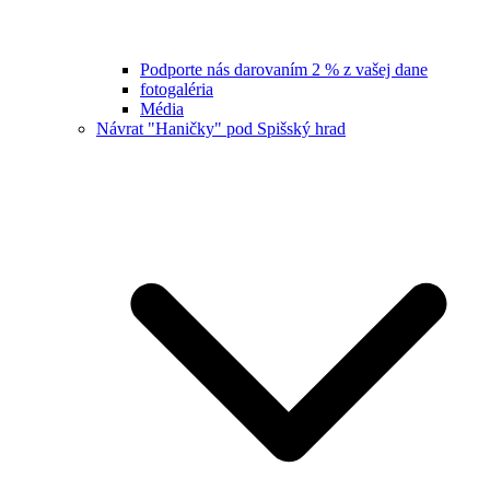
Podporte nás darovaním 2 % z vašej dane
fotogaléria
Média
Návrat "Haničky" pod Spišský hrad