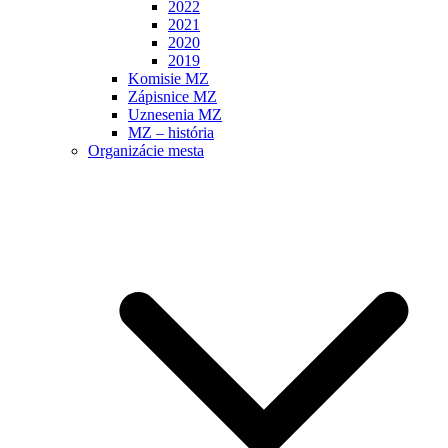
2022
2021
2020
2019
Komisie MZ
Zápisnice MZ
Uznesenia MZ
MZ – história
Organizácie mesta