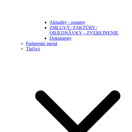
Aktuality - oznamy
ZMLUVY ⁄ FAKTÚRY ⁄
OBJEDNÁVKY – ZVEREJNENIE
Dokumenty
Partnerské mestá
Tlačivá