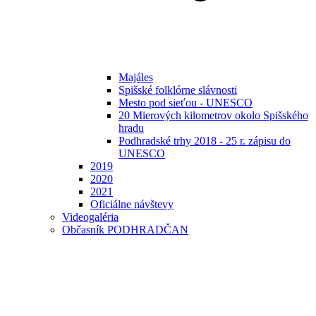
Majáles
Spišské folklórne slávnosti
Mesto pod sieťou - UNESCO
20 Mierových kilometrov okolo Spišského
hradu
Podhradské trhy 2018 - 25 r. zápisu do
UNESCO
2019
2020
2021
Oficiálne návštevy
Videogaléria
Občasník PODHRADČAN