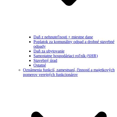
Daň z nehnuteľnosti + miestne dane
Poplatok za komunálny odpad a drobné stavebné
odpady
Daň za ubytovanie
Samostatne hospodáriaci roľník (SHR)
Stavebný úrad
Ostatné
Oznámenia funkcií, zamestnaní, činností a majetkových
pomerov verejných funkcionárov