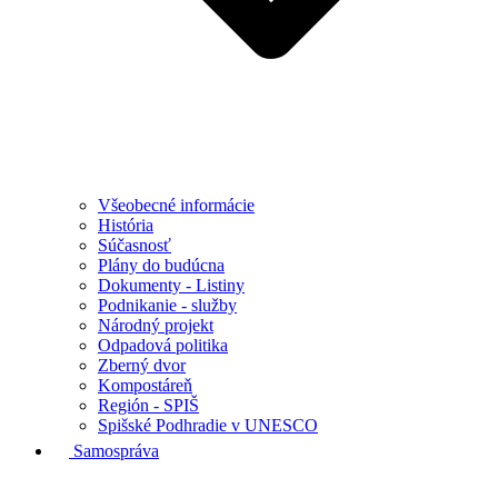
Všeobecné informácie
História
Súčasnosť
Plány do budúcna
Dokumenty - Listiny
Podnikanie - služby
Národný projekt
Odpadová politika
Zberný dvor
Kompostáreň
Región - SPIŠ
Spišské Podhradie v UNESCO
Samospráva