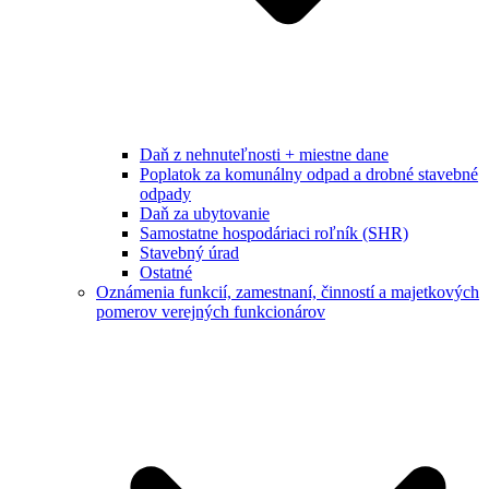
Daň z nehnuteľnosti + miestne dane
Poplatok za komunálny odpad a drobné stavebné
odpady
Daň za ubytovanie
Samostatne hospodáriaci roľník (SHR)
Stavebný úrad
Ostatné
Oznámenia funkcií, zamestnaní, činností a majetkových
pomerov verejných funkcionárov