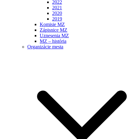
2022
2021
2020
2019
Komisie MZ
Zápisnice MZ
Uznesenia MZ
MZ – história
Organizácie mesta