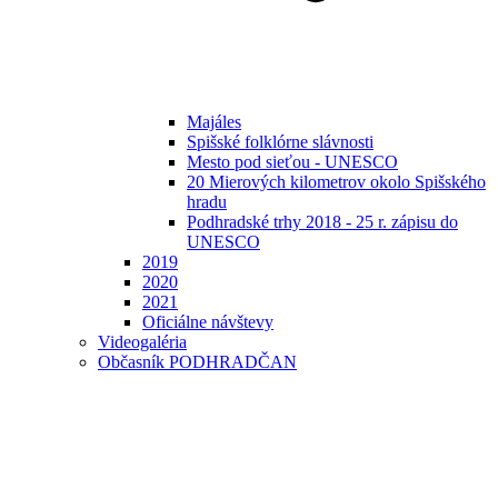
Majáles
Spišské folklórne slávnosti
Mesto pod sieťou - UNESCO
20 Mierových kilometrov okolo Spišského
hradu
Podhradské trhy 2018 - 25 r. zápisu do
UNESCO
2019
2020
2021
Oficiálne návštevy
Videogaléria
Občasník PODHRADČAN