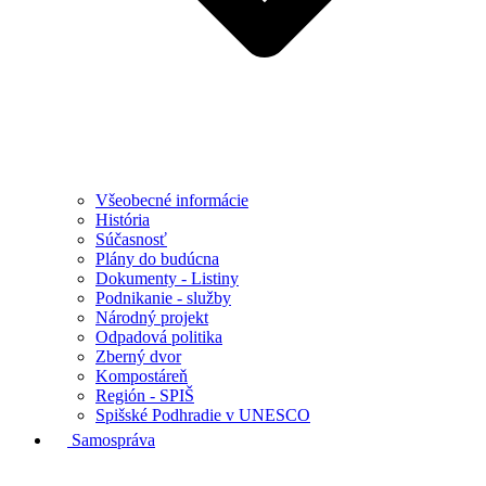
Všeobecné informácie
História
Súčasnosť
Plány do budúcna
Dokumenty - Listiny
Podnikanie - služby
Národný projekt
Odpadová politika
Zberný dvor
Kompostáreň
Región - SPIŠ
Spišské Podhradie v UNESCO
Samospráva