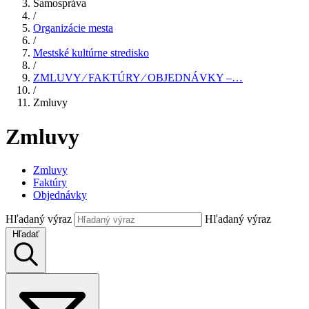
Samospráva
/
Organizácie mesta
/
Mestské kultúrne stredisko
/
ZMLUVY ⁄ FAKTÚRY ⁄ OBJEDNÁVKY –…
/
Zmluvy
Zmluvy
Zmluvy
Faktúry
Objednávky
Hľadaný výraz
Hľadaný výraz
Hľadať