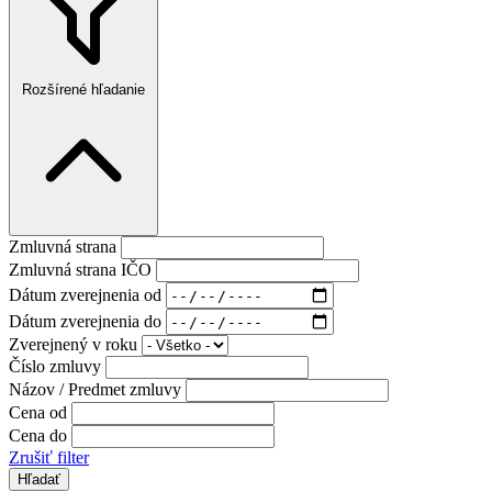
Rozšírené hľadanie
Zmluvná strana
Zmluvná strana IČO
Dátum zverejnenia od
Dátum zverejnenia do
Zverejnený v roku
Číslo zmluvy
Názov / Predmet zmluvy
Cena od
Cena do
Zrušiť filter