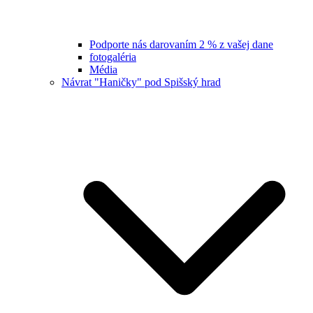
Podporte nás darovaním 2 % z vašej dane
fotogaléria
Média
Návrat "Haničky" pod Spišský hrad