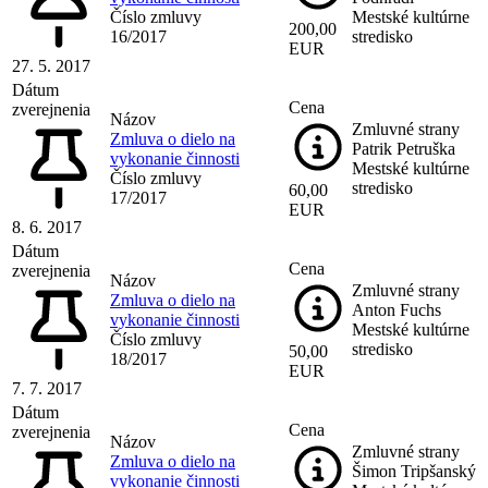
Číslo zmluvy
Mestské kultúrne
200,00
16/2017
stredisko
EUR
27. 5. 2017
Dátum
Cena
zverejnenia
Názov
Zmluvné strany
Zmluva o dielo na
Patrik Petruška
vykonanie činnosti
Mestské kultúrne
Číslo zmluvy
stredisko
60,00
17/2017
EUR
8. 6. 2017
Dátum
Cena
zverejnenia
Názov
Zmluvné strany
Zmluva o dielo na
Anton Fuchs
vykonanie činnosti
Mestské kultúrne
Číslo zmluvy
stredisko
50,00
18/2017
EUR
7. 7. 2017
Dátum
Cena
zverejnenia
Názov
Zmluvné strany
Zmluva o dielo na
Šimon Tripšanský
vykonanie činnosti