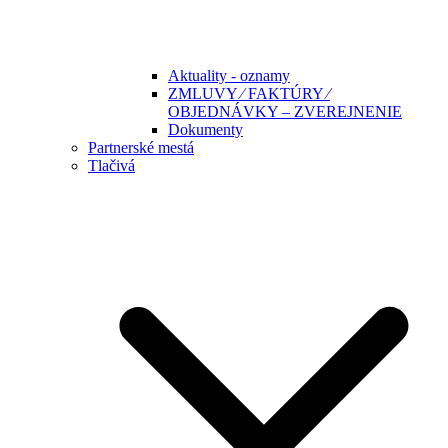
Aktuality - oznamy
ZMLUVY ⁄ FAKTÚRY ⁄
OBJEDNÁVKY – ZVEREJNENIE
Dokumenty
Partnerské mestá
Tlačivá