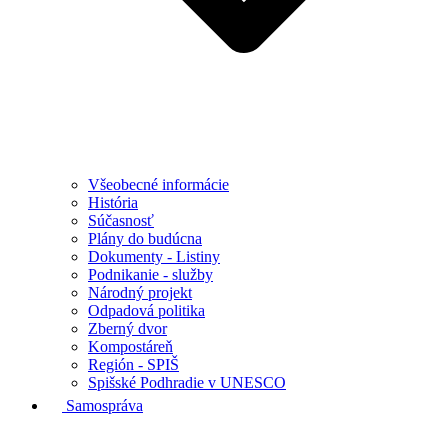
Všeobecné informácie
História
Súčasnosť
Plány do budúcna
Dokumenty - Listiny
Podnikanie - služby
Národný projekt
Odpadová politika
Zberný dvor
Kompostáreň
Región - SPIŠ
Spišské Podhradie v UNESCO
Samospráva