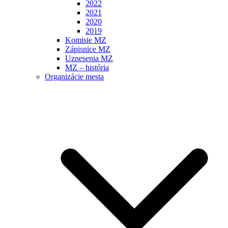
2022
2021
2020
2019
Komisie MZ
Zápisnice MZ
Uznesenia MZ
MZ – história
Organizácie mesta