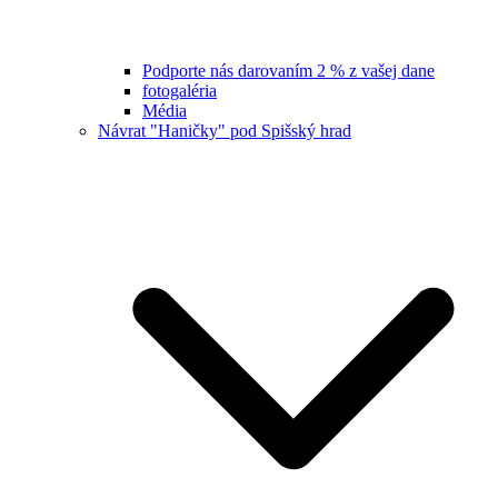
Podporte nás darovaním 2 % z vašej dane
fotogaléria
Média
Návrat "Haničky" pod Spišský hrad