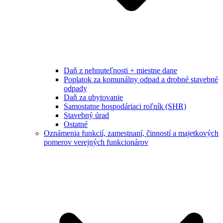
Daň z nehnuteľnosti + miestne dane
Poplatok za komunálny odpad a drobné stavebné
odpady
Daň za ubytovanie
Samostatne hospodáriaci roľník (SHR)
Stavebný úrad
Ostatné
Oznámenia funkcií, zamestnaní, činností a majetkových
pomerov verejných funkcionárov