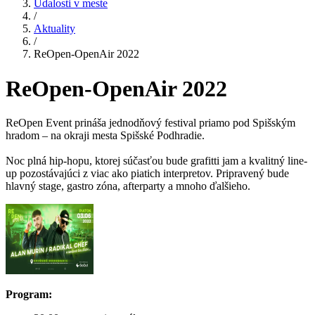
Udalosti v meste
/
Aktuality
/
ReOpen-OpenAir 2022
ReOpen-OpenAir 2022
ReOpen Event prináša jednodňový festival priamo pod Spišským
hradom – na okraji mesta Spišské Podhradie.
Noc plná hip-hopu, ktorej súčasťou bude grafitti jam a kvalitný line-
up pozostávajúci z viac ako piatich interpretov. Pripravený bude
hlavný stage, gastro zóna, afterparty a mnoho ďalšieho.
Program: