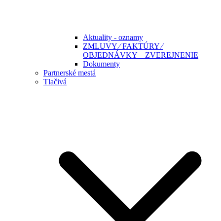
Aktuality - oznamy
ZMLUVY ⁄ FAKTÚRY ⁄
OBJEDNÁVKY – ZVEREJNENIE
Dokumenty
Partnerské mestá
Tlačivá