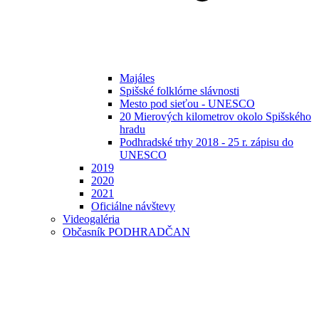
Majáles
Spišské folklórne slávnosti
Mesto pod sieťou - UNESCO
20 Mierových kilometrov okolo Spišského
hradu
Podhradské trhy 2018 - 25 r. zápisu do
UNESCO
2019
2020
2021
Oficiálne návštevy
Videogaléria
Občasník PODHRADČAN