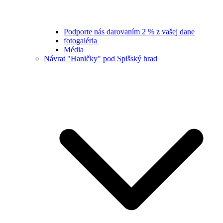
Podporte nás darovaním 2 % z vašej dane
fotogaléria
Média
Návrat "Haničky" pod Spišský hrad