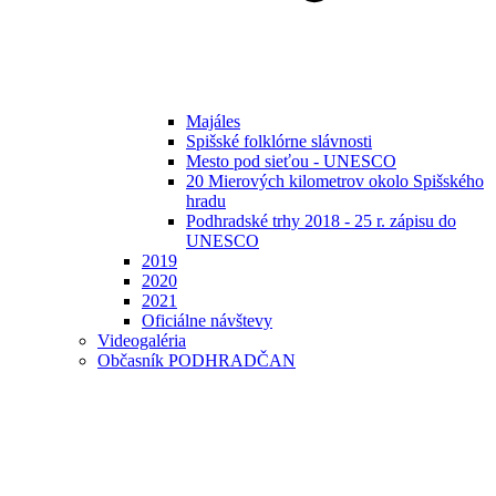
Majáles
Spišské folklórne slávnosti
Mesto pod sieťou - UNESCO
20 Mierových kilometrov okolo Spišského
hradu
Podhradské trhy 2018 - 25 r. zápisu do
UNESCO
2019
2020
2021
Oficiálne návštevy
Videogaléria
Občasník PODHRADČAN