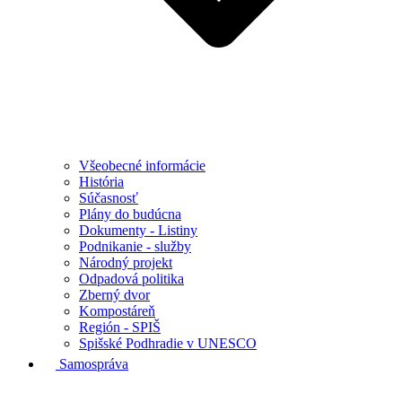
Všeobecné informácie
História
Súčasnosť
Plány do budúcna
Dokumenty - Listiny
Podnikanie - služby
Národný projekt
Odpadová politika
Zberný dvor
Kompostáreň
Región - SPIŠ
Spišské Podhradie v UNESCO
Samospráva