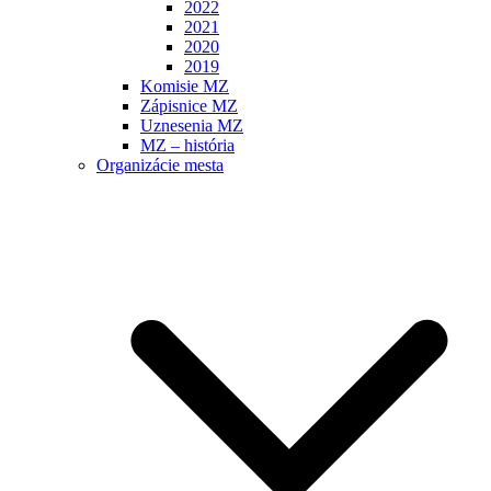
2022
2021
2020
2019
Komisie MZ
Zápisnice MZ
Uznesenia MZ
MZ – história
Organizácie mesta