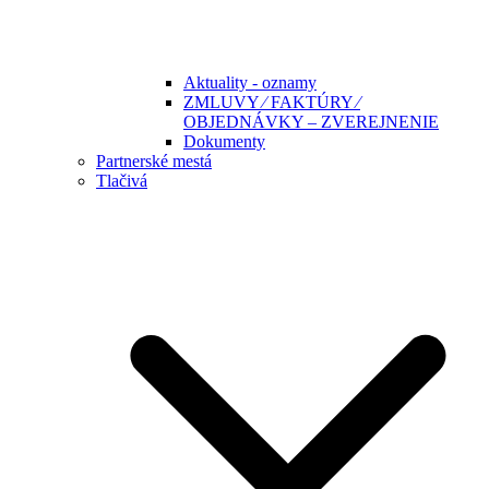
Aktuality - oznamy
ZMLUVY ⁄ FAKTÚRY ⁄
OBJEDNÁVKY – ZVEREJNENIE
Dokumenty
Partnerské mestá
Tlačivá