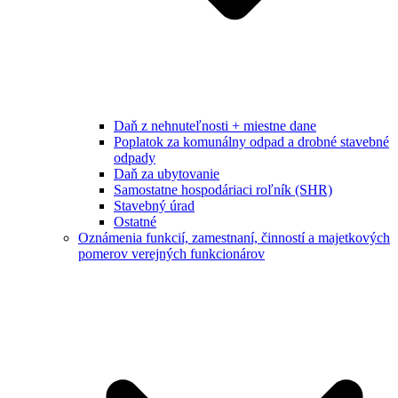
Daň z nehnuteľnosti + miestne dane
Poplatok za komunálny odpad a drobné stavebné
odpady
Daň za ubytovanie
Samostatne hospodáriaci roľník (SHR)
Stavebný úrad
Ostatné
Oznámenia funkcií, zamestnaní, činností a majetkových
pomerov verejných funkcionárov