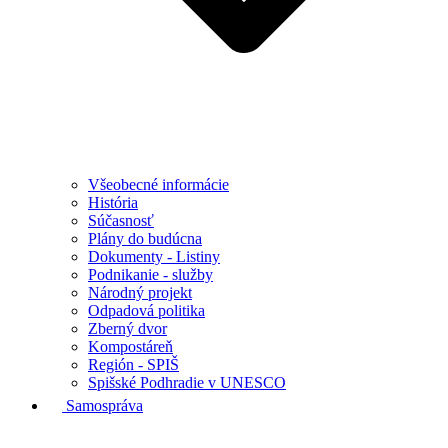
Všeobecné informácie
História
Súčasnosť
Plány do budúcna
Dokumenty - Listiny
Podnikanie - služby
Národný projekt
Odpadová politika
Zberný dvor
Kompostáreň
Región - SPIŠ
Spišské Podhradie v UNESCO
Samospráva