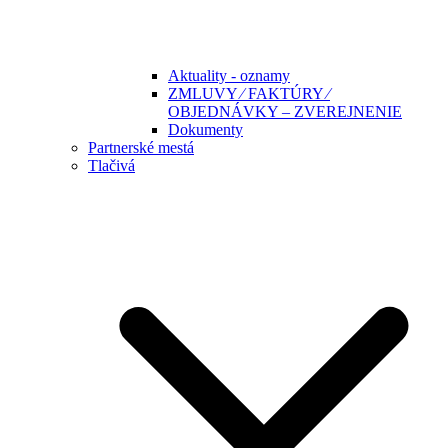
Aktuality - oznamy
ZMLUVY ⁄ FAKTÚRY ⁄
OBJEDNÁVKY – ZVEREJNENIE
Dokumenty
Partnerské mestá
Tlačivá