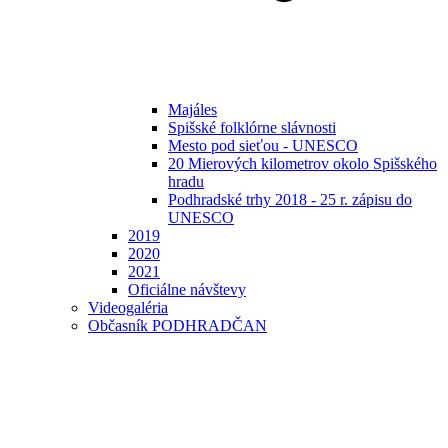
Majáles
Spišské folklórne slávnosti
Mesto pod sieťou - UNESCO
20 Mierových kilometrov okolo Spišského
hradu
Podhradské trhy 2018 - 25 r. zápisu do
UNESCO
2019
2020
2021
Oficiálne návštevy
Videogaléria
Občasník PODHRADČAN