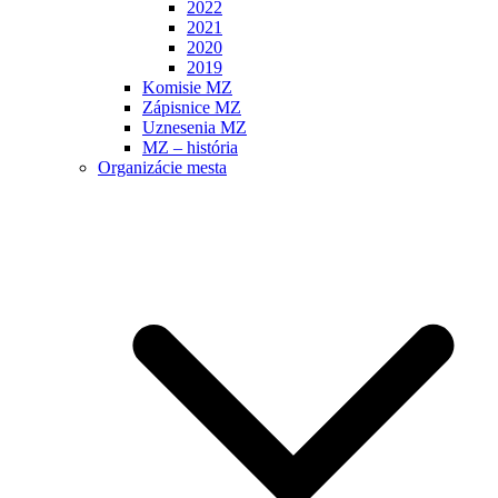
2022
2021
2020
2019
Komisie MZ
Zápisnice MZ
Uznesenia MZ
MZ – história
Organizácie mesta