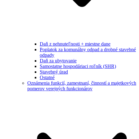
Daň z nehnuteľnosti + miestne dane
Poplatok za komunálny odpad a drobné stavebné
odpady
Daň za ubytovanie
Samostatne hospodáriaci roľník (SHR)
Stavebný úrad
Ostatné
Oznámenia funkcií, zamestnaní, činností a majetkových
pomerov verejných funkcionárov