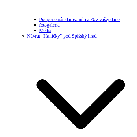
Podporte nás darovaním 2 % z vašej dane
fotogaléria
Média
Návrat "Haničky" pod Spišský hrad