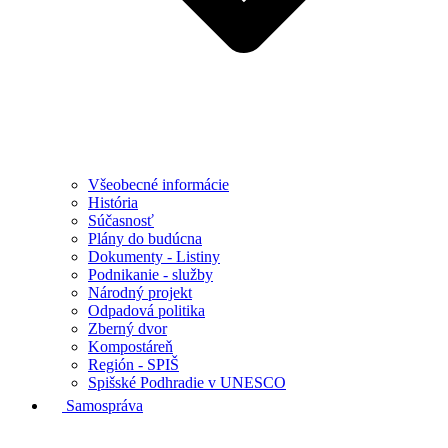
Všeobecné informácie
História
Súčasnosť
Plány do budúcna
Dokumenty - Listiny
Podnikanie - služby
Národný projekt
Odpadová politika
Zberný dvor
Kompostáreň
Región - SPIŠ
Spišské Podhradie v UNESCO
Samospráva