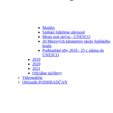
Majáles
Spišské folklórne slávnosti
Mesto pod sieťou - UNESCO
20 Mierových kilometrov okolo Spišského
hradu
Podhradské trhy 2018 - 25 r. zápisu do
UNESCO
2019
2020
2021
Oficiálne návštevy
Videogaléria
Občasník PODHRADČAN