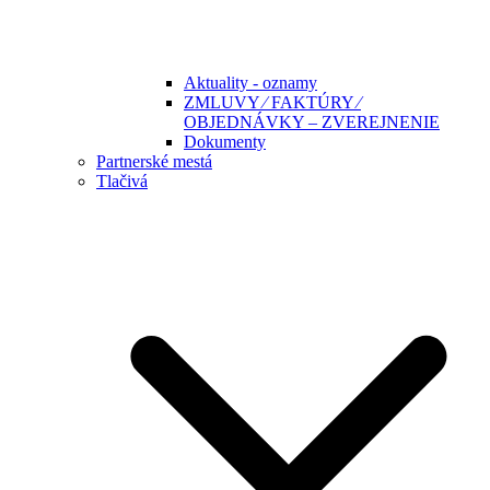
Aktuality - oznamy
ZMLUVY ⁄ FAKTÚRY ⁄
OBJEDNÁVKY – ZVEREJNENIE
Dokumenty
Partnerské mestá
Tlačivá