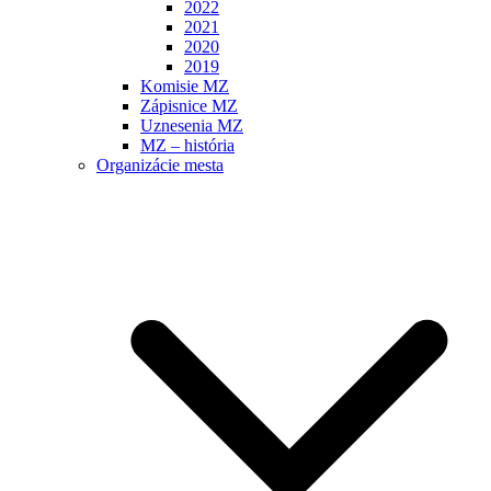
2022
2021
2020
2019
Komisie MZ
Zápisnice MZ
Uznesenia MZ
MZ – história
Organizácie mesta