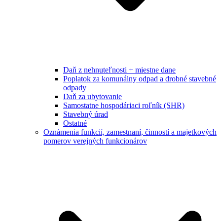
Daň z nehnuteľnosti + miestne dane
Poplatok za komunálny odpad a drobné stavebné
odpady
Daň za ubytovanie
Samostatne hospodáriaci roľník (SHR)
Stavebný úrad
Ostatné
Oznámenia funkcií, zamestnaní, činností a majetkových
pomerov verejných funkcionárov