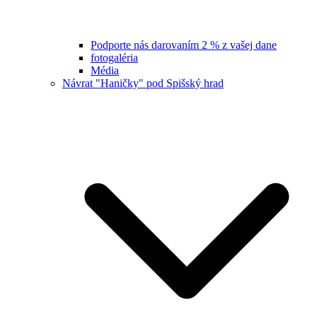
Podporte nás darovaním 2 % z vašej dane
fotogaléria
Média
Návrat "Haničky" pod Spišský hrad