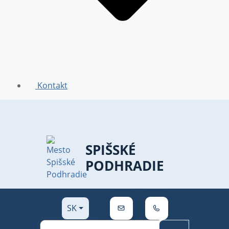
Kontakt
SPIŠSKÉ
PODHRADIE
Slovensky
SK
info@spisskepodhradie.sk
+421 53 41 951 11