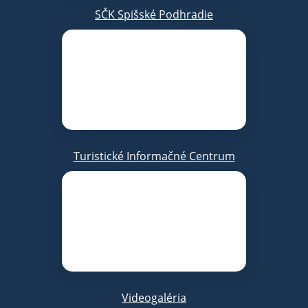
SČK Spišské Podhradie
Turistické Informačné Centrum
Videogaléria