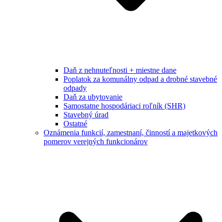
Daň z nehnuteľnosti + miestne dane
Poplatok za komunálny odpad a drobné stavebné
odpady
Daň za ubytovanie
Samostatne hospodáriaci roľník (SHR)
Stavebný úrad
Ostatné
Oznámenia funkcií, zamestnaní, činností a majetkových
pomerov verejných funkcionárov