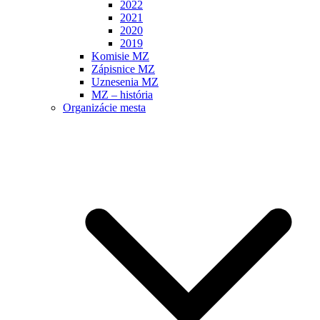
2022
2021
2020
2019
Komisie MZ
Zápisnice MZ
Uznesenia MZ
MZ – história
Organizácie mesta