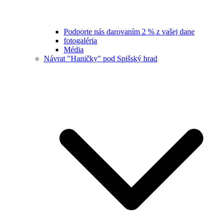
Podporte nás darovaním 2 % z vašej dane
fotogaléria
Média
Návrat "Haničky" pod Spišský hrad