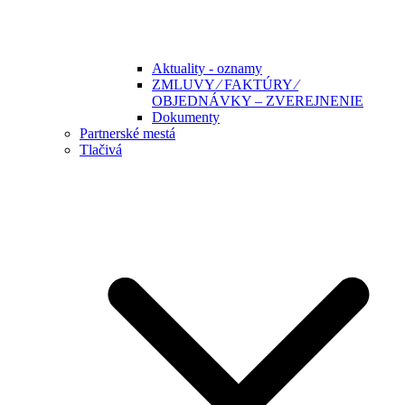
Aktuality - oznamy
ZMLUVY ⁄ FAKTÚRY ⁄
OBJEDNÁVKY – ZVEREJNENIE
Dokumenty
Partnerské mestá
Tlačivá