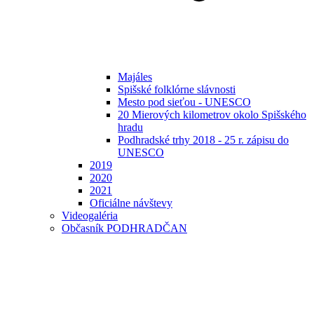
Majáles
Spišské folklórne slávnosti
Mesto pod sieťou - UNESCO
20 Mierových kilometrov okolo Spišského
hradu
Podhradské trhy 2018 - 25 r. zápisu do
UNESCO
2019
2020
2021
Oficiálne návštevy
Videogaléria
Občasník PODHRADČAN