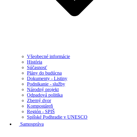
Všeobecné informácie
História
Súčasnosť
Plány do budúcna
Dokumenty - Listiny
Podnikanie - služby
Národný projekt
Odpadová politika
Zberný dvor
Kompostáreň
Región - SPIŠ
Spišské Podhradie v UNESCO
Samospráva