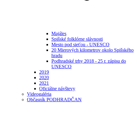
Majáles
Spišské folklórne slávnosti
Mesto pod sieťou - UNESCO
20 Mierových kilometrov okolo Spišského
hradu
Podhradské trhy 2018 - 25 r. zápisu do
UNESCO
2019
2020
2021
Oficiálne návštevy
Videogaléria
Občasník PODHRADČAN