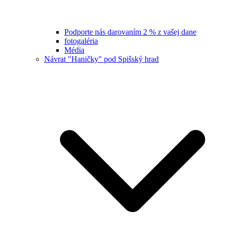
Podporte nás darovaním 2 % z vašej dane
fotogaléria
Média
Návrat "Haničky" pod Spišský hrad