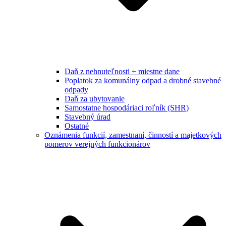
Daň z nehnuteľnosti + miestne dane
Poplatok za komunálny odpad a drobné stavebné
odpady
Daň za ubytovanie
Samostatne hospodáriaci roľník (SHR)
Stavebný úrad
Ostatné
Oznámenia funkcií, zamestnaní, činností a majetkových
pomerov verejných funkcionárov