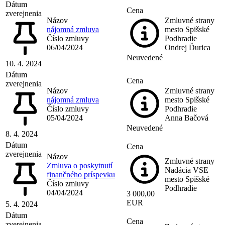
Dátum
Cena
zverejnenia
Názov
Zmluvné strany
nájomná zmluva
mesto Spišské
Číslo zmluvy
Podhradie
06/04/2024
Ondrej Ďurica
Neuvedené
10. 4. 2024
Dátum
Cena
zverejnenia
Názov
Zmluvné strany
nájomná zmluva
mesto Spišské
Číslo zmluvy
Podhradie
05/04/2024
Anna Bačová
Neuvedené
8. 4. 2024
Dátum
Cena
zverejnenia
Názov
Zmluvné strany
Zmluva o poskytnutí
Nadácia VSE
finančného príspevku
mesto Spišské
Číslo zmluvy
Podhradie
04/04/2024
3 000,00
EUR
5. 4. 2024
Dátum
Cena
zverejnenia