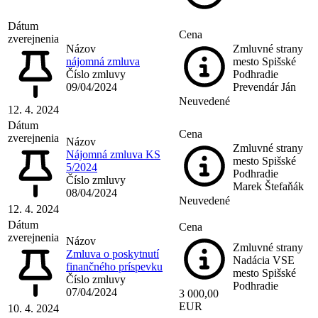
Dátum
Cena
zverejnenia
Názov
Zmluvné strany
nájomná zmluva
mesto Spišské
Číslo zmluvy
Podhradie
09/04/2024
Prevendár Ján
Neuvedené
12. 4. 2024
Dátum
Cena
zverejnenia
Názov
Zmluvné strany
Nájomná zmluva KS
mesto Spišské
5/2024
Podhradie
Číslo zmluvy
Marek Štefaňák
08/04/2024
Neuvedené
12. 4. 2024
Dátum
Cena
zverejnenia
Názov
Zmluvné strany
Zmluva o poskytnutí
Nadácia VSE
finančného príspevku
mesto Spišské
Číslo zmluvy
Podhradie
07/04/2024
3 000,00
EUR
10. 4. 2024