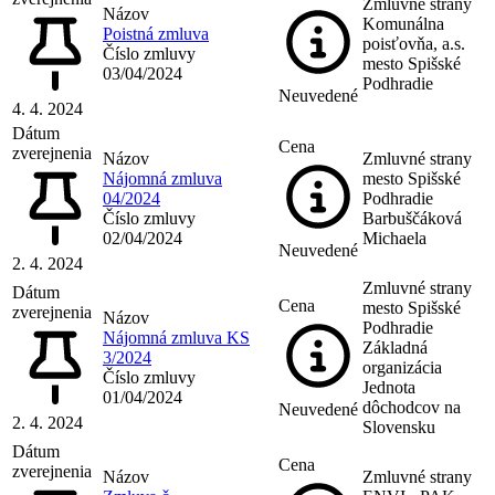
Zmluvné strany
Názov
Komunálna
Poistná zmluva
poisťovňa, a.s.
Číslo zmluvy
mesto Spišské
03/04/2024
Podhradie
Neuvedené
4. 4. 2024
Dátum
Cena
zverejnenia
Názov
Zmluvné strany
Nájomná zmluva
mesto Spišské
04/2024
Podhradie
Číslo zmluvy
Barbuščáková
02/04/2024
Michaela
Neuvedené
2. 4. 2024
Zmluvné strany
Dátum
Cena
mesto Spišské
zverejnenia
Názov
Podhradie
Nájomná zmluva KS
Základná
3/2024
organizácia
Číslo zmluvy
Jednota
01/04/2024
dôchodcov na
Neuvedené
2. 4. 2024
Slovensku
Dátum
Cena
zverejnenia
Názov
Zmluvné strany