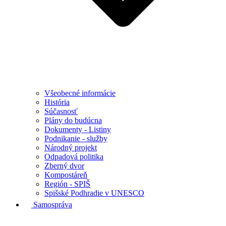
Všeobecné informácie
História
Súčasnosť
Plány do budúcna
Dokumenty - Listiny
Podnikanie - služby
Národný projekt
Odpadová politika
Zberný dvor
Kompostáreň
Región - SPIŠ
Spišské Podhradie v UNESCO
Samospráva