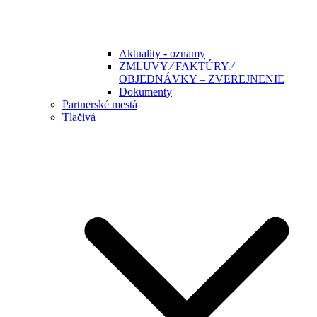
Aktuality - oznamy
ZMLUVY ⁄ FAKTÚRY ⁄
OBJEDNÁVKY – ZVEREJNENIE
Dokumenty
Partnerské mestá
Tlačivá