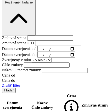
Rozšírené hľadanie
Zmluvná strana
Zmluvná strana IČO
Dátum zverejnenia od
Dátum zverejnenia do
Zverejnený v roku
Číslo zmluvy
Názov / Predmet zmluvy
Cena od
Cena do
Zrušiť filter
Cena
Dátum
Názov
Zmluvné strany
zverejnenia
Číslo zmluvy