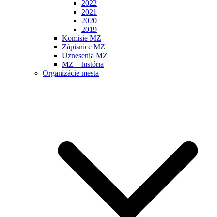
2022
2021
2020
2019
Komisie MZ
Zápisnice MZ
Uznesenia MZ
MZ – história
Organizácie mesta