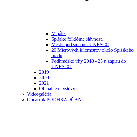
Majáles
Spišské folklórne slávnosti
Mesto pod sieťou - UNESCO
20 Mierových kilometrov okolo Spišského
hradu
Podhradské trhy 2018 - 25 r. zápisu do
UNESCO
2019
2020
2021
Oficiálne návštevy
Videogaléria
Občasník PODHRADČAN