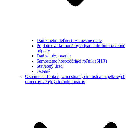
Daň z nehnuteľnosti + miestne dane
Poplatok za komunálny odpad a drobné stavebné
odpady
Daň za ubytovanie
Samostatne hospodáriaci roľník (SHR)
Stavebný úrad
Ostatné
Oznámenia funkcií, zamestnaní, činností a majetkových
pomerov verejných funkcionárov