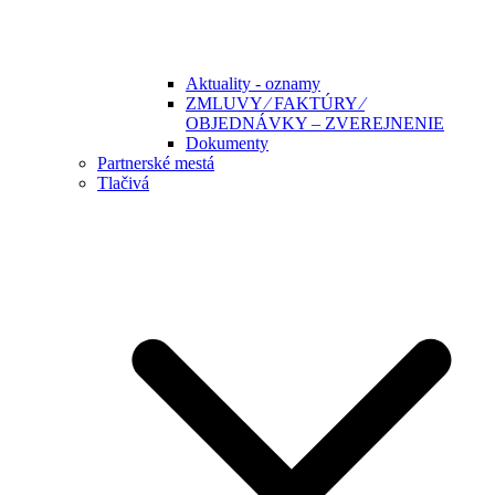
Aktuality - oznamy
ZMLUVY ⁄ FAKTÚRY ⁄
OBJEDNÁVKY – ZVEREJNENIE
Dokumenty
Partnerské mestá
Tlačivá