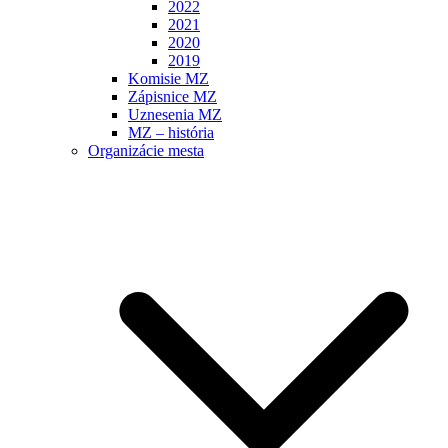
2022
2021
2020
2019
Komisie MZ
Zápisnice MZ
Uznesenia MZ
MZ – história
Organizácie mesta