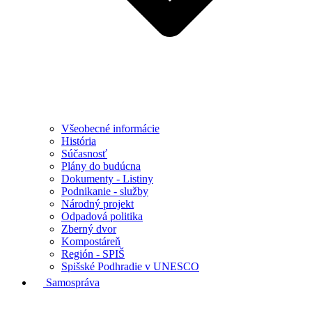
Všeobecné informácie
História
Súčasnosť
Plány do budúcna
Dokumenty - Listiny
Podnikanie - služby
Národný projekt
Odpadová politika
Zberný dvor
Kompostáreň
Región - SPIŠ
Spišské Podhradie v UNESCO
Samospráva