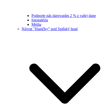
Podporte nás darovaním 2 % z vašej dane
fotogaléria
Média
Návrat "Haničky" pod Spišský hrad