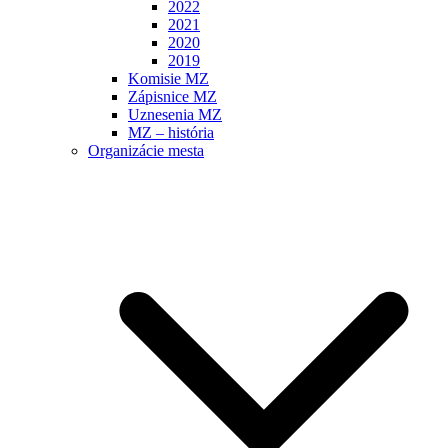
2022
2021
2020
2019
Komisie MZ
Zápisnice MZ
Uznesenia MZ
MZ – história
Organizácie mesta