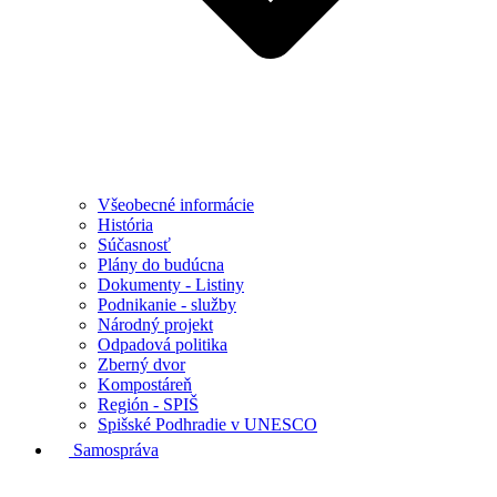
Všeobecné informácie
História
Súčasnosť
Plány do budúcna
Dokumenty - Listiny
Podnikanie - služby
Národný projekt
Odpadová politika
Zberný dvor
Kompostáreň
Región - SPIŠ
Spišské Podhradie v UNESCO
Samospráva