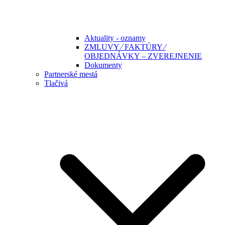
Aktuality - oznamy
ZMLUVY ⁄ FAKTÚRY ⁄
OBJEDNÁVKY – ZVEREJNENIE
Dokumenty
Partnerské mestá
Tlačivá