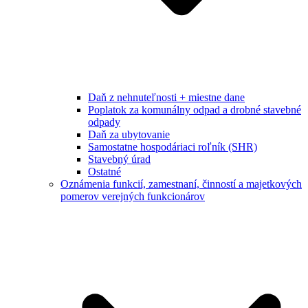
Daň z nehnuteľnosti + miestne dane
Poplatok za komunálny odpad a drobné stavebné
odpady
Daň za ubytovanie
Samostatne hospodáriaci roľník (SHR)
Stavebný úrad
Ostatné
Oznámenia funkcií, zamestnaní, činností a majetkových
pomerov verejných funkcionárov