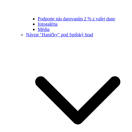
Podporte nás darovaním 2 % z vašej dane
fotogaléria
Média
Návrat "Haničky" pod Spišský hrad