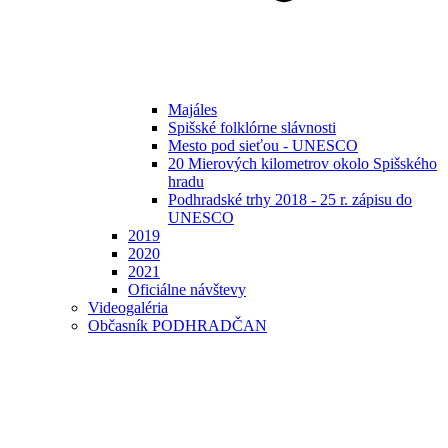
Majáles
Spišské folklórne slávnosti
Mesto pod sieťou - UNESCO
20 Mierových kilometrov okolo Spišského
hradu
Podhradské trhy 2018 - 25 r. zápisu do
UNESCO
2019
2020
2021
Oficiálne návštevy
Videogaléria
Občasník PODHRADČAN