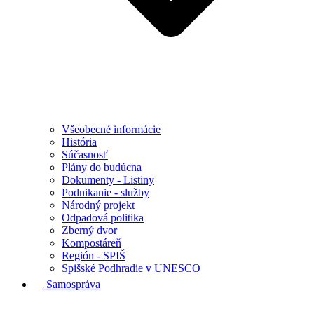
Všeobecné informácie
História
Súčasnosť
Plány do budúcna
Dokumenty - Listiny
Podnikanie - služby
Národný projekt
Odpadová politika
Zberný dvor
Kompostáreň
Región - SPIŠ
Spišské Podhradie v UNESCO
Samospráva