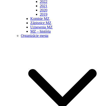
2022
2021
2020
2019
Komisie MZ
Zápisnice MZ
Uznesenia MZ
MZ – história
Organizácie mesta