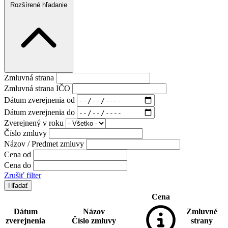
Rozšírené hľadanie
Zmluvná strana
Zmluvná strana IČO
Dátum zverejnenia od
Dátum zverejnenia do
Zverejnený v roku
Číslo zmluvy
Názov / Predmet zmluvy
Cena od
Cena do
Zrušiť filter
Cena
Dátum
Názov
Zmluvné
zverejnenia
Číslo zmluvy
strany