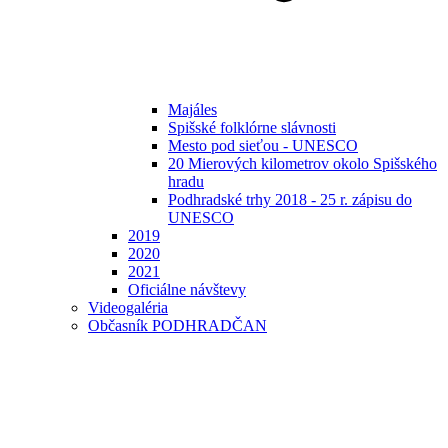
Majáles
Spišské folklórne slávnosti
Mesto pod sieťou - UNESCO
20 Mierových kilometrov okolo Spišského
hradu
Podhradské trhy 2018 - 25 r. zápisu do
UNESCO
2019
2020
2021
Oficiálne návštevy
Videogaléria
Občasník PODHRADČAN