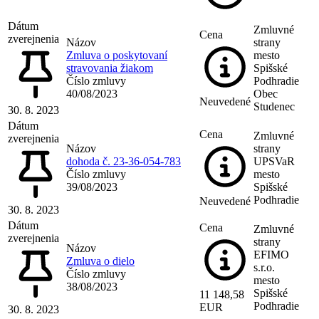
Dátum
Zmluvné
Cena
zverejnenia
Názov
strany
Zmluva o poskytovaní
mesto
stravovania žiakom
Spišské
Číslo zmluvy
Podhradie
40/08/2023
Obec
Neuvedené
Studenec
30. 8. 2023
Dátum
Cena
Zmluvné
zverejnenia
Názov
strany
dohoda č. 23-36-054-783
UPSVaR
Číslo zmluvy
mesto
39/08/2023
Spišské
Podhradie
Neuvedené
30. 8. 2023
Dátum
Cena
Zmluvné
zverejnenia
strany
Názov
EFIMO
Zmluva o dielo
s.r.o.
Číslo zmluvy
mesto
38/08/2023
Spišské
11 148,58
Podhradie
EUR
30. 8. 2023