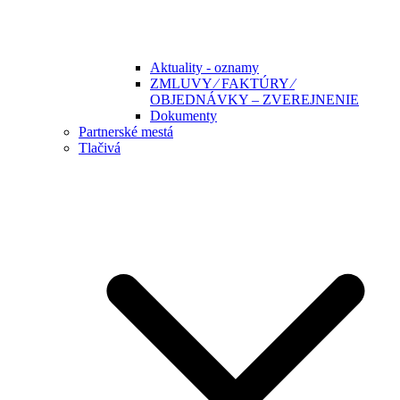
Aktuality - oznamy
ZMLUVY ⁄ FAKTÚRY ⁄
OBJEDNÁVKY – ZVEREJNENIE
Dokumenty
Partnerské mestá
Tlačivá