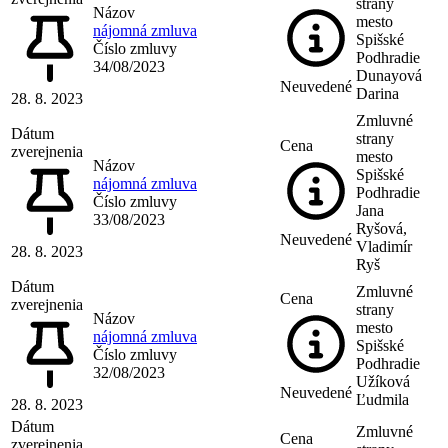
strany
Názov
mesto
nájomná zmluva
Spišské
Číslo zmluvy
Podhradie
34/08/2023
Dunayová
Neuvedené
Darina
28. 8. 2023
Zmluvné
Dátum
strany
Cena
zverejnenia
mesto
Názov
Spišské
nájomná zmluva
Podhradie
Číslo zmluvy
Jana
33/08/2023
Ryšová,
Neuvedené
Vladimír
28. 8. 2023
Ryš
Dátum
Zmluvné
Cena
zverejnenia
strany
Názov
mesto
nájomná zmluva
Spišské
Číslo zmluvy
Podhradie
32/08/2023
Užíková
Neuvedené
Ľudmila
28. 8. 2023
Dátum
Zmluvné
Cena
zverejnenia