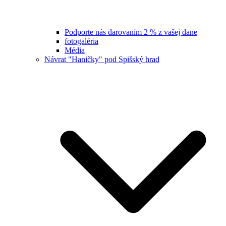
Podporte nás darovaním 2 % z vašej dane
fotogaléria
Média
Návrat "Haničky" pod Spišský hrad