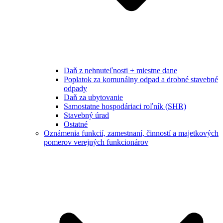
Daň z nehnuteľnosti + miestne dane
Poplatok za komunálny odpad a drobné stavebné
odpady
Daň za ubytovanie
Samostatne hospodáriaci roľník (SHR)
Stavebný úrad
Ostatné
Oznámenia funkcií, zamestnaní, činností a majetkových
pomerov verejných funkcionárov