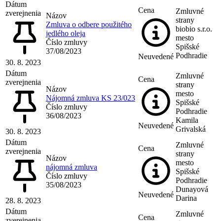
Dátum
Cena
Zmluvné
zverejnenia
Názov
strany
Zmluva o odbere použitého
biobio s.r.o.
jedlého oleja
mesto
Číslo zmluvy
Spišské
37/08/2023
Podhradie
Neuvedené
30. 8. 2023
Dátum
Zmluvné
Cena
zverejnenia
strany
Názov
mesto
Nájomná zmluva KS 23/023
Spišské
Číslo zmluvy
Podhradie
36/08/2023
Kamila
Neuvedené
Grivalská
30. 8. 2023
Dátum
Zmluvné
Cena
zverejnenia
strany
Názov
mesto
nájomná zmluva
Spišské
Číslo zmluvy
Podhradie
35/08/2023
Dunayová
Neuvedené
Darina
28. 8. 2023
Dátum
Zmluvné
Cena
zverejnenia