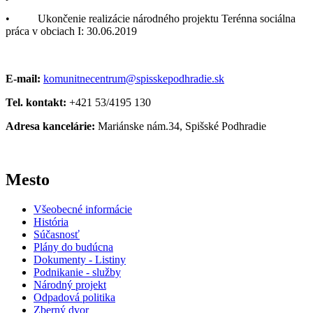
• Ukončenie realizácie národného projektu Terénna sociálna
práca v obciach I: 30.06.2019
E-mail:
komunitnecentrum@spisskepodhradie.sk
Tel. kontakt:
+421
53/4195 130
Adresa kancelárie:
Mariánske nám.34, Spišské Podhradie
Mesto
Všeobecné informácie
História
Súčasnosť
Plány do budúcna
Dokumenty - Listiny
Podnikanie - služby
Národný projekt
Odpadová politika
Zberný dvor