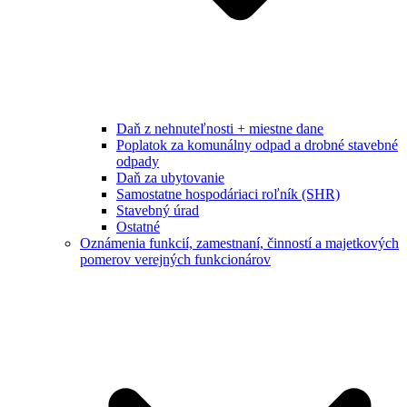
Daň z nehnuteľnosti + miestne dane
Poplatok za komunálny odpad a drobné stavebné
odpady
Daň za ubytovanie
Samostatne hospodáriaci roľník (SHR)
Stavebný úrad
Ostatné
Oznámenia funkcií, zamestnaní, činností a majetkových
pomerov verejných funkcionárov