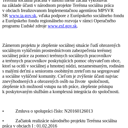
Terénna sociálna prácasa v našom meste začala vykonávať
na základe účasti v národnom projekte Terénna sociálna práca
v obciach Irealizovanom Implementačnou agentúrou MPSVR
SR
www.ia.gov.sk
, vďaka podpore z Európskeho sociálneho fondu
a Európskeho fondu regionálneho rozvoja v rámci Operačného
programu Ľudské zdroje
www.esf.gov.sk
.
Zámerom projektu je zlepšenie sociálnej situácie ľudí ohrozených
sociálnym vylúčením prostredníctvom zabezpečenia terénnej
sociálnej práce za pomoci terénnych sociálnych pracovníkov
a terénnych pracovníkov poskytujúcich pomoc obyvateľom obce,
ktorí sa ocitli v sociálnej a hmotnej núdzi, nezamestnaným, rodinám
s malými deťmi a senioroms osobitným zreteľom na segregované
a sociálne vylúčené komunity. Cieľom je zvýšenie účasti najviac
znevýhodnených a ohrozených osôb na živote spoločnosti,
zlepšenie ich možností vstupu na trh práce, zlepšenie prístupu
k poskytovaným službám a komplexná integrácia do spoločnosti.
• Zmluva o spolupráci číslo: N20160126013
• Začiatok realizácie národného projektu Terénna sociálna
práca v obciach I : 01.02.2016