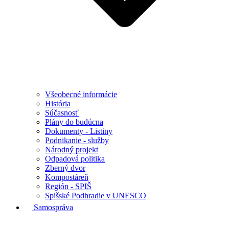
Všeobecné informácie
História
Súčasnosť
Plány do budúcna
Dokumenty - Listiny
Podnikanie - služby
Národný projekt
Odpadová politika
Zberný dvor
Kompostáreň
Región - SPIŠ
Spišské Podhradie v UNESCO
Samospráva