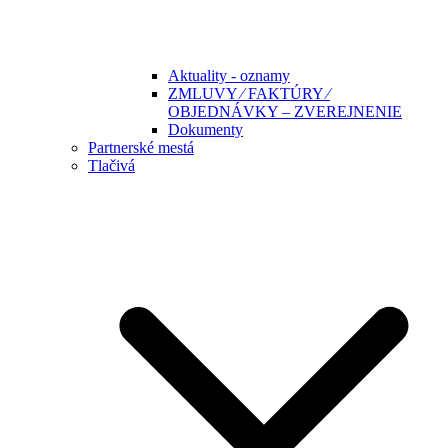
Aktuality - oznamy
ZMLUVY ⁄ FAKTÚRY ⁄
OBJEDNÁVKY – ZVEREJNENIE
Dokumenty
Partnerské mestá
Tlačivá