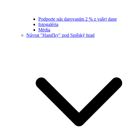
Podporte nás darovaním 2 % z vašej dane
fotogaléria
Média
Návrat "Haničky" pod Spišský hrad