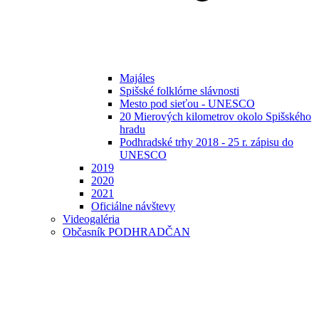
Majáles
Spišské folklórne slávnosti
Mesto pod sieťou - UNESCO
20 Mierových kilometrov okolo Spišského
hradu
Podhradské trhy 2018 - 25 r. zápisu do
UNESCO
2019
2020
2021
Oficiálne návštevy
Videogaléria
Občasník PODHRADČAN