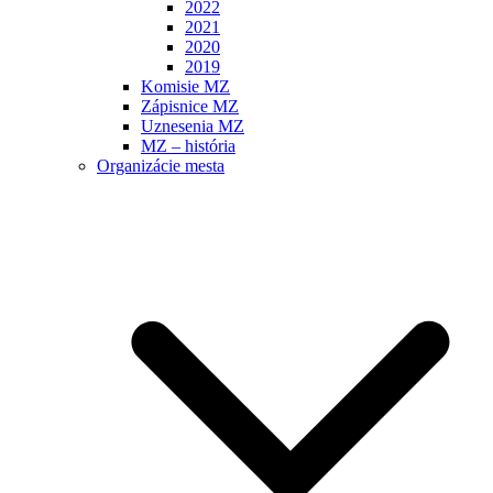
2022
2021
2020
2019
Komisie MZ
Zápisnice MZ
Uznesenia MZ
MZ – história
Organizácie mesta