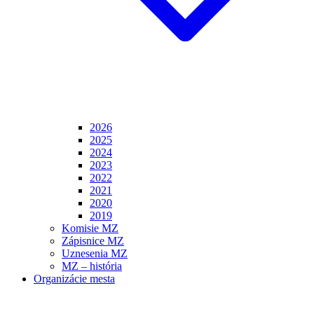
2026
2025
2024
2023
2022
2021
2020
2019
Komisie MZ
Zápisnice MZ
Uznesenia MZ
MZ – história
Organizácie mesta