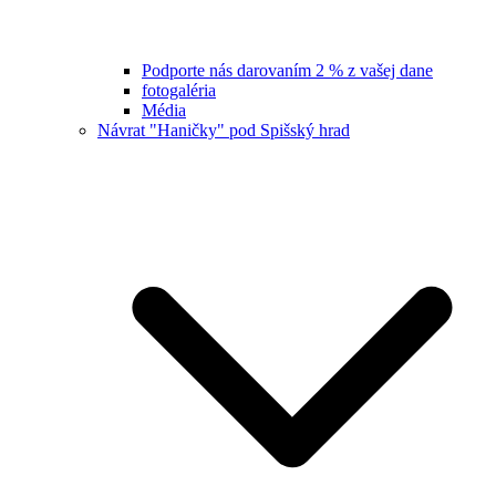
Podporte nás darovaním 2 % z vašej dane
fotogaléria
Média
Návrat "Haničky" pod Spišský hrad