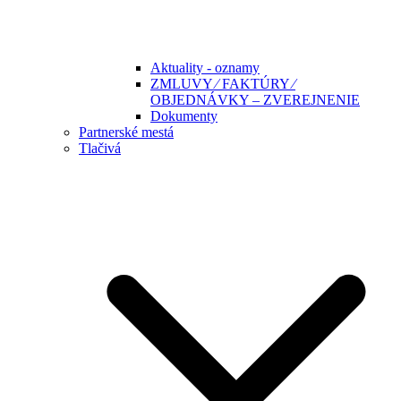
Aktuality - oznamy
ZMLUVY ⁄ FAKTÚRY ⁄
OBJEDNÁVKY – ZVEREJNENIE
Dokumenty
Partnerské mestá
Tlačivá