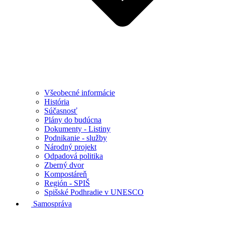
Všeobecné informácie
História
Súčasnosť
Plány do budúcna
Dokumenty - Listiny
Podnikanie - služby
Národný projekt
Odpadová politika
Zberný dvor
Kompostáreň
Región - SPIŠ
Spišské Podhradie v UNESCO
Samospráva