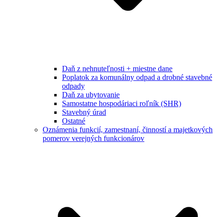
Daň z nehnuteľnosti + miestne dane
Poplatok za komunálny odpad a drobné stavebné
odpady
Daň za ubytovanie
Samostatne hospodáriaci roľník (SHR)
Stavebný úrad
Ostatné
Oznámenia funkcií, zamestnaní, činností a majetkových
pomerov verejných funkcionárov