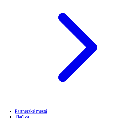
Partnerské mestá
Tlačivá