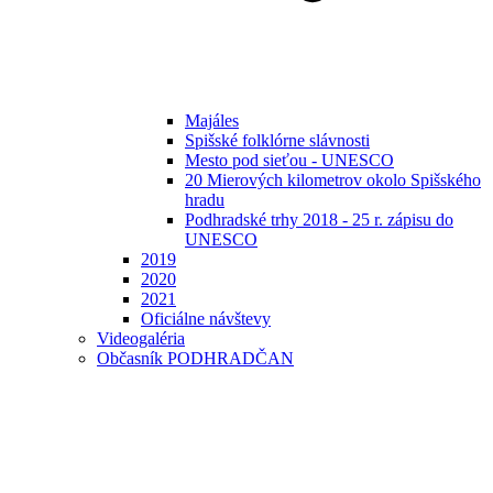
Majáles
Spišské folklórne slávnosti
Mesto pod sieťou - UNESCO
20 Mierových kilometrov okolo Spišského
hradu
Podhradské trhy 2018 - 25 r. zápisu do
UNESCO
2019
2020
2021
Oficiálne návštevy
Videogaléria
Občasník PODHRADČAN