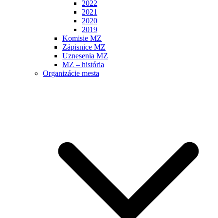
2022
2021
2020
2019
Komisie MZ
Zápisnice MZ
Uznesenia MZ
MZ – história
Organizácie mesta