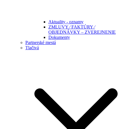
Aktuality - oznamy
ZMLUVY ⁄ FAKTÚRY ⁄
OBJEDNÁVKY – ZVEREJNENIE
Dokumenty
Partnerské mestá
Tlačivá