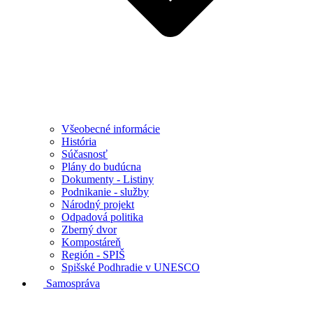
Všeobecné informácie
História
Súčasnosť
Plány do budúcna
Dokumenty - Listiny
Podnikanie - služby
Národný projekt
Odpadová politika
Zberný dvor
Kompostáreň
Región - SPIŠ
Spišské Podhradie v UNESCO
Samospráva