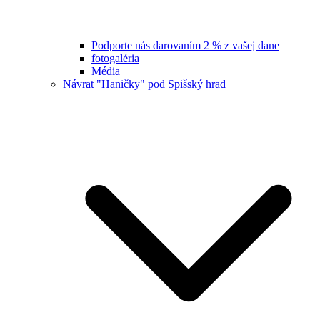
Podporte nás darovaním 2 % z vašej dane
fotogaléria
Média
Návrat "Haničky" pod Spišský hrad