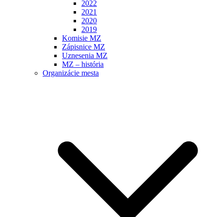
2022
2021
2020
2019
Komisie MZ
Zápisnice MZ
Uznesenia MZ
MZ – história
Organizácie mesta