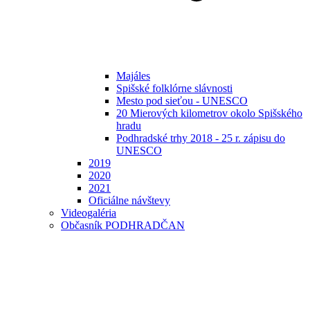
Majáles
Spišské folklórne slávnosti
Mesto pod sieťou - UNESCO
20 Mierových kilometrov okolo Spišského
hradu
Podhradské trhy 2018 - 25 r. zápisu do
UNESCO
2019
2020
2021
Oficiálne návštevy
Videogaléria
Občasník PODHRADČAN