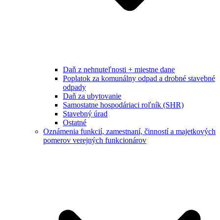
Daň z nehnuteľnosti + miestne dane
Poplatok za komunálny odpad a drobné stavebné
odpady
Daň za ubytovanie
Samostatne hospodáriaci roľník (SHR)
Stavebný úrad
Ostatné
Oznámenia funkcií, zamestnaní, činností a majetkových
pomerov verejných funkcionárov