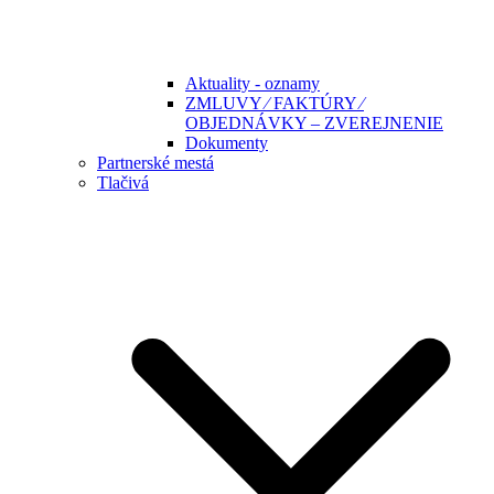
Aktuality - oznamy
ZMLUVY ⁄ FAKTÚRY ⁄
OBJEDNÁVKY – ZVEREJNENIE
Dokumenty
Partnerské mestá
Tlačivá