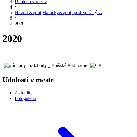
Udalosti v meste
/
Návrat &quot;Haničky&quot; pod Spišský…
/
2020
2020
Udalosti v meste
Aktuality
Fotogaléria