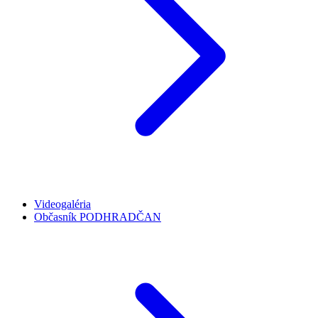
Videogaléria
Občasník PODHRADČAN