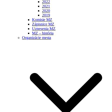
2022
2021
2020
2019
Komisie MZ
Zápisnice MZ
Uznesenia MZ
MZ – história
Organizácie mesta