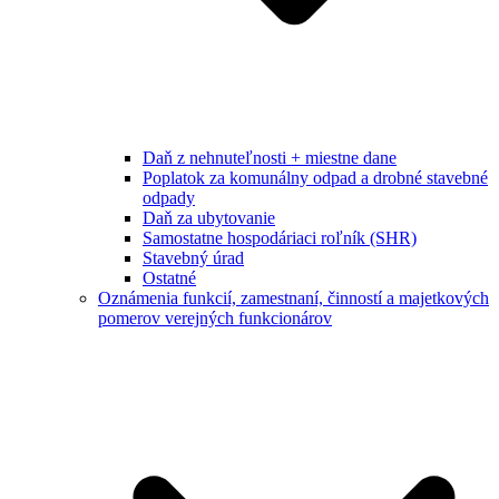
Daň z nehnuteľnosti + miestne dane
Poplatok za komunálny odpad a drobné stavebné
odpady
Daň za ubytovanie
Samostatne hospodáriaci roľník (SHR)
Stavebný úrad
Ostatné
Oznámenia funkcií, zamestnaní, činností a majetkových
pomerov verejných funkcionárov