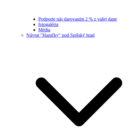
Podporte nás darovaním 2 % z vašej dane
fotogaléria
Média
Návrat "Haničky" pod Spišský hrad