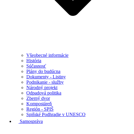
Všeobecné informácie
História
Súčasnosť
Plány do budúcna
Dokumenty - Listiny
Podnikanie - služby
Národný projekt
Odpadová politika
Zberný dvor
Kompostáreň
Región - SPIŠ
Spišské Podhradie v UNESCO
Samospráva