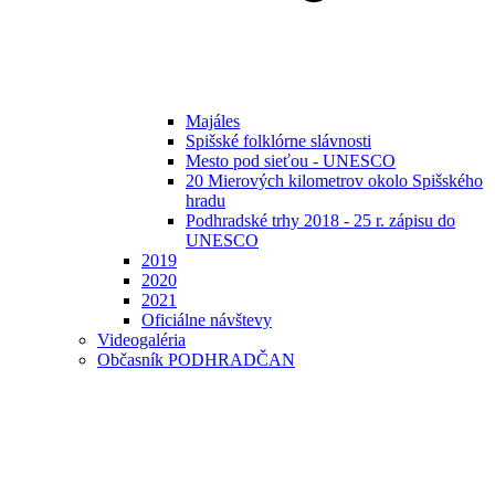
Majáles
Spišské folklórne slávnosti
Mesto pod sieťou - UNESCO
20 Mierových kilometrov okolo Spišského
hradu
Podhradské trhy 2018 - 25 r. zápisu do
UNESCO
2019
2020
2021
Oficiálne návštevy
Videogaléria
Občasník PODHRADČAN