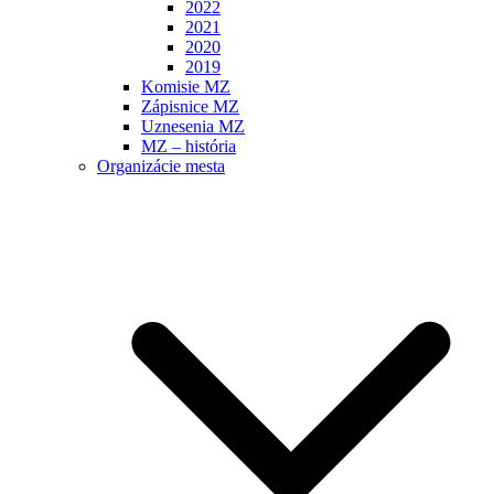
2022
2021
2020
2019
Komisie MZ
Zápisnice MZ
Uznesenia MZ
MZ – história
Organizácie mesta