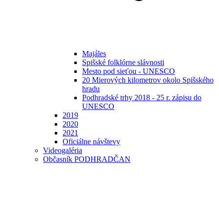
Majáles
Spišské folklórne slávnosti
Mesto pod sieťou - UNESCO
20 Mierových kilometrov okolo Spišského
hradu
Podhradské trhy 2018 - 25 r. zápisu do
UNESCO
2019
2020
2021
Oficiálne návštevy
Videogaléria
Občasník PODHRADČAN