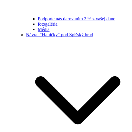
Podporte nás darovaním 2 % z vašej dane
fotogaléria
Média
Návrat "Haničky" pod Spišský hrad