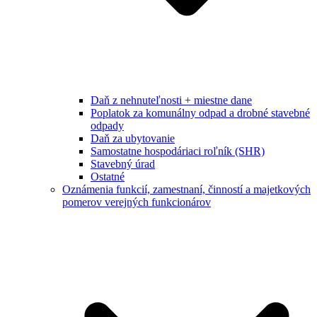
Daň z nehnuteľnosti + miestne dane
Poplatok za komunálny odpad a drobné stavebné
odpady
Daň za ubytovanie
Samostatne hospodáriaci roľník (SHR)
Stavebný úrad
Ostatné
Oznámenia funkcií, zamestnaní, činností a majetkových
pomerov verejných funkcionárov