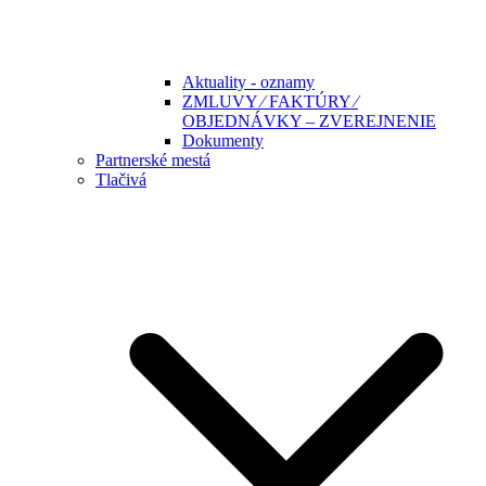
Aktuality - oznamy
ZMLUVY ⁄ FAKTÚRY ⁄
OBJEDNÁVKY – ZVEREJNENIE
Dokumenty
Partnerské mestá
Tlačivá