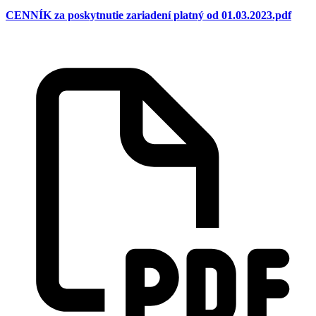
CENNÍK za poskytnutie zariadení platný od 01.03.2023.pdf