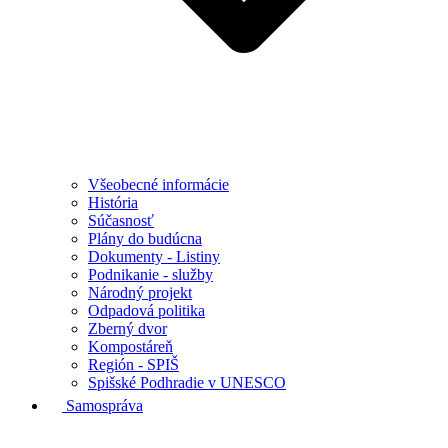
Všeobecné informácie
História
Súčasnosť
Plány do budúcna
Dokumenty - Listiny
Podnikanie - služby
Národný projekt
Odpadová politika
Zberný dvor
Kompostáreň
Región - SPIŠ
Spišské Podhradie v UNESCO
Samospráva