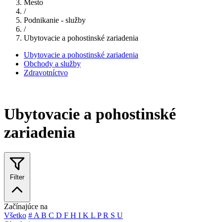
Mesto
/
Podnikanie - služby
/
Ubytovacie a pohostinské zariadenia
Ubytovacie a pohostinské zariadenia
Obchody a služby
Zdravotníctvo
Ubytovacie a pohostinské
zariadenia
Filter
Začínajúce na
Všetko
#
A
B
C
D
F
H
I
K
L
P
R
S
U