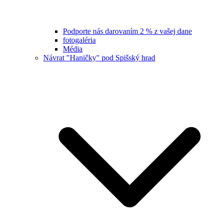
Podporte nás darovaním 2 % z vašej dane
fotogaléria
Média
Návrat "Haničky" pod Spišský hrad