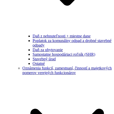
Daň z nehnuteľnosti + miestne dane
Poplatok za komunálny odpad a drobné stavebné
odpady
Daň za ubytovanie
Samostatne hospodáriaci roľník (SHR)
Stavebný úrad
Ostatné
Oznámenia funkcií, zamestnaní, činností a majetkových
pomerov verejných funkcionárov