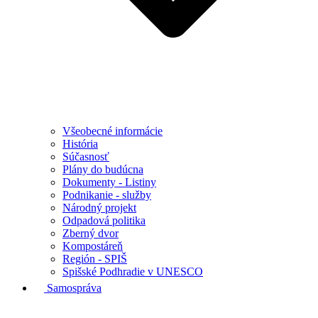
Všeobecné informácie
História
Súčasnosť
Plány do budúcna
Dokumenty - Listiny
Podnikanie - služby
Národný projekt
Odpadová politika
Zberný dvor
Kompostáreň
Región - SPIŠ
Spišské Podhradie v UNESCO
Samospráva