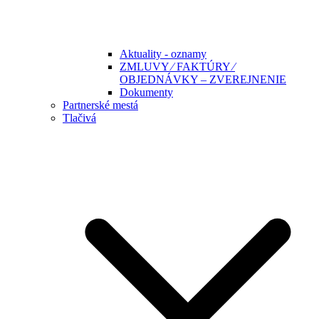
Aktuality - oznamy
ZMLUVY ⁄ FAKTÚRY ⁄
OBJEDNÁVKY – ZVEREJNENIE
Dokumenty
Partnerské mestá
Tlačivá