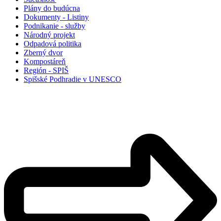
Plány do budúcna
Dokumenty - Listiny
Podnikanie - služby
Národný projekt
Odpadová politika
Zberný dvor
Kompostáreň
Región - SPIŠ
Spišské Podhradie v UNESCO