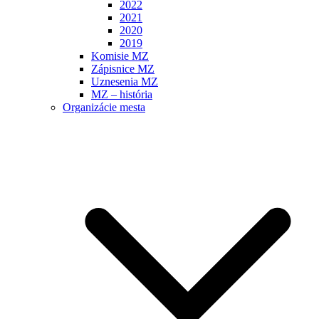
2022
2021
2020
2019
Komisie MZ
Zápisnice MZ
Uznesenia MZ
MZ – história
Organizácie mesta