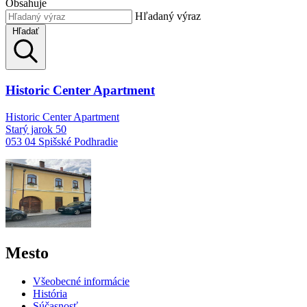
Obsahuje
Hľadaný výraz
Hľadať
Historic Center Apartment
Historic Center Apartment
Starý jarok 50
053 04 Spišské Podhradie
Mesto
Všeobecné informácie
História
Súčasnosť