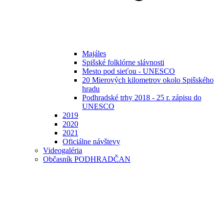
Majáles
Spišské folklórne slávnosti
Mesto pod sieťou - UNESCO
20 Mierových kilometrov okolo Spišského
hradu
Podhradské trhy 2018 - 25 r. zápisu do
UNESCO
2019
2020
2021
Oficiálne návštevy
Videogaléria
Občasník PODHRADČAN