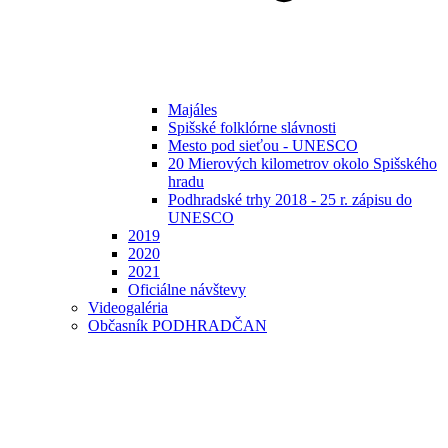
Majáles
Spišské folklórne slávnosti
Mesto pod sieťou - UNESCO
20 Mierových kilometrov okolo Spišského
hradu
Podhradské trhy 2018 - 25 r. zápisu do
UNESCO
2019
2020
2021
Oficiálne návštevy
Videogaléria
Občasník PODHRADČAN