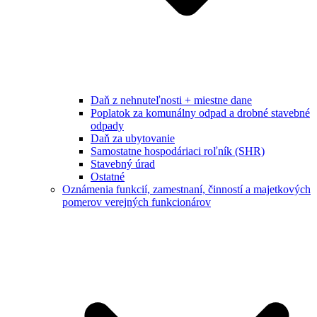
Daň z nehnuteľnosti + miestne dane
Poplatok za komunálny odpad a drobné stavebné
odpady
Daň za ubytovanie
Samostatne hospodáriaci roľník (SHR)
Stavebný úrad
Ostatné
Oznámenia funkcií, zamestnaní, činností a majetkových
pomerov verejných funkcionárov