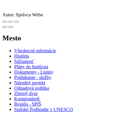
Autor:
Správca Webu
Mesto
Všeobecné informácie
História
Súčasnosť
Plány do budúcna
Dokumenty - Listiny
Podnikanie - služby
Národný projekt
Odpadová politika
Zberný dvor
Kompostáreň
Región - SPIŠ
Spišské Podhradie v UNESCO