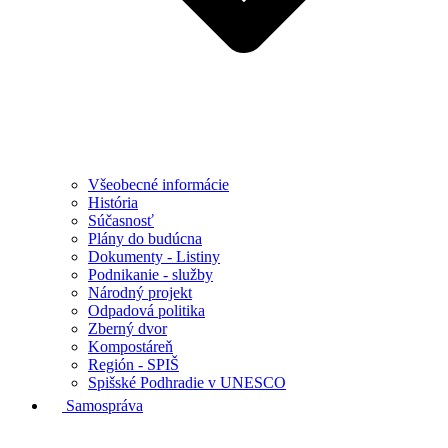
Všeobecné informácie
História
Súčasnosť
Plány do budúcna
Dokumenty - Listiny
Podnikanie - služby
Národný projekt
Odpadová politika
Zberný dvor
Kompostáreň
Región - SPIŠ
Spišské Podhradie v UNESCO
Samospráva