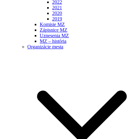
2022
2021
2020
2019
Komisie MZ
Zápisnice MZ
Uznesenia MZ
MZ – história
Organizácie mesta