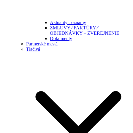
Aktuality - oznamy
ZMLUVY ⁄ FAKTÚRY ⁄
OBJEDNÁVKY – ZVEREJNENIE
Dokumenty
Partnerské mestá
Tlačivá