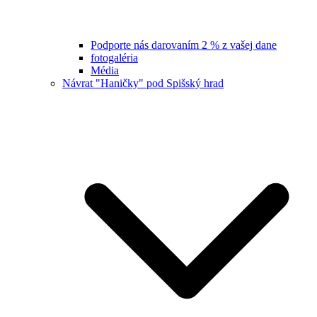
Podporte nás darovaním 2 % z vašej dane
fotogaléria
Média
Návrat "Haničky" pod Spišský hrad