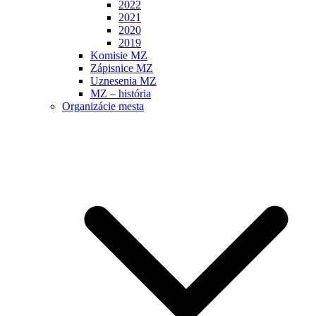
2022
2021
2020
2019
Komisie MZ
Zápisnice MZ
Uznesenia MZ
MZ – história
Organizácie mesta