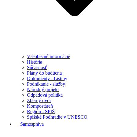
Všeobecné informácie
História
Súčasnosť
Plány do budúcna
Dokumenty - Listiny
Podnikanie - služby
Národný projekt
Odpadová politika
Zberný dvor
Kompostáreň
Región - SPIŠ
Spišské Podhradie v UNESCO
Samospráva