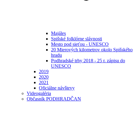
Majáles
Spišské folklórne slávnosti
Mesto pod sieťou - UNESCO
20 Mierových kilometrov okolo Spišského
hradu
Podhradské trhy 2018 - 25 r. zápisu do
UNESCO
2019
2020
2021
Oficiálne návštevy
Videogaléria
Občasník PODHRADČAN