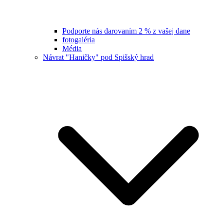
Podporte nás darovaním 2 % z vašej dane
fotogaléria
Média
Návrat "Haničky" pod Spišský hrad