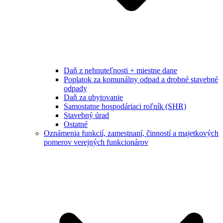
Daň z nehnuteľnosti + miestne dane
Poplatok za komunálny odpad a drobné stavebné
odpady
Daň za ubytovanie
Samostatne hospodáriaci roľník (SHR)
Stavebný úrad
Ostatné
Oznámenia funkcií, zamestnaní, činností a majetkových
pomerov verejných funkcionárov