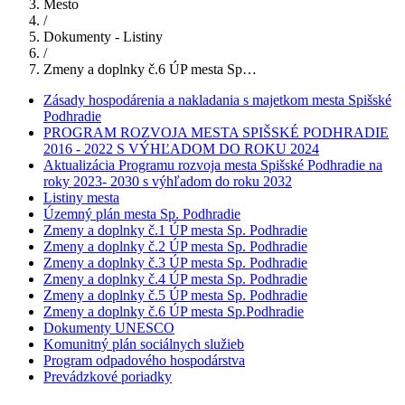
Mesto
/
Dokumenty - Listiny
/
Zmeny a doplnky č.6 ÚP mesta Sp…
Zásady hospodárenia a nakladania s majetkom mesta Spišské
Podhradie
PROGRAM ROZVOJA MESTA SPIŠSKÉ PODHRADIE
2016 - 2022 S VÝHĽADOM DO ROKU 2024
Aktualizácia Programu rozvoja mesta Spišské Podhradie na
roky 2023- 2030 s výhľadom do roku 2032
Listiny mesta
Územný plán mesta Sp. Podhradie
Zmeny a doplnky č.1 ÚP mesta Sp. Podhradie
Zmeny a doplnky č.2 ÚP mesta Sp. Podhradie
Zmeny a doplnky č.3 ÚP mesta Sp. Podhradie
Zmeny a doplnky č.4 ÚP mesta Sp. Podhradie
Zmeny a doplnky č.5 ÚP mesta Sp. Podhradie
Zmeny a doplnky č.6 ÚP mesta Sp.Podhradie
Dokumenty UNESCO
Komunitný plán sociálnych služieb
Program odpadového hospodárstva
Prevádzkové poriadky