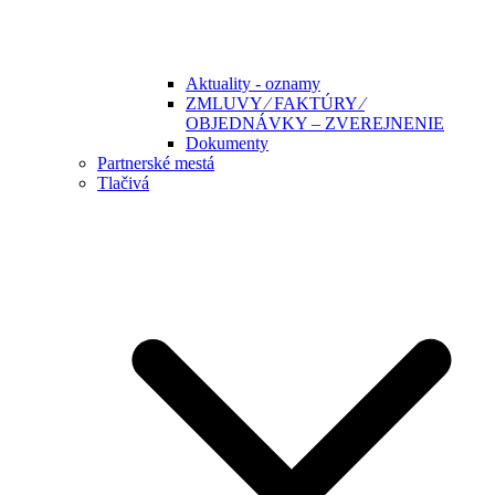
Aktuality - oznamy
ZMLUVY ⁄ FAKTÚRY ⁄
OBJEDNÁVKY – ZVEREJNENIE
Dokumenty
Partnerské mestá
Tlačivá