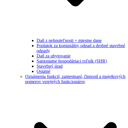
Daň z nehnuteľnosti + miestne dane
Poplatok za komunálny odpad a drobné stavebné
odpady
Daň za ubytovanie
Samostatne hospodáriaci roľník (SHR)
Stavebný úrad
Ostatné
Oznámenia funkcií, zamestnaní, činností a majetkových
pomerov verejných funkcionárov