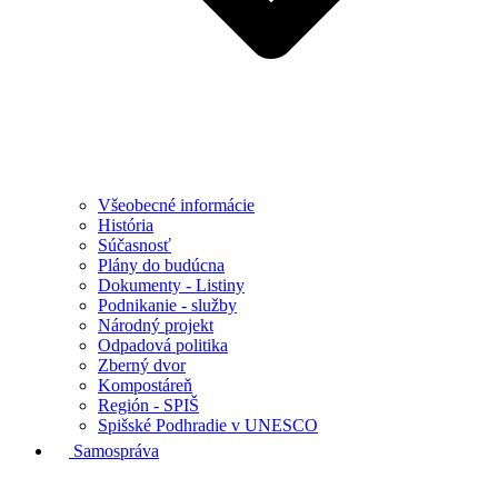
Všeobecné informácie
História
Súčasnosť
Plány do budúcna
Dokumenty - Listiny
Podnikanie - služby
Národný projekt
Odpadová politika
Zberný dvor
Kompostáreň
Región - SPIŠ
Spišské Podhradie v UNESCO
Samospráva