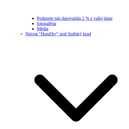
Podporte nás darovaním 2 % z vašej dane
fotogaléria
Média
Návrat "Haničky" pod Spišský hrad