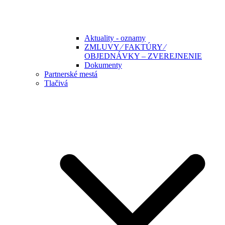
Aktuality - oznamy
ZMLUVY ⁄ FAKTÚRY ⁄
OBJEDNÁVKY – ZVEREJNENIE
Dokumenty
Partnerské mestá
Tlačivá