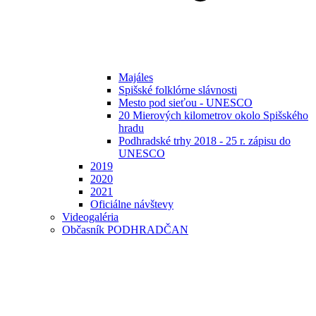
Majáles
Spišské folklórne slávnosti
Mesto pod sieťou - UNESCO
20 Mierových kilometrov okolo Spišského
hradu
Podhradské trhy 2018 - 25 r. zápisu do
UNESCO
2019
2020
2021
Oficiálne návštevy
Videogaléria
Občasník PODHRADČAN