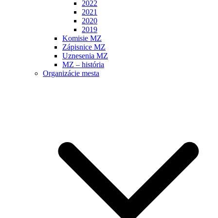
2022
2021
2020
2019
Komisie MZ
Zápisnice MZ
Uznesenia MZ
MZ – história
Organizácie mesta