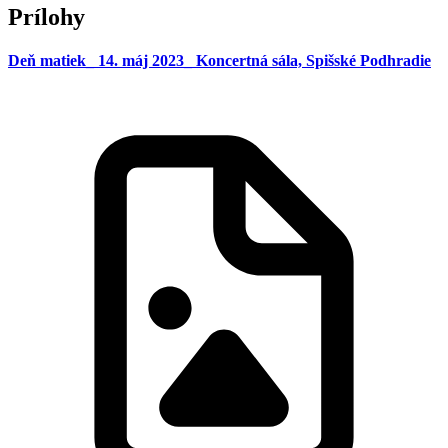
Prílohy
Deň matiek_ 14. máj 2023_ Koncertná sála, Spišské Podhradie