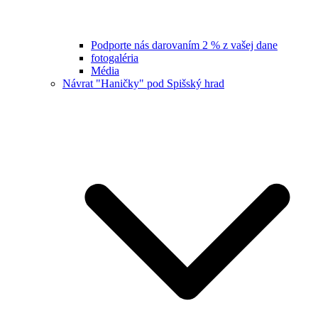
Podporte nás darovaním 2 % z vašej dane
fotogaléria
Média
Návrat "Haničky" pod Spišský hrad