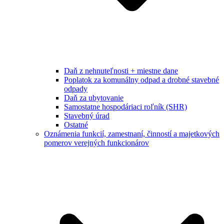
Daň z nehnuteľnosti + miestne dane
Poplatok za komunálny odpad a drobné stavebné
odpady
Daň za ubytovanie
Samostatne hospodáriaci roľník (SHR)
Stavebný úrad
Ostatné
Oznámenia funkcií, zamestnaní, činností a majetkových
pomerov verejných funkcionárov