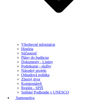
Všeobecné informácie
História
Súčasnosť
Plány do budúcna
Dokumenty - Listiny
Podnikanie - služby
Národný projekt
Odpadová politika
Zberný dvor
Kompostáreň
Región - SPIŠ
Spišské Podhradie v UNESCO
Samospráva