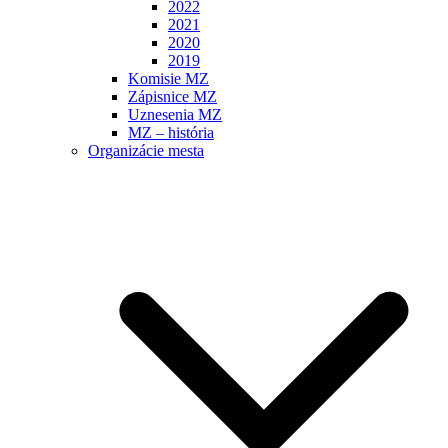
2022
2021
2020
2019
Komisie MZ
Zápisnice MZ
Uznesenia MZ
MZ – história
Organizácie mesta