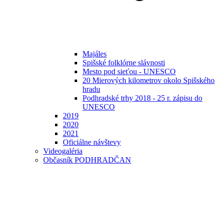
Majáles
Spišské folklórne slávnosti
Mesto pod sieťou - UNESCO
20 Mierových kilometrov okolo Spišského
hradu
Podhradské trhy 2018 - 25 r. zápisu do
UNESCO
2019
2020
2021
Oficiálne návštevy
Videogaléria
Občasník PODHRADČAN