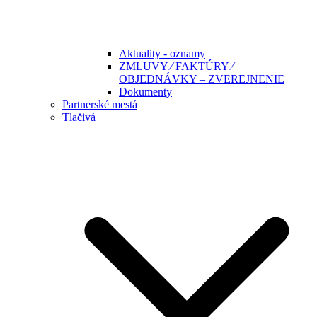
Aktuality - oznamy
ZMLUVY ⁄ FAKTÚRY ⁄
OBJEDNÁVKY – ZVEREJNENIE
Dokumenty
Partnerské mestá
Tlačivá