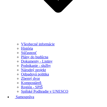
Všeobecné informácie
História
Súčasnosť
Plány do budúcna
Dokumenty - Listiny
Podnikanie - služby
Národný projekt
Odpadová politika
Zberný dvor
Kompostáreň
Región - SPIŠ
Spišské Podhradie v UNESCO
Samospráva