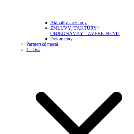
Aktuality - oznamy
ZMLUVY ⁄ FAKTÚRY ⁄
OBJEDNÁVKY – ZVEREJNENIE
Dokumenty
Partnerské mestá
Tlačivá