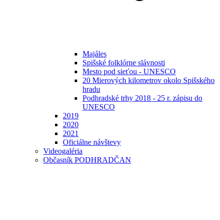
Majáles
Spišské folklórne slávnosti
Mesto pod sieťou - UNESCO
20 Mierových kilometrov okolo Spišského
hradu
Podhradské trhy 2018 - 25 r. zápisu do
UNESCO
2019
2020
2021
Oficiálne návštevy
Videogaléria
Občasník PODHRADČAN