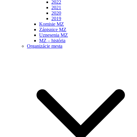
2022
2021
2020
2019
Komisie MZ
Zápisnice MZ
Uznesenia MZ
MZ – história
Organizácie mesta