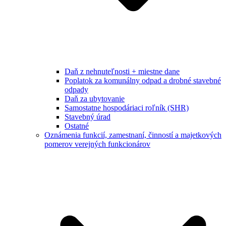
Daň z nehnuteľnosti + miestne dane
Poplatok za komunálny odpad a drobné stavebné
odpady
Daň za ubytovanie
Samostatne hospodáriaci roľník (SHR)
Stavebný úrad
Ostatné
Oznámenia funkcií, zamestnaní, činností a majetkových
pomerov verejných funkcionárov