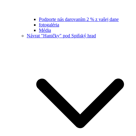
Podporte nás darovaním 2 % z vašej dane
fotogaléria
Média
Návrat "Haničky" pod Spišský hrad