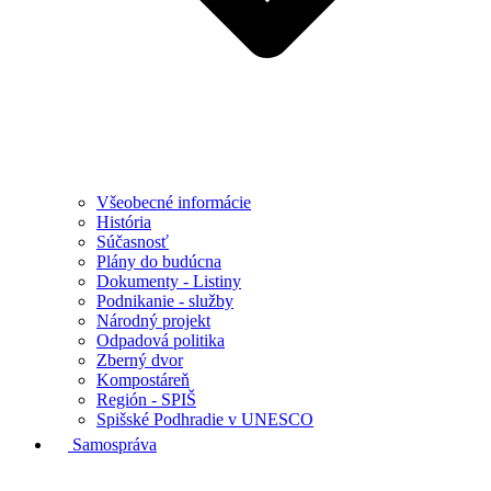
Všeobecné informácie
História
Súčasnosť
Plány do budúcna
Dokumenty - Listiny
Podnikanie - služby
Národný projekt
Odpadová politika
Zberný dvor
Kompostáreň
Región - SPIŠ
Spišské Podhradie v UNESCO
Samospráva