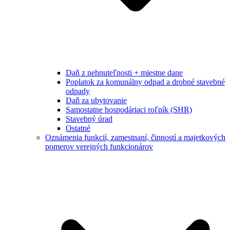
Daň z nehnuteľnosti + miestne dane
Poplatok za komunálny odpad a drobné stavebné
odpady
Daň za ubytovanie
Samostatne hospodáriaci roľník (SHR)
Stavebný úrad
Ostatné
Oznámenia funkcií, zamestnaní, činností a majetkových
pomerov verejných funkcionárov