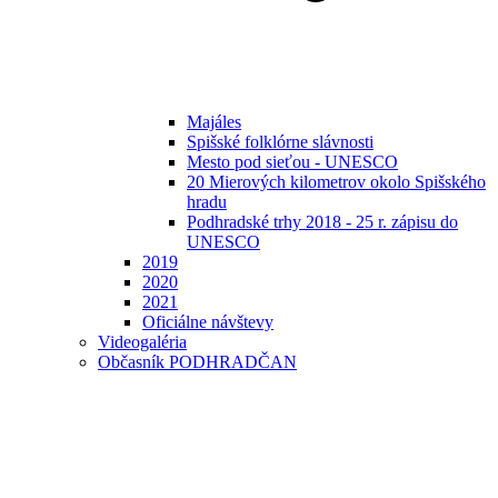
Majáles
Spišské folklórne slávnosti
Mesto pod sieťou - UNESCO
20 Mierových kilometrov okolo Spišského
hradu
Podhradské trhy 2018 - 25 r. zápisu do
UNESCO
2019
2020
2021
Oficiálne návštevy
Videogaléria
Občasník PODHRADČAN