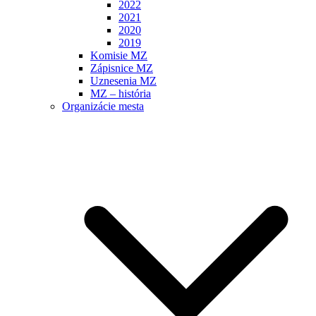
2022
2021
2020
2019
Komisie MZ
Zápisnice MZ
Uznesenia MZ
MZ – história
Organizácie mesta