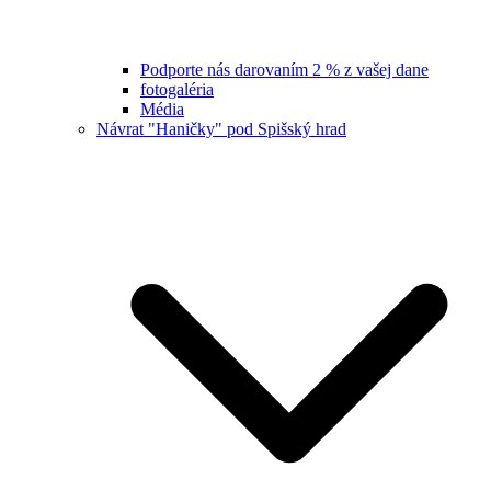
Podporte nás darovaním 2 % z vašej dane
fotogaléria
Média
Návrat "Haničky" pod Spišský hrad