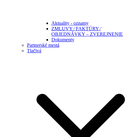
Aktuality - oznamy
ZMLUVY ⁄ FAKTÚRY ⁄
OBJEDNÁVKY – ZVEREJNENIE
Dokumenty
Partnerské mestá
Tlačivá