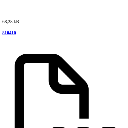
68,28 kB
810410