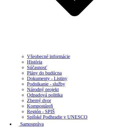
Všeobecné informácie
História
Súčasnosť
Plány do budúcna
Dokumenty - Listiny
Podnikanie - služby
Národný projekt
Odpadová politika
Zberný dvor
Kompostáreň
Región - SPIŠ
Spišské Podhradie v UNESCO
Samospráva