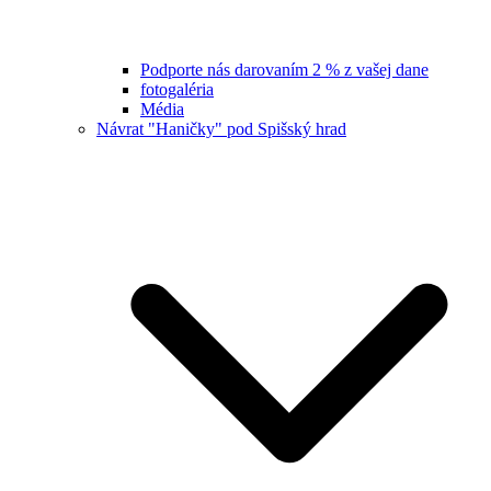
Podporte nás darovaním 2 % z vašej dane
fotogaléria
Média
Návrat "Haničky" pod Spišský hrad