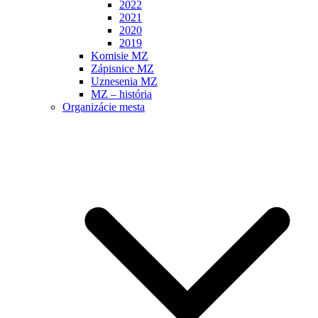
2022
2021
2020
2019
Komisie MZ
Zápisnice MZ
Uznesenia MZ
MZ – história
Organizácie mesta