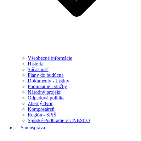
Všeobecné informácie
História
Súčasnosť
Plány do budúcna
Dokumenty - Listiny
Podnikanie - služby
Národný projekt
Odpadová politika
Zberný dvor
Kompostáreň
Región - SPIŠ
Spišské Podhradie v UNESCO
Samospráva