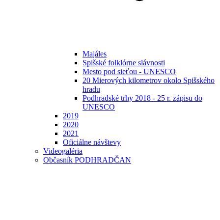
Majáles
Spišské folklórne slávnosti
Mesto pod sieťou - UNESCO
20 Mierových kilometrov okolo Spišského
hradu
Podhradské trhy 2018 - 25 r. zápisu do
UNESCO
2019
2020
2021
Oficiálne návštevy
Videogaléria
Občasník PODHRADČAN