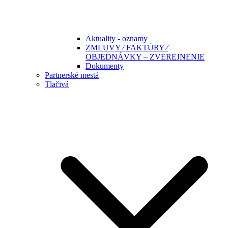
Aktuality - oznamy
ZMLUVY ⁄ FAKTÚRY ⁄
OBJEDNÁVKY – ZVEREJNENIE
Dokumenty
Partnerské mestá
Tlačivá