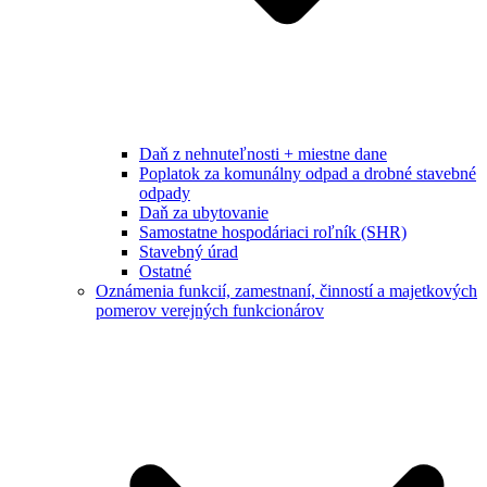
Daň z nehnuteľnosti + miestne dane
Poplatok za komunálny odpad a drobné stavebné
odpady
Daň za ubytovanie
Samostatne hospodáriaci roľník (SHR)
Stavebný úrad
Ostatné
Oznámenia funkcií, zamestnaní, činností a majetkových
pomerov verejných funkcionárov