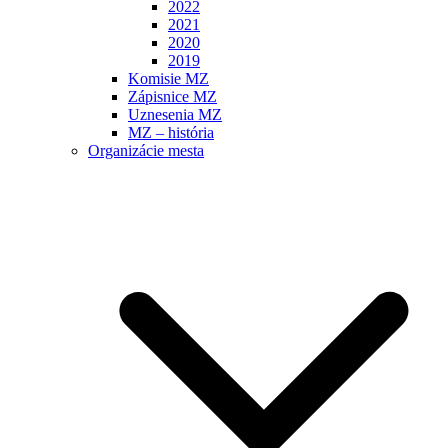
2022
2021
2020
2019
Komisie MZ
Zápisnice MZ
Uznesenia MZ
MZ – história
Organizácie mesta