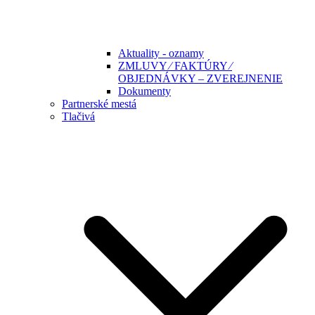
Aktuality - oznamy
ZMLUVY ⁄ FAKTÚRY ⁄
OBJEDNÁVKY – ZVEREJNENIE
Dokumenty
Partnerské mestá
Tlačivá