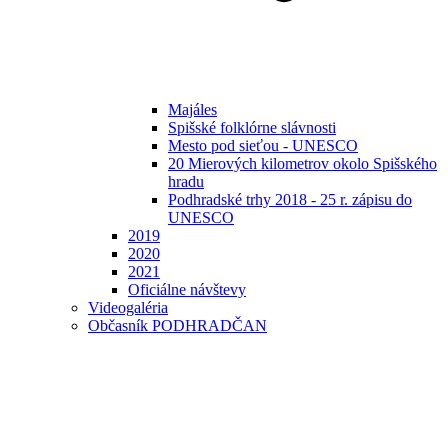
Majáles
Spišské folklórne slávnosti
Mesto pod sieťou - UNESCO
20 Mierových kilometrov okolo Spišského
hradu
Podhradské trhy 2018 - 25 r. zápisu do
UNESCO
2019
2020
2021
Oficiálne návštevy
Videogaléria
Občasník PODHRADČAN