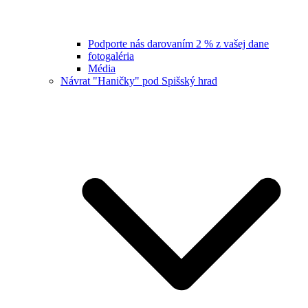
Podporte nás darovaním 2 % z vašej dane
fotogaléria
Média
Návrat "Haničky" pod Spišský hrad