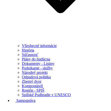
Všeobecné informácie
História
Súčasnosť
Plány do budúcna
Dokumenty - Listiny
Podnikanie - služby
Národný projekt
Odpadová politika
Zberný dvor
Kompostáreň
Región - SPIŠ
Spišské Podhradie v UNESCO
Samospráva