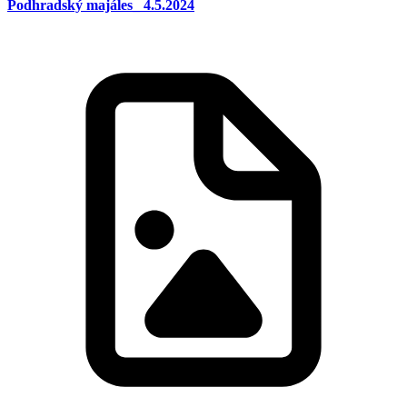
Podhradský majáles_ 4.5.2024