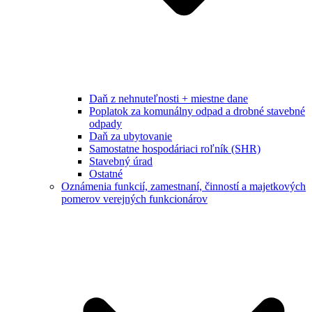
Daň z nehnuteľnosti + miestne dane
Poplatok za komunálny odpad a drobné stavebné
odpady
Daň za ubytovanie
Samostatne hospodáriaci roľník (SHR)
Stavebný úrad
Ostatné
Oznámenia funkcií, zamestnaní, činností a majetkových
pomerov verejných funkcionárov